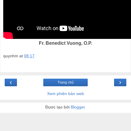
Fr. Benedict Vuong, O.P.
quynhm
at
08:17
‹
›
Trang chủ
Xem phiên bản web
Được tạo bởi
Blogger
.