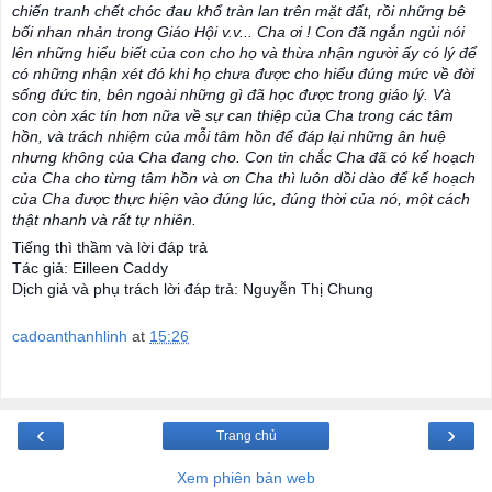
chiến tranh chết chóc đau khổ tràn lan trên mặt đất, rồi những bê
bối nhan nhản trong Giáo Hội v.v... Cha ơi ! Con đã ngắn ngủi nói
lên những hiểu biết của con cho họ và thừa nhận người ấy có lý để
có những nhận xét đó khi họ chưa được cho hiểu đúng mức về đời
sống đức tin, bên ngoài những gì đã học được trong giáo lý. Và
con còn xác tín hơn nữa về sự can thiệp của Cha trong các tâm
hồn, và trách nhiệm của mỗi tâm hồn để đáp lại những ân huệ
nhưng không của Cha đang cho. Con tin chắc Cha đã có kế hoạch
của Cha cho từng tâm hồn và ơn Cha thì luôn dồi dào để kế hoạch
của Cha được thực hiện vào đúng lúc, đúng thời của nó, một cách
thật nhanh và rất tự nhiên.
Tiếng thì thầm và lời đáp trả
Tác giả: Eilleen Caddy
Dịch giả và phụ trách lời đáp trả: Nguyễn Thị Chung
cadoanthanhlinh
at
15:26
‹
›
Trang chủ
Xem phiên bản web