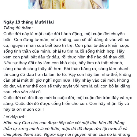
Ngày 19 tháng Mười Hai
Tiếng thì thầm:
Cuộc đời này là một cuộc đời hành động, một cuộc đời chuyển
biến. Con đừng tự mãn, nếu không, con sẽ dễ dàng đi vào vết xe
cũ, nguyên nhân của biết bao trì trệ. Con phải tự điều khiển cuộc
sống tinh thần của mình, phải tự tìm ra lối sống thích hợp. Hãy
xem con phải bắt đầu từ đâu, rồi thực hiện thế nào để thay đổi.
Nếu sự thay đổi này làm con khó chịu, hãy làm nó thật nhanh,
càng nhanh càng thấy dễ hơn. Khi tháo băng ra, càng làm nhanh
t
hì càng đỡ đau hơn là làm từ từ. Vậy con hãy làm như thế, không
cần phải mất thì giờ nghĩ ngợi nữa. Hãy nhảy vào cái mới, không
do dự, và như thế con sẽ thấy tuyệt vời hơn là cái con bỏ lại đằng
sau, cho vào cái cũ.
Cuộc đời có đổi thay mới là cuộc đời, một cuộc đời tròn đầy và rực
sáng. Cuộc đời đó được cống hiến cho con. Con hãy nhận lấy và
hãy tạ ơn muôn đời !
Lời đáp trả:
Hôm nay Cha cho con được tiếp xúc với một tâm hồn đã thẳng
thắn tự xưng mình là vô thần, mặc dù đã được rửa tội rước lễ và
chịu phép thêm sức. Người này nói nguyên nhân của nó là những