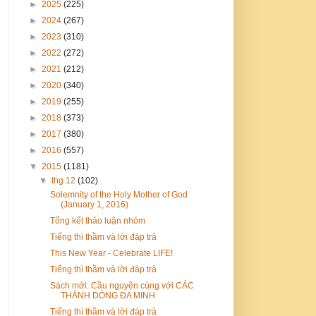
►
2025
(225)
►
2024
(267)
►
2023
(310)
►
2022
(272)
►
2021
(212)
►
2020
(340)
►
2019
(255)
►
2018
(373)
►
2017
(380)
►
2016
(557)
▼
2015
(1181)
▼
thg 12
(102)
Solemnity of the Holy Mother of God
(January 1, 2016)
Tổng kết thảo luận nhóm
Tiếng thì thầm và lời đáp trả
This New Year - Celebrate LIFE!
Tiếng thì thầm và lời đáp trả
Sách mới: Cầu nguyện cùng với CÁC
THÁNH DÒNG ĐA MINH
Tiếng thì thầm và lời đáp trả