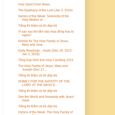
Holy Spirit Choir News
The Epiphany of the Lord (Jan 3, 2016)
Hymns of the Week: Solemnity of the
Holy Mother of...
Tiếng thì thầm và lời đáp trả
Vì sao sau khi tắm vào mùa đông hay bị
ngứa?
Homily for The Holy Family of Jesus,
Mary and Jose...
Daily Readings – Audio (Dec 28, 2015 -
Jan 3, 2016)
Tổng hợp hình ảnh mùa Carolling 2015
The Holy Family of Jesus, Mary and
Joseph (Dec 27,...
Tiếng thì thầm và lời đáp trả
HOMILY FOR THE NATIVITY OF THE
LORD: AT THE MASS D...
Tiếng thì thầm và lời đáp trả
See the World and Humanity with Jesus’
Gaze
Tiếng thì thầm và lời đáp trả
Hymns of the Week: The Holy Family of