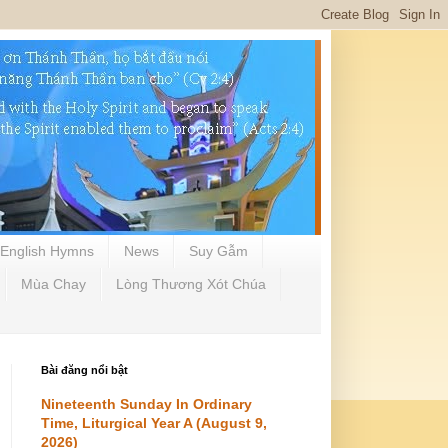
English Hymns
News
Suy Gẫm
Mùa Chay
Lòng Thương Xót Chúa
Bài đăng nổi bật
Nineteenth Sunday In Ordinary
Time, Liturgical Year A (August 9,
2026)