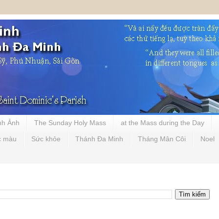
nh Ảnh
The Sunday Holy Mass
at the Mass during the Day
c màu
Sức khỏe
Thánh Đa Minh
Tháng Mân Côi
Noel