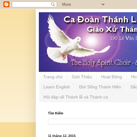
Trang chủ
Giới Thiệu
Hoạt Động
Hì
Learn English
Đời Sống Thánh Hiến
Sắ
Hỏi đáp về Thánh lễ và Thánh ca
Tìm Kiếm
11 tháng 12, 2015