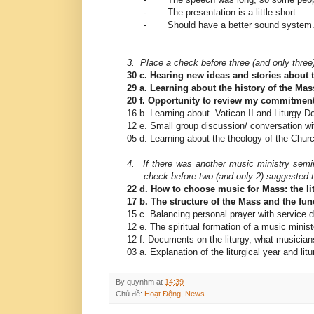
-
The presentation is a little short.
-
Should have a better sound system
3.
Place a check before three (and only three)
30 c. Hearing new ideas and stories about t
29 a. Learning about the history of the Mas
20 f. Opportunity to review my commitmen
16 b. Learning about Vatican II and Liturgy 
12 e. Small group discussion/ conversation w
05 d. Learning about the theology of the Chur
4.
If there was another music ministry semi
check before two (and only 2) suggested t
22 d. How to choose music for Mass: the li
17 b. The structure of the Mass and the fun
15 c. Balancing personal prayer with service
12 e. The spiritual formation of a music minist
12 f. Documents on the liturgy, what musicia
03 a. Explanation of the liturgical year and lit
By
quynhm
at
14:39
Chủ đề:
Hoạt Động
,
News