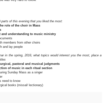
.
 parts of this evening that you liked the most:
he role of the choir in Mass
s
t and understanding to music ministry
Documents
ith members from other choirs
ch and lay people
nar in the spring, 2016; what topics would interest you the most, place a
itles
turgical, pastoral and musical judgments
ction of music in each ritual section
 during Sunday Mass as a singer
er
ns need to know
urgical books (missal/ lectionary)