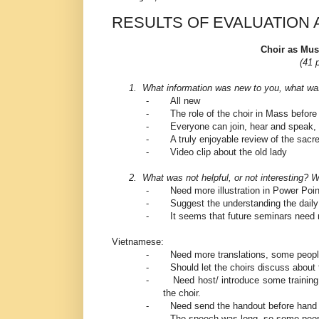
RESULTS OF EVALUATION
Choir as Mus
(41 
1.
What information was new to you, what was
-
All new
-
The role of the choir in Mass before
-
Everyone can join, hear and speak,
-
A truly enjoyable review of the sacred
-
Video clip about the old lady
2.
What was not helpful, or not interesting? W
-
Need more illustration in Power Poin
-
Suggest the understanding the daily 
-
It seems that future seminars need 
Vietnamese:
-
Need more translations, some peopl
-
Should let the choirs discuss about 
-
Need host/ introduce some training
the choir.
-
Need send the handout before hand 
-
The speech was long, so some peopl