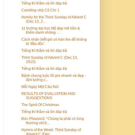
Tiếng thì thầm và lời đáp trả
Carolling nhà Cô Chi :)
Homily for the Third Sunday of Advent C
(Dec 13, 2...
11 trường đại học Mỹ đẹp mê hồn &
Điểm danh những ...
Cách nhận biết giò có hàn the để không
bị 'đầu độc'
Tiếng thì thầm và lời đáp trả
Third Sunday of Advent C (Dec 13,
2015)
Tiếng thì thầm và lời đáp trả
Bánh chưng luộc lõi pin nhanh và đẹp -
lầm tưởng c...
Mỗi Ngày Một Câu Nói
RESULTS OF EVALUATION AND
SUGGESTIONS
The Spirit Of Christmas
Tiếng thì thầm và lời đáp trả
Đức Phanxicô: “Chúng ta phải có lòng
thương xót tr...
Hymns of the Week: Third Sunday of
Advent C (Dec ...