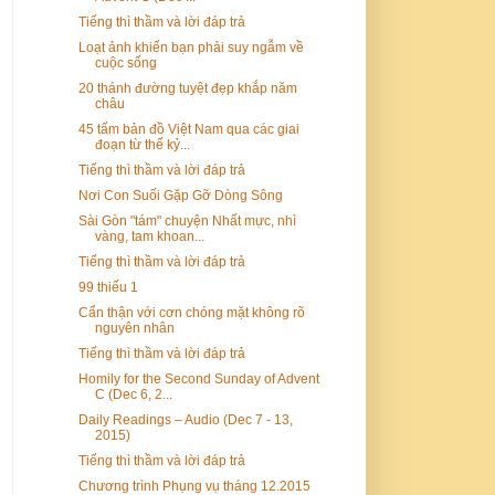
Tiếng thì thầm và lời đáp trả
Loạt ảnh khiến bạn phải suy ngẫm về
cuộc sống
20 thánh đường tuyệt đẹp khắp năm
châu
45 tấm bản đồ Việt Nam qua các giai
đoạn từ thế kỷ...
Tiếng thì thầm và lời đáp trả
Nơi Con Suối Gặp Gỡ Dòng Sông
Sài Gòn "tám" chuyện Nhất mực, nhì
vàng, tam khoan...
Tiếng thì thầm và lời đáp trả
99 thiếu 1
Cẩn thận với cơn chóng mặt không rõ
nguyên nhân
Tiếng thì thầm và lời đáp trả
Homily for the Second Sunday of Advent
C (Dec 6, 2...
Daily Readings – Audio (Dec 7 - 13,
2015)
Tiếng thì thầm và lời đáp trả
Chương trình Phụng vụ tháng 12.2015