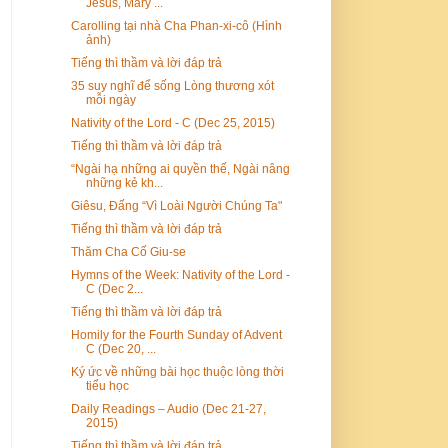
Jesus, Mary ...
Carolling tại nhà Cha Phan-xi-cô (Hình
ảnh)
Tiếng thì thầm và lời đáp trả
35 suy nghĩ để sống Lòng thương xót
mỗi ngày
Nativity of the Lord - C (Dec 25, 2015)
Tiếng thì thầm và lời đáp trả
“Ngài hạ những ai quyền thế, Ngài nâng
những kẻ kh...
Giêsu, Đấng “Vì Loài Người Chúng Ta"
Tiếng thì thầm và lời đáp trả
Thăm Cha Cố Giu-se
Hymns of the Week: Nativity of the Lord -
C (Dec 2...
Tiếng thì thầm và lời đáp trả
Homily for the Fourth Sunday of Advent
C (Dec 20, ...
Ký ức về những bài học thuộc lòng thời
tiểu học
Daily Readings – Audio (Dec 21-27,
2015)
Tiếng thì thầm và lời đáp trả