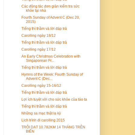
Các động tác đơn giản kiểm tra sức
khỏe tại nhà
Fourth Sunday of Advent C (Dec 20,
2015)
Tiếng thì thầm và lời đáp trả
Carolling ngày 18/12
Tiếng thì thầm và lời đáp trả
Carolling ngày 17/12
An Early Christmas Celebration with
Singaporean Fr...
Tiếng thì thầm và lời đáp trả
Hymns of the Week: Fourth Sunday of
Advent C (Dec...
Carolling ngày 15-16/12
Tiếng thì thầm và lời đáp trả
Lợi ích tuyệt vời cho sức khỏe của táo ta
Tiếng thì thầm và lời đáp trả
Những sa mạc thật lạ kỳ
Lịch trình đi carolling 2015
TRÔI DẠT 10.782KM 14 THÁNG TRÊN
BIỂN