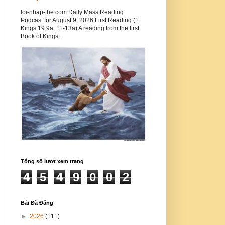
loi-nhap-the.com Daily Mass Reading
Podcast for August 9, 2026 First Reading (1
Kings 19:9a, 11-13a) A reading from the first
Book of Kings ...
Tổng số lượt xem trang
4
5
4
9
0
0
2
Bài Đã Đăng
►
2026
(111)