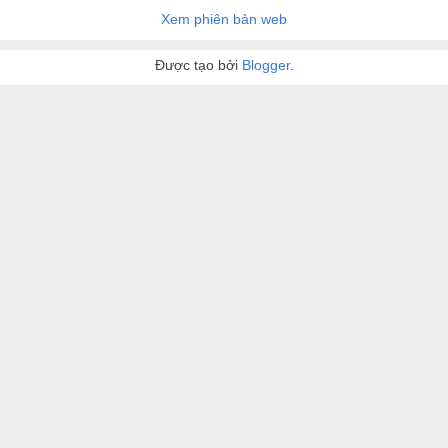
Xem phiên bản web
Được tạo bởi
Blogger
.