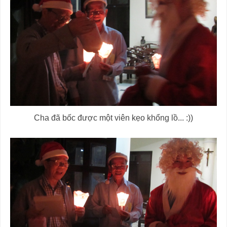
Cha đã bốc được một viên kẹo khổng lồ... :))