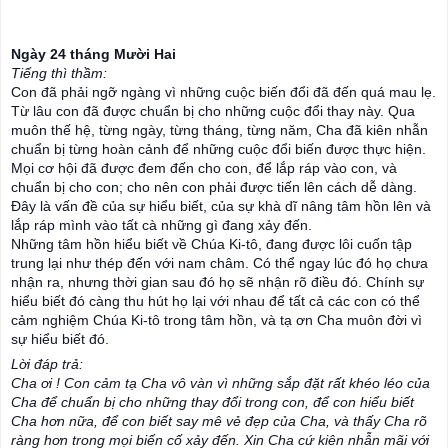
Ngày 24 tháng Mười Hai
Tiếng thì thầm:
Con đã phải ngỡ ngàng vì những cuộc biến đổi đã đến quá mau lẹ.
Từ lâu con đã được chuẩn bị cho những cuộc đổi thay này. Qua
muôn thế hệ, từng ngày, từng tháng, từng năm, Cha đã kiên nhẫn
chuẩn bị từng hoàn cảnh để những cuộc đổi biến được thực hiện.
Mọi cơ hội đã được đem đến cho con, để lắp ráp vào con, và
chuẩn bị cho con; cho nên con phải được tiến lên cách dễ dàng.
Đây là vấn đề của sự hiểu biết, của sự khà dĩ nâng tâm hồn lên và
lắ
p ráp mình vào tất cà những gì đang xảy đến.
Những tâm hồn hiểu biết về Chúa Ki-tô, đang được lôi cuốn tập
trung lại như thép đến với nam châm. Có thể ngay lúc đó họ chưa
nhận ra, nhưng thời gian sau đó họ sẽ nhận rõ điều đó. Chính sự
hiểu biết đó càng thu hút họ lại với nhau để tất cả các con có thể
cảm nghiệm Chúa Ki-tô trong tâm hồn, và tạ ơn Cha muôn đời vì
sự hiểu biết đó.
Lời đáp trả:
Cha ơi ! Con cảm tạ Cha vô vàn vì những sắp đặt rất khéo léo của
Cha để chuẩn bị cho những thay đổi trong con, để con hiểu biết
Cha hơn nữa, để con biết say mê vẻ đẹp của Cha, và thấy Cha rõ
ràng hơn trong mọi biến cố xảy đến. Xin Cha cứ kiên nhẫn mãi với