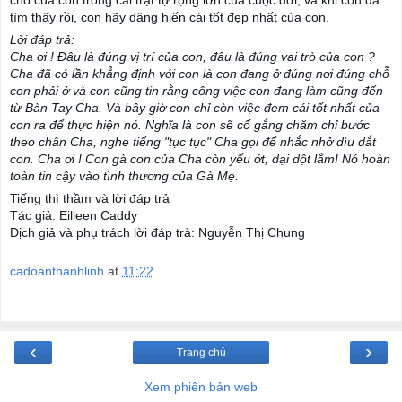
chỗ của con trong cái trật tự rộng lớn của cuộc đời, và khi con đã
tìm thấy rồi, con hãy dâng hiến cái tốt đẹp nhất của con.
Lời đáp trả:
Cha ơi ! Đâu là đúng vị trí của con, đâu là đúng vai trò của con ?
Cha đã có lần khẳng định với con là con đang ở đúng nơi đúng chỗ
con phải ở và con cũng tin rằng công việc con đang làm cũng đến
từ Bàn Tay Cha. Và bây giờ con chỉ còn việc đem cái tốt nhất của
con ra để thực hiện nó. Nghĩa là con sẽ cố gắng chăm chỉ bước
theo chân Cha, nghe tiếng "tục tục" Cha gọi để nhắc nhở dìu dắt
con. Cha ơi ! Con gà con của Cha còn yếu ớt, dại dột lắm! Nó hoàn
toàn tin cậy vào tình thương của Gà Mẹ.
Tiếng thì thầm và lời đáp trả
Tác giả: Eilleen Caddy
Dịch giả và phụ trách lời đáp trả: Nguyễn Thị Chung
cadoanthanhlinh
at
11:22
‹
›
Trang chủ
Xem phiên bản web