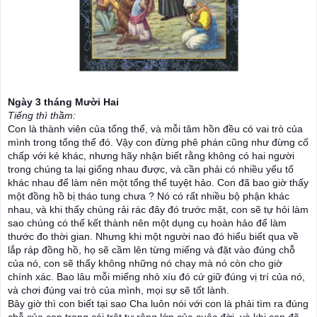
Ngày 3 tháng Mười Hai
Tiếng thì thầm:
Con là thành viên của tổng thể, và mỗi tâm hồn đều có vai trò của
mình trong tổng thể đó. Vậy con đừng phê phán cũng như đừng cố
chấp với kẻ khác, nhưng hãy nhận biết rằng không có hai người
trong chúng ta lại giống nhau được, và cần phải có nhiều yếu tố
khác nhau để làm nên một tổng thể tuyệt hảo. Con đã bao giờ thấy
một đồng hồ bị tháo tung chưa ? Nó có rất nhiều bộ phận khác
nhau, và khi thấy chúng rải rác đây đó trước mặt, con sẽ tự h
ỏi làm
sao chúng có thể kết thành nên một dụng cụ hoàn hảo để làm
thước đo thời gian. Nhưng khi một người nao đó hiểu biết qua về
lắp ráp đồng hồ, họ sẽ cầm lên từng miếng và đặt vào đúng chỗ
của nó, con sẽ thấy không những nó chạy mà nó còn cho giờ
chính xác. Bao lâu mỗi miếng nhỏ xíu đó cứ giữ đúng vị trí của nó,
và chơi đúng vai trò của mình, mọi sự sẽ tốt lành.
Bây giờ thì con biết tại sao Cha luôn nói với con là phải tìm ra đúng