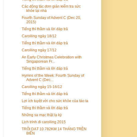
Các động tác đơn giản kiểm tra sức
khỏe tại nhà
Fourth Sunday of Advent C (Dec 20,
2015)
Tiếng thì thầm và lời đáp trả
Carolling ngày 18/12
Tiếng thì thầm và lời đáp trả
Carolling ngày 17/12
An Early Christmas Celebration with
Singaporean Fr...
Tiếng thì thầm và lời đáp trả
Hymns of the Week: Fourth Sunday of
Advent C (Dec...
Carolling ngày 15-16/12
Tiếng thì thầm và lời đáp trả
Lợi ích tuyệt vời cho sức khỏe của táo ta
Tiếng thì thầm và lời đáp trả
Những sa mạc thật lạ kỳ
Lịch trình đi carolling 2015
TRÔI DẠT 10.782KM 14 THÁNG TRÊN
BIỂN