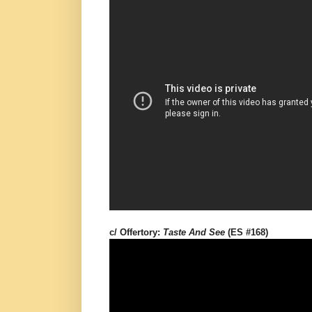
c/ Offertory:
Taste And See
(ES #168)