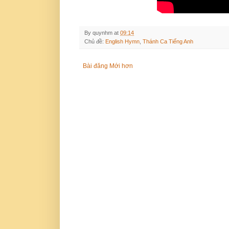
By
quynhm
at
09:14
Chủ đề:
English Hymn
,
Thánh Ca Tiếng Anh
Bài đăng Mới hơn