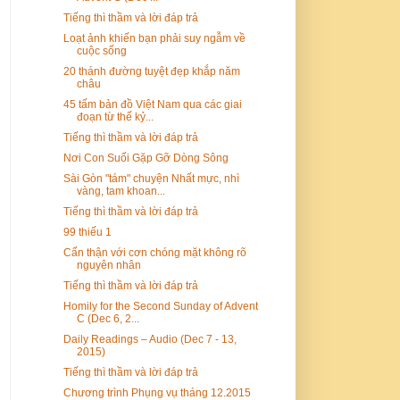
Tiếng thì thầm và lời đáp trả
Loạt ảnh khiến bạn phải suy ngẫm về
cuộc sống
20 thánh đường tuyệt đẹp khắp năm
châu
45 tấm bản đồ Việt Nam qua các giai
đoạn từ thế kỷ...
Tiếng thì thầm và lời đáp trả
Nơi Con Suối Gặp Gỡ Dòng Sông
Sài Gòn "tám" chuyện Nhất mực, nhì
vàng, tam khoan...
Tiếng thì thầm và lời đáp trả
99 thiếu 1
Cẩn thận với cơn chóng mặt không rõ
nguyên nhân
Tiếng thì thầm và lời đáp trả
Homily for the Second Sunday of Advent
C (Dec 6, 2...
Daily Readings – Audio (Dec 7 - 13,
2015)
Tiếng thì thầm và lời đáp trả
Chương trình Phụng vụ tháng 12.2015