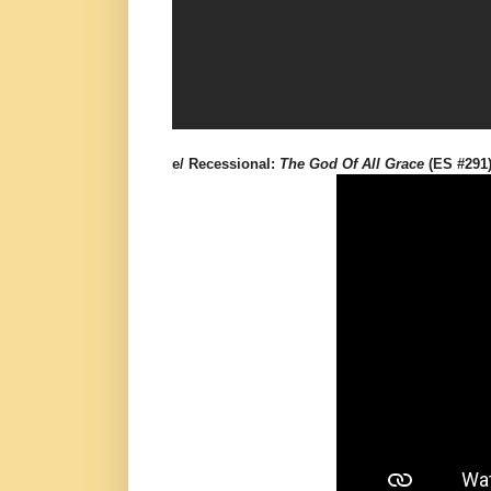
e/ Recessional:
The God Of All Grace
(ES #291