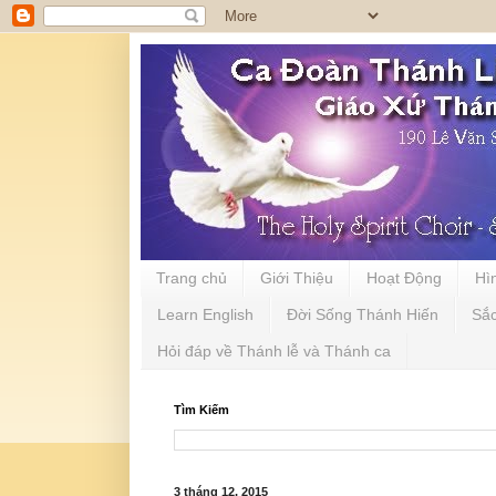
Trang chủ
Giới Thiệu
Hoạt Động
Hì
Learn English
Đời Sống Thánh Hiến
Sắ
Hỏi đáp về Thánh lễ và Thánh ca
Tìm Kiếm
3 tháng 12, 2015