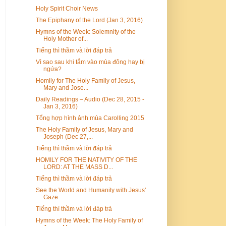
Holy Spirit Choir News
The Epiphany of the Lord (Jan 3, 2016)
Hymns of the Week: Solemnity of the
Holy Mother of...
Tiếng thì thầm và lời đáp trả
Vì sao sau khi tắm vào mùa đông hay bị
ngứa?
Homily for The Holy Family of Jesus,
Mary and Jose...
Daily Readings – Audio (Dec 28, 2015 -
Jan 3, 2016)
Tổng hợp hình ảnh mùa Carolling 2015
The Holy Family of Jesus, Mary and
Joseph (Dec 27,...
Tiếng thì thầm và lời đáp trả
HOMILY FOR THE NATIVITY OF THE
LORD: AT THE MASS D...
Tiếng thì thầm và lời đáp trả
See the World and Humanity with Jesus’
Gaze
Tiếng thì thầm và lời đáp trả
Hymns of the Week: The Holy Family of