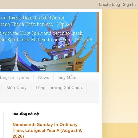
English Hymns
News
Suy Gẫm
Mùa Chay
Lòng Thương Xót Chúa
Bài đăng nổi bật
Nineteenth Sunday In Ordinary
Time, Liturgical Year A (August 9,
2026)