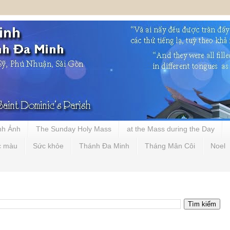
nh Ảnh
The Sunday Holy Mass
at the Mass during the Day
c màu
Sức khỏe
Thánh Đa Minh
Tháng Mân Côi
Noel