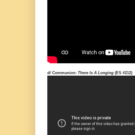
d/ Communion:
There Is A Longing
(ES #212)