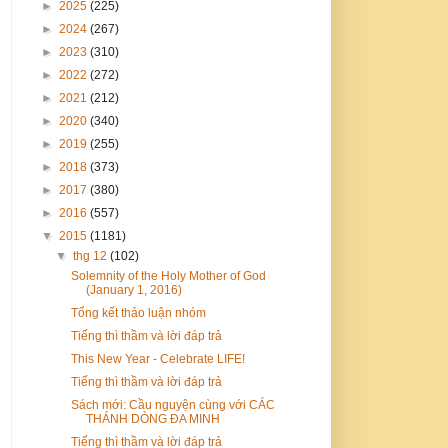
►
2025
(225)
►
2024
(267)
►
2023
(310)
►
2022
(272)
►
2021
(212)
►
2020
(340)
►
2019
(255)
►
2018
(373)
►
2017
(380)
►
2016
(557)
▼
2015
(1181)
▼
thg 12
(102)
Solemnity of the Holy Mother of God
(January 1, 2016)
Tổng kết thảo luận nhóm
Tiếng thì thầm và lời đáp trả
This New Year - Celebrate LIFE!
Tiếng thì thầm và lời đáp trả
Sách mới: Cầu nguyện cùng với CÁC
THÁNH DÒNG ĐA MINH
Tiếng thì thầm và lời đáp trả