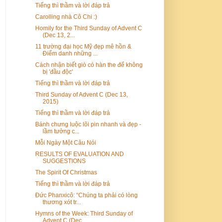
Tiếng thì thầm và lời đáp trả
Carolling nhà Cô Chi :)
Homily for the Third Sunday of Advent C
(Dec 13, 2...
11 trường đại học Mỹ đẹp mê hồn &
Điểm danh những ...
Cách nhận biết giò có hàn the để không
bị 'đầu độc'
Tiếng thì thầm và lời đáp trả
Third Sunday of Advent C (Dec 13,
2015)
Tiếng thì thầm và lời đáp trả
Bánh chưng luộc lõi pin nhanh và đẹp -
lầm tưởng c...
Mỗi Ngày Một Câu Nói
RESULTS OF EVALUATION AND
SUGGESTIONS
The Spirit Of Christmas
Tiếng thì thầm và lời đáp trả
Đức Phanxicô: “Chúng ta phải có lòng
thương xót tr...
Hymns of the Week: Third Sunday of
Advent C (Dec ...