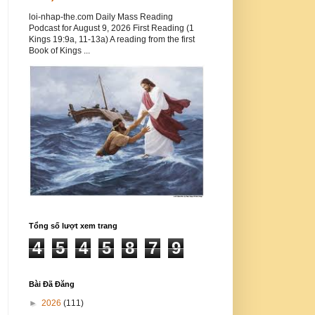
loi-nhap-the.com Daily Mass Reading
Podcast for August 9, 2026 First Reading (1
Kings 19:9a, 11-13a) A reading from the first
Book of Kings ...
Tổng số lượt xem trang
4
5
4
5
8
7
9
Bài Đã Đăng
►
2026
(111)