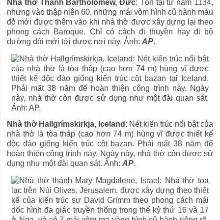
Nhà thờ Thánh Bartholomew, Đức
: Tồn tại từ năm 1134,
nhưng vào thập niên 60, những mái vòm hình củ hành màu
đỏ mới được thêm vào khi nhà thờ được xây dựng lại theo
phong cách Baroque. Chỉ có cách đi thuyền hay đi bộ
đường dài mới tới được nơi này. Ảnh:
AP
.
Nhà thờ Hallgrímskirkja, Iceland
: Nét kiến trúc nổi bật của
nhà thờ là tòa tháp (cao hơn 74 m) hùng vĩ được thiết kế
độc đáo giống kiến trúc cột bazan. Phải mất 38 năm để
hoàn thiện công trình này. Ngày này, nhà thờ còn được sử
dụng như một đài quan sát. Ảnh:
AP
.