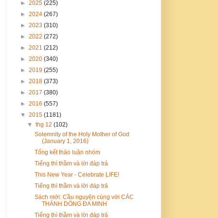
►
2025
(225)
►
2024
(267)
►
2023
(310)
►
2022
(272)
►
2021
(212)
►
2020
(340)
►
2019
(255)
►
2018
(373)
►
2017
(380)
►
2016
(557)
▼
2015
(1181)
▼
thg 12
(102)
Solemnity of the Holy Mother of God
(January 1, 2016)
Tổng kết thảo luận nhóm
Tiếng thì thầm và lời đáp trả
This New Year - Celebrate LIFE!
Tiếng thì thầm và lời đáp trả
Sách mới: Cầu nguyện cùng với CÁC
THÁNH DÒNG ĐA MINH
Tiếng thì thầm và lời đáp trả