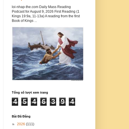
loi-nhap-the.com Daily Mass Reading
Podcast for August 9, 2026 First Reading (1
Kings 19:9a, 11-13a) A reading from the first
Book of Kings ...
Tổng số lượt xem trang
4
5
4
6
3
9
4
Bài Đã Đăng
►
2026
(111)