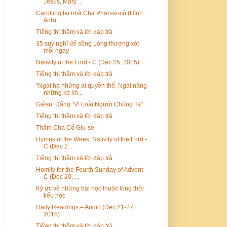
Jesus, Mary ...
Carolling tại nhà Cha Phan-xi-cô (Hình
ảnh)
Tiếng thì thầm và lời đáp trả
35 suy nghĩ để sống Lòng thương xót
mỗi ngày
Nativity of the Lord - C (Dec 25, 2015)
Tiếng thì thầm và lời đáp trả
“Ngài hạ những ai quyền thế, Ngài nâng
những kẻ kh...
Giêsu, Đấng “Vì Loài Người Chúng Ta"
Tiếng thì thầm và lời đáp trả
Thăm Cha Cố Giu-se
Hymns of the Week: Nativity of the Lord -
C (Dec 2...
Tiếng thì thầm và lời đáp trả
Homily for the Fourth Sunday of Advent
C (Dec 20, ...
Ký ức về những bài học thuộc lòng thời
tiểu học
Daily Readings – Audio (Dec 21-27,
2015)
Tiếng thì thầm và lời đáp trả