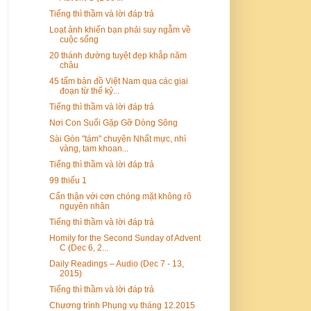
Tiếng thì thầm và lời đáp trả
Loạt ảnh khiến bạn phải suy ngẫm về
cuộc sống
20 thánh đường tuyệt đẹp khắp năm
châu
45 tấm bản đồ Việt Nam qua các giai
đoạn từ thế kỷ...
Tiếng thì thầm và lời đáp trả
Nơi Con Suối Gặp Gỡ Dòng Sông
Sài Gòn "tám" chuyện Nhất mực, nhì
vàng, tam khoan...
Tiếng thì thầm và lời đáp trả
99 thiếu 1
Cẩn thận với cơn chóng mặt không rõ
nguyên nhân
Tiếng thì thầm và lời đáp trả
Homily for the Second Sunday of Advent
C (Dec 6, 2...
Daily Readings – Audio (Dec 7 - 13,
2015)
Tiếng thì thầm và lời đáp trả
Chương trình Phụng vụ tháng 12.2015