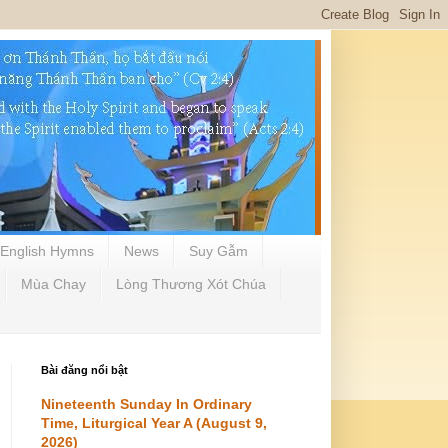
English Hymns
News
Suy Gẫm
Mùa Chay
Lòng Thương Xót Chúa
Bài đăng nổi bật
Nineteenth Sunday In Ordinary
Time, Liturgical Year A (August 9,
2026)