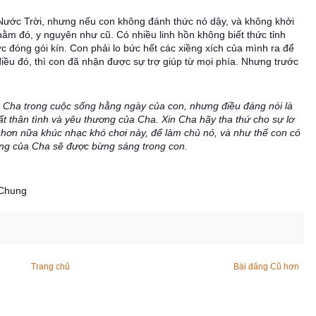
ước Trời, nhưng nếu con không đánh thức nó dậy, và không khởi
nằm đó, y nguyên như cũ. Có nhiều linh hồn không biết thức tỉnh
 đóng gói kín. Con phải lo bức hết các xiềng xích của mình ra để
ều đó, thì con đã nhận được sự trợ giúp từ mọi phía. Nhưng trước
a Cha trong cuộc sống hằng ngày của con, nhưng điều đáng nói là
t thân tình và yêu thương của Cha. Xin Cha hãy tha thứ cho sự lơ
h hơn nữa khúc nhạc khó chơi này, để làm chủ nó, và như thế con có
áng của Cha sẽ được bừng sáng trong con.
 Chung
Trang chủ
Bài đăng Cũ hơn