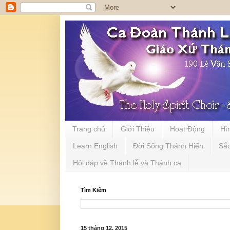
Trang chủ
Giới Thiệu
Hoạt Động
Hì
Learn English
Đời Sống Thánh Hiến
Sắ
Hỏi đáp về Thánh lễ và Thánh ca
Tìm Kiếm
15 tháng 12, 2015