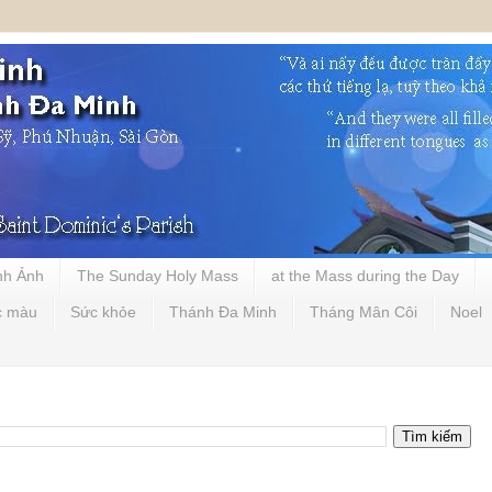
nh Ảnh
The Sunday Holy Mass
at the Mass during the Day
c màu
Sức khỏe
Thánh Đa Minh
Tháng Mân Côi
Noel