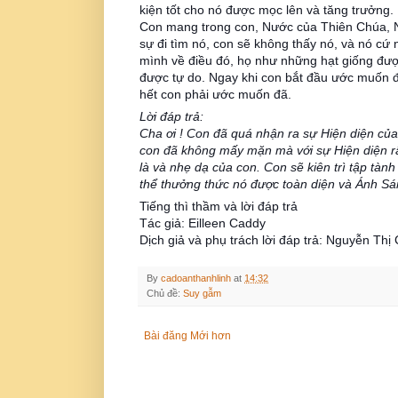
kiện tốt
cho nó được mọc lên và tăng trưởng.
Con mang trong con, Nước của Thiên Chúa, N
sự đi tìm nó, con sẽ không thấy nó, và nó cứ 
mình về điều đó, họ như những hạt giống được
được tự do. Ngay khi con bắt đầu ước muốn đi
hết con phải ước muốn đã.
Lời đáp trả:
Cha ơi ! Con đã quá nhận ra sự Hiện diện củ
con đã không mấy mặn mà với sự Hiện diện rấ
là và nhẹ dạ của con. Con sẽ kiên trì tập tàn
thể thưởng thức nó được toàn diện và Ánh S
Tiếng thì thầm và lời đáp trả
Tác giả: Eilleen Caddy
Dịch giả và phụ trách lời đáp trả: Nguyễn Thị
By
cadoanthanhlinh
at
14:32
Chủ đề:
Suy gẫm
Bài đăng Mới hơn