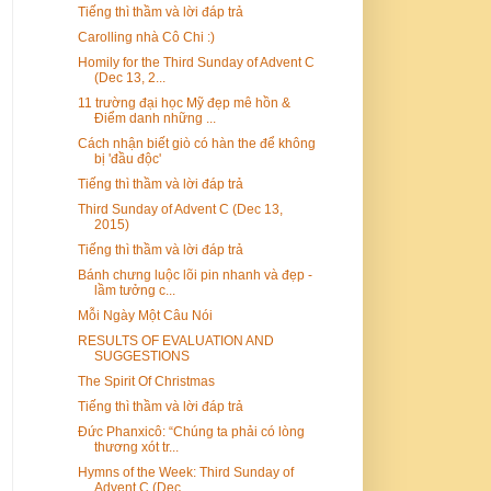
Tiếng thì thầm và lời đáp trả
Carolling nhà Cô Chi :)
Homily for the Third Sunday of Advent C
(Dec 13, 2...
11 trường đại học Mỹ đẹp mê hồn &
Điểm danh những ...
Cách nhận biết giò có hàn the để không
bị 'đầu độc'
Tiếng thì thầm và lời đáp trả
Third Sunday of Advent C (Dec 13,
2015)
Tiếng thì thầm và lời đáp trả
Bánh chưng luộc lõi pin nhanh và đẹp -
lầm tưởng c...
Mỗi Ngày Một Câu Nói
RESULTS OF EVALUATION AND
SUGGESTIONS
The Spirit Of Christmas
Tiếng thì thầm và lời đáp trả
Đức Phanxicô: “Chúng ta phải có lòng
thương xót tr...
Hymns of the Week: Third Sunday of
Advent C (Dec ...