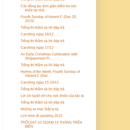
Các động tác đơn giản kiểm tra sức
khỏe tại nhà
Fourth Sunday of Advent C (Dec 20,
2015)
Tiếng thì thầm và lời đáp trả
Carolling ngày 18/12
Tiếng thì thầm và lời đáp trả
Carolling ngày 17/12
An Early Christmas Celebration with
Singaporean Fr...
Tiếng thì thầm và lời đáp trả
Hymns of the Week: Fourth Sunday of
Advent C (Dec...
Carolling ngày 15-16/12
Tiếng thì thầm và lời đáp trả
Lợi ích tuyệt vời cho sức khỏe của táo ta
Tiếng thì thầm và lời đáp trả
Những sa mạc thật lạ kỳ
Lịch trình đi carolling 2015
TRÔI DẠT 10.782KM 14 THÁNG TRÊN
BIỂN