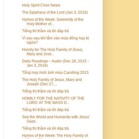
Holy Spirit Choir News
The Epiphany of the Lord (Jan 3, 2016)
Hymns of the Week: Solemnity of the
Holy Mother of...
Tiếng thì thầm và lời đáp trả
Vì sao sau khi tắm vào mùa đông hay bị
ngứa?
Homily for The Holy Family of Jesus,
Mary and Jose...
Daily Readings – Audio (Dec 28, 2015 -
Jan 3, 2016)
Tổng hợp hình ảnh mùa Carolling 2015
The Holy Family of Jesus, Mary and
Joseph (Dec 27,...
Tiếng thì thầm và lời đáp trả
HOMILY FOR THE NATIVITY OF THE
LORD: AT THE MASS D...
Tiếng thì thầm và lời đáp trả
See the World and Humanity with Jesus’
Gaze
Tiếng thì thầm và lời đáp trả
Hymns of the Week: The Holy Family of