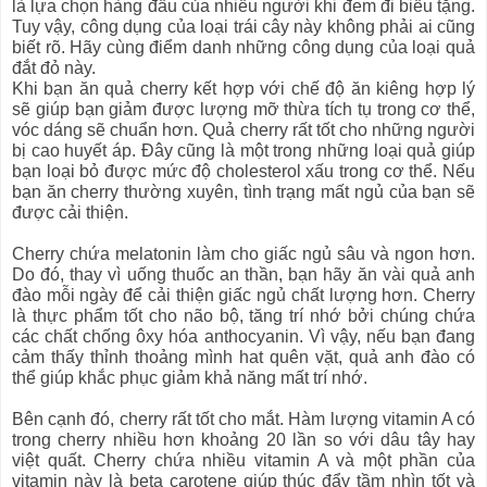
là lựa chọn hàng đầu của nhiều người khi đem đi biếu tặng.
Tuy vậy, công dụng của loại trái cây này không phải ai cũng
biết rõ. Hãy cùng điểm danh những công dụng của loại quả
đắt đỏ này.
Khi bạn ăn quả cherry kết hợp với chế độ ăn kiêng hợp lý
sẽ giúp bạn giảm được lượng mỡ thừa tích tụ trong cơ thể,
vóc dáng sẽ chuẩn hơn. Quả cherry rất tốt cho những người
bị cao huyết áp. Đây cũng là một trong những loại quả giúp
bạn loại bỏ được mức độ cholesterol xấu trong cơ thể. Nếu
bạn ăn cherry thường xuyên, tình trạng mất ngủ của bạn sẽ
được cải thiện.
Cherry chứa melatonin làm cho giấc ngủ sâu và ngon hơn.
Do đó, thay vì uống thuốc an thần, bạn hãy ăn vài quả anh
đào mỗi ngày để cải thiện giấc ngủ chất lượng hơn. Cherry
là thực phẩm tốt cho não bộ, tăng trí nhớ bởi chúng chứa
các chất chống ôxy hóa anthocyanin. Vì vậy, nếu bạn đang
cảm thấy thỉnh thoảng mình hat quên vặt, quả anh đào có
thể giúp khắc phục giảm khả năng mất trí nhớ.
Bên cạnh đó, cherry rất tốt cho mắt. Hàm lượng vitamin A có
trong cherry nhiều hơn khoảng 20 lần so với dâu tây hay
việt quất. Cherry chứa nhiều vitamin A và một phần của
vitamin này là beta carotene giúp thúc đẩy tầm nhìn tốt và