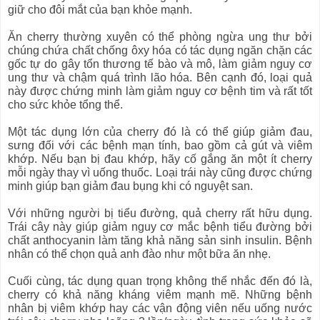
giữ cho đôi mắt của bạn khỏe mạnh.
Ăn cherry thường xuyên có thể phòng ngừa ung thư bởi
chúng chứa chất chống ôxy hóa có tác dụng ngăn chặn các
gốc tự do gây tổn thương tế bào và mô, làm giảm nguy cơ
ung thư và chậm quá trình lão hóa. Bên cạnh đó, loại quả
này được chứng minh làm giảm nguy cơ bệnh tim và rất tốt
cho sức khỏe tổng thể.
Một tác dụng lớn của cherry đó là có thể giúp giảm đau,
sưng đối với các bệnh mạn tính, bao gồm cả gút và viêm
khớp. Nếu bạn bị đau khớp, hãy cố gắng ăn một ít cherry
mỗi ngày thay vì uống thuốc. Loại trái này cũng được chứng
minh giúp bạn giảm đau bụng khi có nguyệt san.
Với những người bị tiểu đường, quả cherry rất hữu dụng.
Trái cây này giúp giảm nguy cơ mắc bệnh tiểu đường bởi
chất anthocyanin làm tăng khả năng sản sinh insulin. Bệnh
nhân có thể chọn quả anh đào như một bữa ăn nhẹ.
Cuối cùng, tác dụng quan trọng không thể nhắc đến đó là,
cherry có khả năng kháng viêm mạnh mẽ. Những bệnh
nhân bị viêm khớp hay các vận động viên nếu uống nước