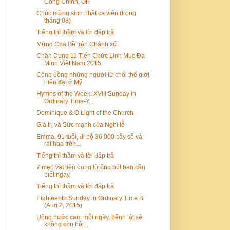
Công Chỉnh, OP
Chúc mừng sinh nhật ca viên (trong
tháng 08)
Tiếng thì thầm va lời đáp trả
Mừng Cha Bề trên Chánh xứ
Chân Dung 11 Tiến Chức Linh Mục Đa
Minh Việt Nam 2015
Cộng đồng những người từ chối thế giới
hiện đại ở Mỹ
Hymns of the Week: XVIII Sunday in
Ordinary Time-Y...
Dominique & O Light of the Church
Giá trị và Sức mạnh của Nghi lễ
Emma, 91 tuổi, đi bộ 36 000 cây số và
rải hoa trên...
Tiếng thì thầm và lời đáp trả
7 mẹo vặt tiện dụng từ ống hút bạn cần
biết ngay
Tiếng thì thầm và lời đáp trả
Eighteenth Sunday in Ordinary Time B
(Aug 2, 2015)
Uống nước cam mỗi ngày, bệnh tật sẽ
không còn hỏi ...