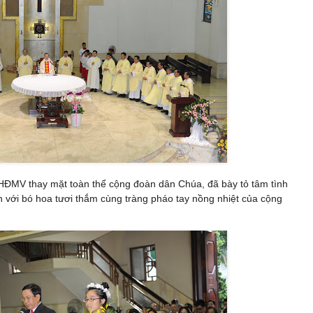
 HĐMV thay mặt toàn thể cộng đoàn dân Chúa, đã bày tỏ tâm tình
 với bó hoa tươi thắm cùng tràng pháo tay nồng nhiệt của cộng