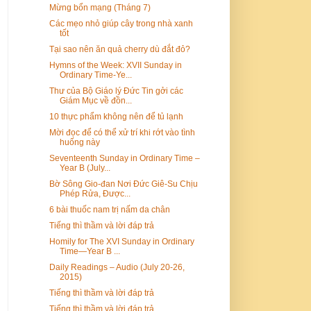
Mừng bổn mạng (Tháng 7)
Các mẹo nhỏ giúp cây trong nhà xanh
tốt
Tại sao nên ăn quả cherry dù đắt đỏ?
Hymns of the Week: XVII Sunday in
Ordinary Time-Ye...
Thư của Bộ Giáo lý Đức Tin gởi các
Giám Mục về đồn...
10 thực phẩm không nên để tủ lạnh
Mời đọc để có thể xử trí khi rớt vào tình
huống này
Seventeenth Sunday in Ordinary Time –
Year B (July...
Bờ Sông Gio-đan Nơi Đức Giê-Su Chịu
Phép Rửa, Được...
6 bài thuốc nam trị nấm da chân
Tiếng thì thầm và lời đáp trả
Homily for The XVI Sunday in Ordinary
Time—Year B ...
Daily Readings – Audio (July 20-26,
2015)
Tiếng thì thầm và lời đáp trả
Tiếng thì thầm và lời đáp trả