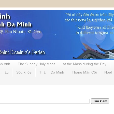
nh Ảnh
The Sunday Holy Mass
at the Mass during the Day
c màu
Sức khỏe
Thánh Đa Minh
Tháng Mân Côi
Noel