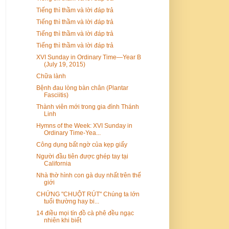
Tiếng thì thầm và lời đáp trả
Tiếng thì thầm và lời đáp trả
Tiếng thì thầm và lời đáp trả
Tiếng thì thầm và lời đáp trả
XVI Sunday in Ordinary Time—Year B
(July 19, 2015)
Chữa lành
Bệnh đau lòng bàn chân (Plantar
Fasciitis)
Thành viên mới trong gia đình Thánh
Linh
Hymns of the Week: XVI Sunday in
Ordinary Time-Yea...
Công dụng bất ngờ của kẹp giấy
Người đầu tiên được ghép tay tại
California
Nhà thờ hình con gà duy nhất trên thế
giới
CHỨNG "CHUỘT RÚT" Chúng ta lớn
tuổi thường hay bi...
14 điều mọi tín đồ cà phê đều ngạc
nhiên khi biết