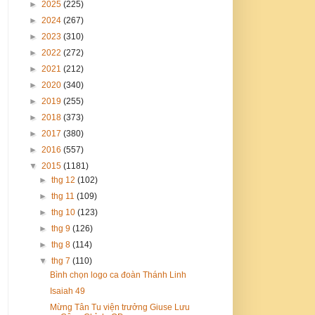
►
2025
(225)
►
2024
(267)
►
2023
(310)
►
2022
(272)
►
2021
(212)
►
2020
(340)
►
2019
(255)
►
2018
(373)
►
2017
(380)
►
2016
(557)
▼
2015
(1181)
►
thg 12
(102)
►
thg 11
(109)
►
thg 10
(123)
►
thg 9
(126)
►
thg 8
(114)
▼
thg 7
(110)
Bình chọn logo ca đoàn Thánh Linh
Isaiah 49
Mừng Tân Tu viện trưởng Giuse Lưu