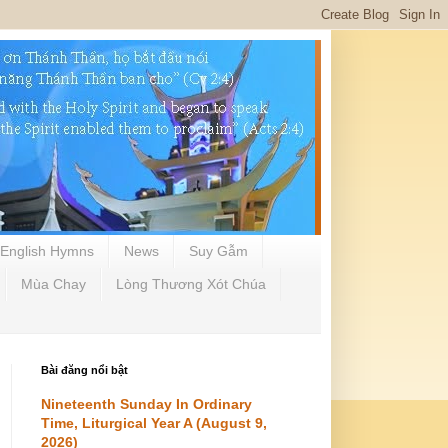
English Hymns
News
Suy Gẫm
Mùa Chay
Lòng Thương Xót Chúa
Bài đăng nổi bật
Nineteenth Sunday In Ordinary
Time, Liturgical Year A (August 9,
2026)