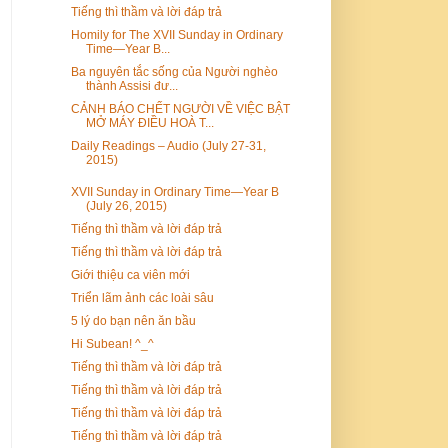
Tiếng thì thầm và lời đáp trả
Homily for The XVII Sunday in Ordinary
Time—Year B...
Ba nguyên tắc sống của Người nghèo
thành Assisi đư...
CẢNH BÁO CHẾT NGƯỜI VỀ VIỆC BẬT
MỞ MÁY ĐIỀU HOÀ T...
Daily Readings – Audio (July 27-31,
2015)
XVII Sunday in Ordinary Time—Year B
(July 26, 2015)
Tiếng thì thầm và lời đáp trả
Tiếng thì thầm và lời đáp trả
Giới thiệu ca viên mới
Triển lãm ảnh các loài sâu
5 lý do bạn nên ăn bầu
Hi Subean! ^_^
Tiếng thì thầm và lời đáp trả
Tiếng thì thầm và lời đáp trả
Tiếng thì thầm và lời đáp trả
Tiếng thì thầm và lời đáp trả