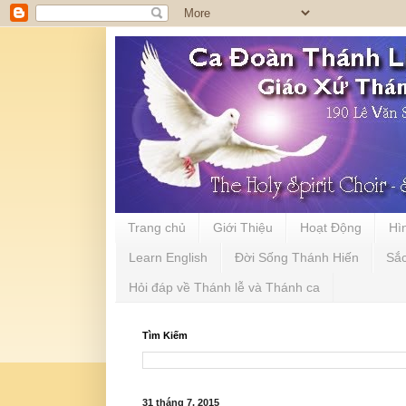
Trang chủ
Giới Thiệu
Hoạt Động
Hì
Learn English
Đời Sống Thánh Hiến
Sắ
Hỏi đáp về Thánh lễ và Thánh ca
Tìm Kiếm
31 tháng 7, 2015