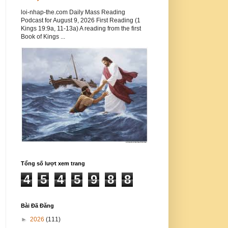
loi-nhap-the.com Daily Mass Reading
Podcast for August 9, 2026 First Reading (1
Kings 19:9a, 11-13a) A reading from the first
Book of Kings ...
Tổng số lượt xem trang
4
5
4
5
9
8
8
Bài Đã Đăng
►
2026
(111)