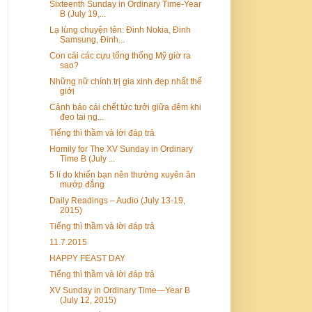
Sixteenth Sunday in Ordinary Time-Year
B (July 19,...
Lạ lùng chuyện tên: Đinh Nokia, Đinh
Samsung, Đinh...
Con cái các cựu tổng thống Mỹ giờ ra
sao?
Những nữ chính trị gia xinh đẹp nhất thế
giới
Cảnh báo cái chết tức tưởi giữa đêm khi
đeo tai ng...
Tiếng thì thầm và lời đáp trả
Homily for The XV Sunday in Ordinary
Time B (July ...
5 lí do khiến bạn nên thường xuyên ăn
mướp đắng
Daily Readings – Audio (July 13-19,
2015)
Tiếng thì thầm và lời đáp trả
11.7.2015
HAPPY FEAST DAY
Tiếng thì thầm và lời đáp trả
XV Sunday in Ordinary Time—Year B
(July 12, 2015)