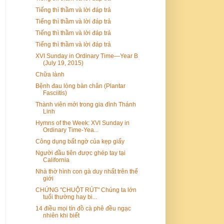
Tiếng thì thầm và lời đáp trả
Tiếng thì thầm và lời đáp trả
Tiếng thì thầm và lời đáp trả
Tiếng thì thầm và lời đáp trả
XVI Sunday in Ordinary Time—Year B
(July 19, 2015)
Chữa lành
Bệnh đau lòng bàn chân (Plantar
Fasciitis)
Thành viên mới trong gia đình Thánh
Linh
Hymns of the Week: XVI Sunday in
Ordinary Time-Yea...
Công dụng bất ngờ của kẹp giấy
Người đầu tiên được ghép tay tại
California
Nhà thờ hình con gà duy nhất trên thế
giới
CHỨNG "CHUỘT RÚT" Chúng ta lớn
tuổi thường hay bi...
14 điều mọi tín đồ cà phê đều ngạc
nhiên khi biết