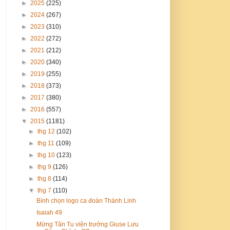
►
2025
(225)
►
2024
(267)
►
2023
(310)
►
2022
(272)
►
2021
(212)
►
2020
(340)
►
2019
(255)
►
2018
(373)
►
2017
(380)
►
2016
(557)
▼
2015
(1181)
►
thg 12
(102)
►
thg 11
(109)
►
thg 10
(123)
►
thg 9
(126)
►
thg 8
(114)
▼
thg 7
(110)
Bình chọn logo ca đoàn Thánh Linh
Isaiah 49
Mừng Tân Tu viện trưởng Giuse Lưu