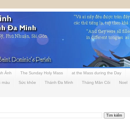
nh Ảnh
The Sunday Holy Mass
at the Mass during the Day
c màu
Sức khỏe
Thánh Đa Minh
Tháng Mân Côi
Noel