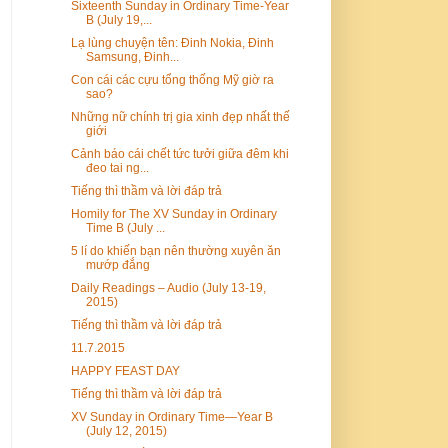
Sixteenth Sunday in Ordinary Time-Year
B (July 19,...
Lạ lùng chuyện tên: Đinh Nokia, Đinh
Samsung, Đinh...
Con cái các cựu tổng thống Mỹ giờ ra
sao?
Những nữ chính trị gia xinh đẹp nhất thế
giới
Cảnh báo cái chết tức tưởi giữa đêm khi
đeo tai ng...
Tiếng thì thầm và lời đáp trả
Homily for The XV Sunday in Ordinary
Time B (July ...
5 lí do khiến bạn nên thường xuyên ăn
mướp đắng
Daily Readings – Audio (July 13-19,
2015)
Tiếng thì thầm và lời đáp trả
11.7.2015
HAPPY FEAST DAY
Tiếng thì thầm và lời đáp trả
XV Sunday in Ordinary Time—Year B
(July 12, 2015)