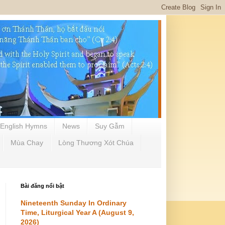
English Hymns
News
Suy Gẫm
Mùa Chay
Lòng Thương Xót Chúa
Bài đăng nổi bật
Nineteenth Sunday In Ordinary
Time, Liturgical Year A (August 9,
2026)