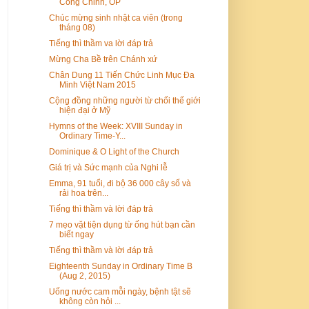
Công Chỉnh, OP
Chúc mừng sinh nhật ca viên (trong
tháng 08)
Tiếng thì thầm va lời đáp trả
Mừng Cha Bề trên Chánh xứ
Chân Dung 11 Tiến Chức Linh Mục Đa
Minh Việt Nam 2015
Cộng đồng những người từ chối thế giới
hiện đại ở Mỹ
Hymns of the Week: XVIII Sunday in
Ordinary Time-Y...
Dominique & O Light of the Church
Giá trị và Sức mạnh của Nghi lễ
Emma, 91 tuổi, đi bộ 36 000 cây số và
rải hoa trên...
Tiếng thì thầm và lời đáp trả
7 mẹo vặt tiện dụng từ ống hút bạn cần
biết ngay
Tiếng thì thầm và lời đáp trả
Eighteenth Sunday in Ordinary Time B
(Aug 2, 2015)
Uống nước cam mỗi ngày, bệnh tật sẽ
không còn hỏi ...