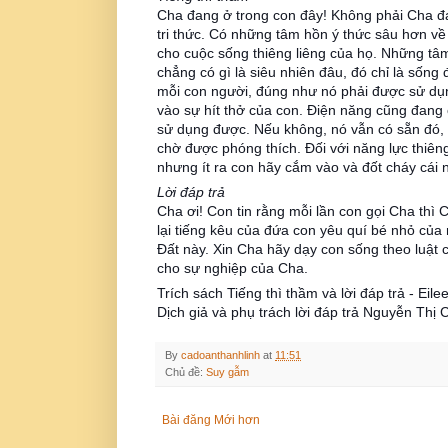
Cha đang ở trong con đây! Không phải Cha đa
tri thức. Có những tâm hồn ý thức sâu hơn về
cho cuộc sống thiêng liêng của họ. Những tâ
chẳng có gì là siêu nhiên đâu, đó chỉ là sống
mỗi con
người, đúng như nó phải được sử dụn
vào sự hít thở của con. Điện năng cũng đang 
sử dụng được. Nếu không, nó vẫn có sẵn đó,
chờ được phóng thích. Đối với năng lực thiên
nhưng ít ra con hãy cắm vào và đốt cháy cái
Lời đáp trả
Cha ơi! Con tin rằng mỗi lần con gọi Cha thì
lại tiếng kêu của đứa con yêu quí bé nhỏ của 
Đất này. Xin Cha hãy dạy con sống theo luật 
cho sự nghiệp của Cha.
Trích sách Tiếng thì thầm và lời đáp trả - Eil
Dịch giả và phụ trách lời đáp trả Nguyễn Thị
By
cadoanthanhlinh
at
11:51
Chủ đề:
Suy gẫm
Bài đăng Mới hơn