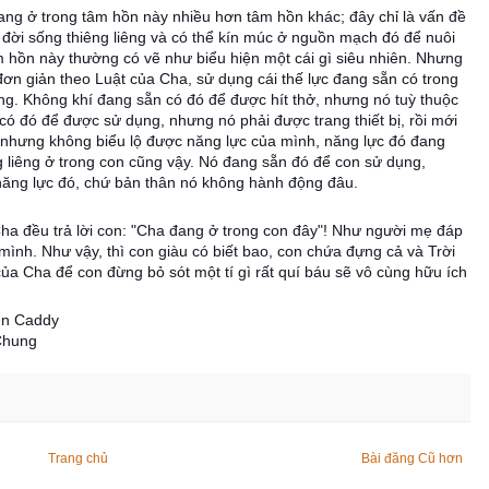
ng ở trong tâm hồn này nhiều hơn tâm hồn khác; đây chỉ là vấn đề
 đời sống thiêng liêng và có thể kín múc ở nguồn mạch đó để nuôi
m hồn này thường có vẽ như biểu hiện một cái gì siêu nhiên. Nhưng
 đơn giản theo Luật của Cha, sử dụng cái thế lực đang sẵn có trong
g. Không khí đang sẵn có đó để được hít thở, nhưng nó tuỳ thuộc
có đó để được sử dụng, nhưng nó phải được trang thiết bị, rồi mới
 nhưng không biểu lộ được năng lực của mình, năng lực đó đang
g liêng ở trong con cũng vậy. Nó đang sẵn đó để con sử dụng,
 năng lực đó, chứ bản thân nó không hành động đâu.
 Cha đều trả lời con: "Cha đang ở trong con đây"! Như người mẹ đáp
mình. Như vậy, thì con giàu có biết bao, con chứa đựng cả và Trời
của Cha để con đừng bỏ sót một tí gì rất quí báu sẽ vô cùng hữu ích
een Caddy
 Chung
Trang chủ
Bài đăng Cũ hơn