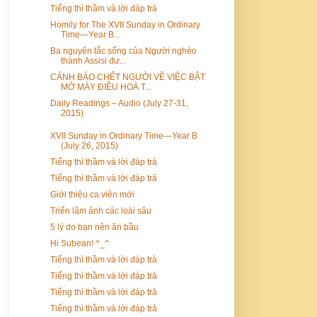
Tiếng thì thầm và lời đáp trả
Homily for The XVII Sunday in Ordinary
Time—Year B...
Ba nguyên tắc sống của Người nghèo
thành Assisi đư...
CẢNH BÁO CHẾT NGƯỜI VỀ VIỆC BẬT
MỞ MÁY ĐIỀU HOÀ T...
Daily Readings – Audio (July 27-31,
2015)
XVII Sunday in Ordinary Time—Year B
(July 26, 2015)
Tiếng thì thầm và lời đáp trả
Tiếng thì thầm và lời đáp trả
Giới thiệu ca viên mới
Triển lãm ảnh các loài sâu
5 lý do bạn nên ăn bầu
Hi Subean! ^_^
Tiếng thì thầm và lời đáp trả
Tiếng thì thầm và lời đáp trả
Tiếng thì thầm và lời đáp trả
Tiếng thì thầm và lời đáp trả