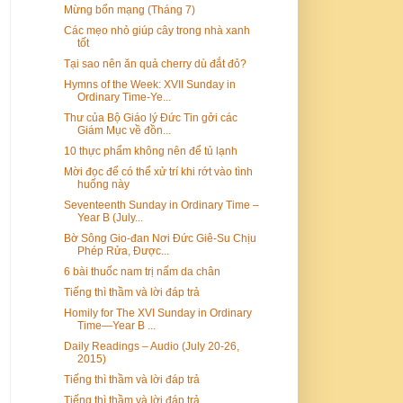
Mừng bổn mạng (Tháng 7)
Các mẹo nhỏ giúp cây trong nhà xanh
tốt
Tại sao nên ăn quả cherry dù đắt đỏ?
Hymns of the Week: XVII Sunday in
Ordinary Time-Ye...
Thư của Bộ Giáo lý Đức Tin gởi các
Giám Mục về đồn...
10 thực phẩm không nên để tủ lạnh
Mời đọc để có thể xử trí khi rớt vào tình
huống này
Seventeenth Sunday in Ordinary Time –
Year B (July...
Bờ Sông Gio-đan Nơi Đức Giê-Su Chịu
Phép Rửa, Được...
6 bài thuốc nam trị nấm da chân
Tiếng thì thầm và lời đáp trả
Homily for The XVI Sunday in Ordinary
Time—Year B ...
Daily Readings – Audio (July 20-26,
2015)
Tiếng thì thầm và lời đáp trả
Tiếng thì thầm và lời đáp trả