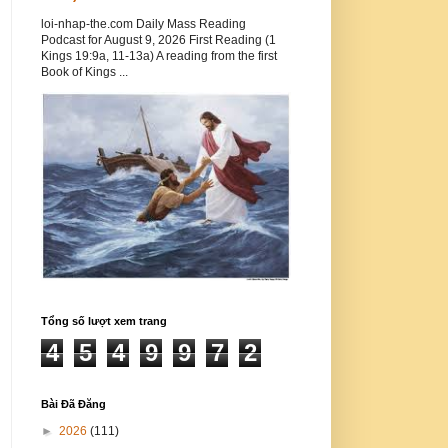
loi-nhap-the.com Daily Mass Reading
Podcast for August 9, 2026 First Reading (1
Kings 19:9a, 11-13a) A reading from the first
Book of Kings ...
Tổng số lượt xem trang
4
5
4
9
9
7
2
Bài Đã Đăng
►
2026
(111)