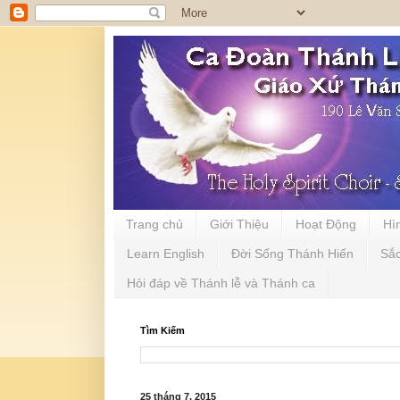
Trang chủ
Giới Thiệu
Hoạt Động
Hì
Learn English
Đời Sống Thánh Hiến
Sắ
Hỏi đáp về Thánh lễ và Thánh ca
Tìm Kiếm
25 tháng 7, 2015