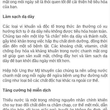
mật ong mỗi ngày sẽ là thói quen tốt để cải thiện hệ tiêu hóa
của bạn.
Làm sạch dạ dày
Các loại vi khuẩn và độc tố trong thức ăn thường có xu
hướng tích tụ ở dạ dày nếu không được tiêu hóa hoàn toàn.
Chúng tạo nên một lớp “lá chắn” trên dạ dày và thành ruột,
gây khó khăn trong việc hấp thụ chất dinh dưỡng, đồng thời
dẫn đến một số bệnh tật. Các khoáng chất, vitamin, chất
chống ôxy hóa và kháng khuẩn trong nước chanh mật ong
sẽ giúp gan sản xuất mật, chống đầy hơi và làm sạch dạ
dày để bạn khởi đầu ngày mới tốt hơn.
Hiệp hội Ung thư Mỹ khuyến cáo chúng ta nên uống nước
chanh mật ong mỗi ngày để ngừa bệnh ung thư đường ruột
cũng như loại bỏ các chất độc hại khác ra ngoài cơ thể.
Tăng cường hệ miễn dịch
Thiếu nước là một trong những nguyên nhân chính khiến
cho sự trao đổi chất diễn ra chậm chạp, cơ thể mệt mỏi, dẫn
đến táo bón, rối loạn giấc ngủ, huyết áp không ổn định, dễ