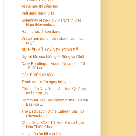
Ai thở sâu thì sống lâu
Viết đúng tiếng Việt
Solemnity of the Holy Martyrs in Viet
Nam (Novembe...
Hạnh phúc; Thiên đàng
Vì sao nên uống nước chanh với mật
ong?
SỰ HIỆN HỮU CỦA THƯỢNG ĐẾ
Người Mẹ của biên giới Sống và Chết
Daily Readings – Audio (November 10-
16, 2014)
CÂY PHIỀN MUỘN
Tránh đau khớp ngày trở lạnh
Giáo phận New York của Hoa Kỳ sẽ sáp
nhập hơn 100 ...
Homily for The Dedication of the Lateran
Basilica ...
The Dedication of the Lateran Basilica
(November 9...
Chúa Nhật XXXII TN: Anh Em Là Ngôi
Nhà Thiên Chúa ...
4 loại dầu ăn tốt cho tim