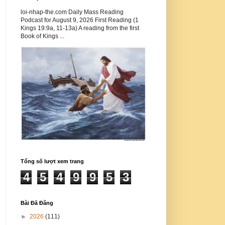
loi-nhap-the.com Daily Mass Reading
Podcast for August 9, 2026 First Reading (1
Kings 19:9a, 11-13a) A reading from the first
Book of Kings ...
Tổng số lượt xem trang
4
5
4
9
9
5
3
Bài Đã Đăng
►
2026
(111)