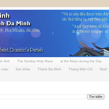
nh Ảnh
The Sunday Holy Mass
at the Mass during the Day
c màu
Sức khỏe
Thánh Đa Minh
Tháng Mân Côi
Noel