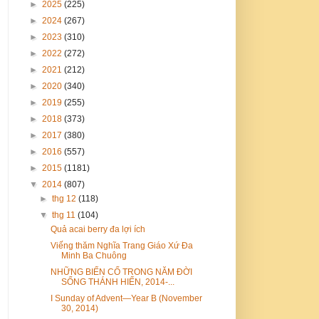
►
2025
(225)
►
2024
(267)
►
2023
(310)
►
2022
(272)
►
2021
(212)
►
2020
(340)
►
2019
(255)
►
2018
(373)
►
2017
(380)
►
2016
(557)
►
2015
(1181)
▼
2014
(807)
►
thg 12
(118)
▼
thg 11
(104)
Quả acai berry đa lợi ích
Viếng thăm Nghĩa Trang Giáo Xứ Đa
Minh Ba Chuông
NHỮNG BIẾN CỐ TRONG NĂM ĐỜI
SỐNG THÁNH HIẾN, 2014-...
I Sunday of Advent—Year B (November
30, 2014)