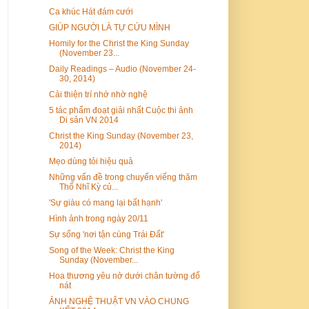
Ca khúc Hát đám cưới
GIÚP NGƯỜI LÀ TỰ CỨU MÌNH
Homily for the Christ the King Sunday
(November 23...
Daily Readings – Audio (November 24-
30, 2014)
Cải thiện trí nhớ nhờ nghệ
5 tác phẩm đoạt giải nhất Cuộc thi ảnh
Di sản VN 2014
Christ the King Sunday (November 23,
2014)
Mẹo dùng tỏi hiệu quả
Những vấn đề trong chuyến viếng thăm
Thổ Nhĩ Kỳ củ...
'Sự giàu có mang lại bất hạnh'
Hình ảnh trong ngày 20/11
Sự sống 'nơi tận cùng Trái Đất'
Song of the Week: Christ the King
Sunday (November...
Hoa thương yêu nở dưới chân tường đổ
nát
ẢNH NGHỆ THUẬT VN VÀO CHUNG