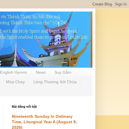
English Hymns
News
Suy Gẫm
Mùa Chay
Lòng Thương Xót Chúa
Bài đăng nổi bật
Nineteenth Sunday In Ordinary
Time, Liturgical Year A (August 9,
2026)