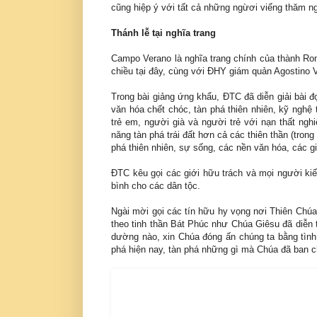
cũng hiệp ý với tất cả những ngừơi viếng thăm ngh
Thánh lễ tại nghĩa trang
Campo Verano là nghĩa trang chính của thành Ro
chiều tại đây, cùng với ĐHY giám quản Agostino V
Trong bài giảng ứng khẩu, ĐTC đã diễn giải bài 
văn hóa chết chóc, tàn phá thiên nhiên, kỹ nghệ 
trẻ em, người già và người trẻ với nạn thất ng
năng tàn phá trái đất hơn cả các thiên thần (tro
phá thiên nhiên, sự sống, các nền văn hóa, các g
ĐTC kêu gọi các giới hữu trách và mọi người kiế
bình cho các dân tộc.
Ngài mời gọi các tín hữu hy vọng nơi Thiên Chú
theo tinh thần Bát Phúc như Chúa Giêsu đã diễn
dường nào, xin Chúa đóng ấn chúng ta bằng tìn
phá hiện nay, tàn phá những gì mà Chúa đã ban 