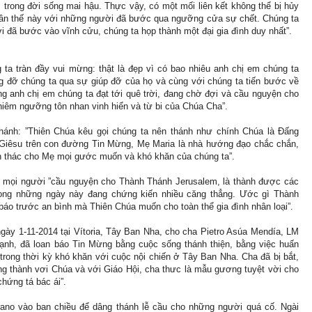
ục trong đời sống mai hậu. Thực vậy, có một mối liên kết không thể bị hủy
trần thế này với những người đã bước qua ngưỡng cửa sự chết. Chúng ta
i đã bước vào vĩnh cửu, chúng ta họp thành một đại gia đình duy nhất”.
 ta tràn đầy vui mừng: thật là đẹp vì có bao nhiêu anh chị em chúng ta
ng đỡ chúng ta qua sự giúp đỡ của họ và cùng với chúng ta tiến bước về
hững anh chị em chúng ta đạt tới quê trời, đang chờ đợi và cầu nguyện cho
hiêm ngưỡng tôn nhan vinh hiển và từ bi của Chúa Cha”.
hánh: ”Thiên Chúa kêu gọi chúng ta nên thánh như chính Chúa là Đấng
Giêsu trên con đường Tin Mừng, Mẹ Maria là nhà hướng đạo chắc chắn,
ín thác cho Mẹ mọi gước muốn và khó khăn của chúng ta”.
ọi mọi người ”cầu nguyện cho Thành Thánh Jerusalem, là thành được các
 trong những ngày này đang chứng kiến nhiều căng thẳng. Ước gì Thành
 báo trước an bình mà Thiên Chúa muốn cho toàn thể gia đình nhân loại”.
ày 1-11-2014 tại Vítoria, Tây Ban Nha, cho cha Pietro Asúa Mendía, LM
ạnh, đã loan báo Tin Mừng bằng cuộc sống thánh thiện, bằng việc huấn
trong thời kỳ khó khăn với cuộc nội chiến ở Tây Ban Nha. Cha đã bị bắt,
 trung thành vơi Chúa và với Giáo Hội, cha thưc là mẫu gương tuyệt vời cho
chứng tá bác ái”.
rano vào ban chiều để dâng thánh lễ cầu cho những người quá cố. Ngài