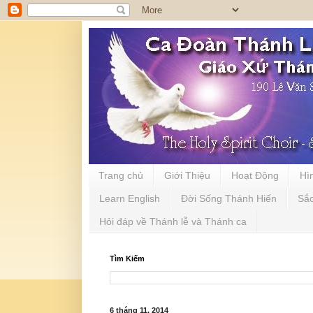
Trang chủ
Giới Thiệu
Hoạt Động
Hì
Learn English
Đời Sống Thánh Hiến
Sắ
Hỏi đáp về Thánh lễ và Thánh ca
Tìm Kiếm
6 tháng 11, 2014