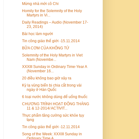
Mừng nhà mới cô Chi
Homily for the Solemnity of the Holy
Martyrs in Vi...
Daily Readings – Audio (November 17-
23, 2014)
Bài học làm người
Tin công giáo thế giới -15.11.2014
BỮA CƠM CỦA KHỔNG TỬ
Solemnity of the Holy Martyrs in Viet
Nam (Novembe...
XXXIII Sunday in Ordinary Time-Year A
(November 16...
20 điều không bao giờ xảy ra
Kỳ lạ vùng biển bị chia cắt trong vài
ngày ở Hàn Quốc
6 loại nước không dùng để uống thuốc
CHƯƠNG TRÌNH HOẠT ĐỘNG THÁNG
11 & 12-2014/ ACTIVIT...
Thực phẩm tăng cường sức khỏe tụy
tạng
Tin công giáo thế giới -12.11.2014
Song of the Week: XXXIII Sunday in
Ordinary Time A...