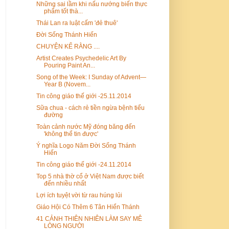
Những sai lầm khi nấu nướng biến thực
phẩm tốt thà...
Thái Lan ra luật cấm 'đẻ thuê'
Đời Sống Thánh Hiến
CHUYỆN KỂ RẰNG ....
Artist Creates Psychedelic Art By
Pouring Paint An...
Song of the Week: I Sunday of Advent—
Year B (Novem...
Tin công giáo thế giới -25.11.2014
Sữa chua - cách rẻ tiền ngừa bệnh tiểu
đường
Toàn cảnh nước Mỹ đóng băng đến
'không thể tin được'
Ý nghĩa Logo Năm Đời Sống Thánh
Hiến
Tin công giáo thế giới -24.11.2014
Top 5 nhà thờ cổ ở Việt Nam được biết
đến nhiều nhất
Lợi ích tuyệt vời từ rau húng lủi
Giáo Hội Có Thêm 6 Tân Hiển Thánh
41 CẢNH THIÊN NHIÊN LÀM SAY MÊ
LÒNG NGƯỜI