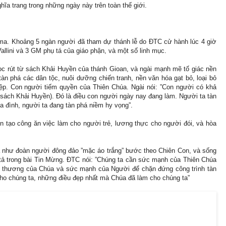
ĩa trang trong những ngày này trên toàn thế giới.
ma. Khoảng 5 ngàn người đã tham dự thánh lễ do ĐTC cử hành lúc 4 giờ
allini và 3 GM phụ tá của giáo phận, và một số linh mục.
đọc rút từ sách Khải Huyền của thánh Gioan, và ngài mạnh mẽ tố giác nền
tàn phá các dân tộc, nuôi dưỡng chiến tranh, nền văn hóa gạt bỏ, loại bỏ
hiệp. Con người tiếm quyền của Thiên Chúa. Ngài nói: ”Con người có khả
ng sách Khải Huyền). Đó là điều con người ngày nay đang làm. Người ta tàn
ia đình, người ta đang tàn phá niềm hy vọng”.
n tạo công ăn việc làm cho người trẻ, lương thực cho người đói, và hòa
a như đoàn người đông đảo ”mặc áo trắng” bước theo Chiên Con, và sống
 tả trong bài Tin Mừng. ĐTC nói: ”Chúng ta cần sức mạnh của Thiên Chúa
h thương của Chúa và sức mạnh của Người để chặn đứng công trình tàn
cho chúng ta, những điều đẹp nhất mà Chúa đã làm cho chúng ta”