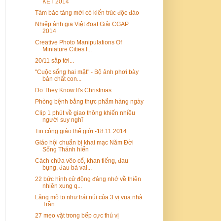
KẾT 2014
Tám bảo tàng mới có kiến trúc độc đáo
Nhiếp ảnh gia Việt đoạt Giải CGAP
2014
Creative Photo Manipulations Of
Miniature Cities I...
20/11 sắp tới...
"Cuộc sống hai mặt" - Bộ ảnh phơi bày
bản chất con...
Do They Know It's Christmas
Phòng bệnh bằng thực phẩm hàng ngày
Clip 1 phút về giao thông khiến nhiều
người suy nghĩ
Tin công giáo thế giới -18.11.2014
Giáo hội chuẩn bị khai mạc Năm Đời
Sống Thánh hiến
Cách chữa vẽo cổ, khan tiếng, đau
bụng, đau bả vai...
22 bức hình cử động đáng nhớ về thiên
nhiên xung q...
Lăng mộ to như trái núi của 3 vị vua nhà
Trần
27 mẹo vặt trong bếp cực thú vị