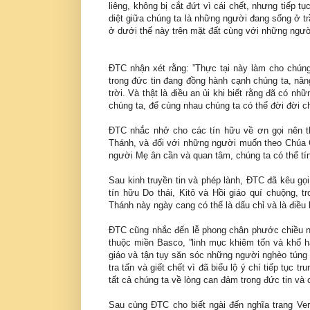
liêng, không bị cắt đứt vì cái chết, nhưng tiếp t
diệt giữa chúng ta là những người đang sống ở 
ở dưới thế này trên mặt đất cùng với những ngườ
ĐTC nhận xét rằng: ”Thực tại này làm cho chúng
trong đức tin đang đồng hành cạnh chúng ta, nâ
trời. Và thật là điều an ủi khi biết rằng đã có n
chúng ta, để cùng nhau chúng ta có thể đời đời c
ĐTC nhắc nhở cho các tín hữu về ơn gọi nên t
Thánh, và đối với những người muốn theo Chúa 
người Mẹ ân cần và quan tâm, chúng ta có thể t
Sau kinh truyền tin và phép lành, ĐTC đã kêu g
tín hữu Do thái, Kitô và Hồi giáo quí chuộng,
Thánh này ngày cang có thể là dấu chỉ và là điều
ĐTC cũng nhắc đến lễ phong chân phước chiều ng
thuộc miền Basco, ”linh mục khiêm tốn và khổ h
giáo và tận tụy săn sóc những người nghèo túng 
tra tấn và giết chết vì đã biểu lộ ý chí tiếp tục
tất cả chúng ta về lòng can đảm trong đức tin và 
Sau cùng ĐTC cho biết ngài đến nghĩa trang Ve