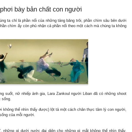
 phơi bày bản chất con người
úng ta chỉ là phần nổi của những tảng băng trôi, phần chìm sâu bên dưới
c phần chìm ấy còn phủ nhận cả phần nổi theo một cách mà chúng ta không
g suốt, nữ nhiếp ảnh gia, Lara Zankoul người Liban đã có những shoot
c sống.
 không thể nhìn thấy được) lột tả một cách chân thực tâm lý con người,
 sống của mỗi người.
", những gì dưới nước đại diện cho những gì mắt không thể nhìn thấy,