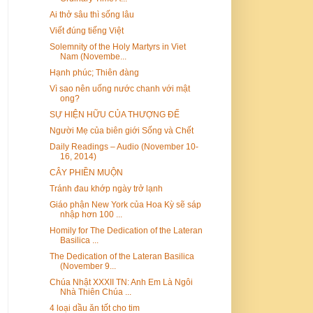
Ai thở sâu thì sống lâu
Viết đúng tiếng Việt
Solemnity of the Holy Martyrs in Viet
Nam (Novembe...
Hạnh phúc; Thiên đàng
Vì sao nên uống nước chanh với mật
ong?
SỰ HIỆN HỮU CỦA THƯỢNG ĐẾ
Người Mẹ của biên giới Sống và Chết
Daily Readings – Audio (November 10-
16, 2014)
CÂY PHIỀN MUỘN
Tránh đau khớp ngày trở lạnh
Giáo phận New York của Hoa Kỳ sẽ sáp
nhập hơn 100 ...
Homily for The Dedication of the Lateran
Basilica ...
The Dedication of the Lateran Basilica
(November 9...
Chúa Nhật XXXII TN: Anh Em Là Ngôi
Nhà Thiên Chúa ...
4 loại dầu ăn tốt cho tim