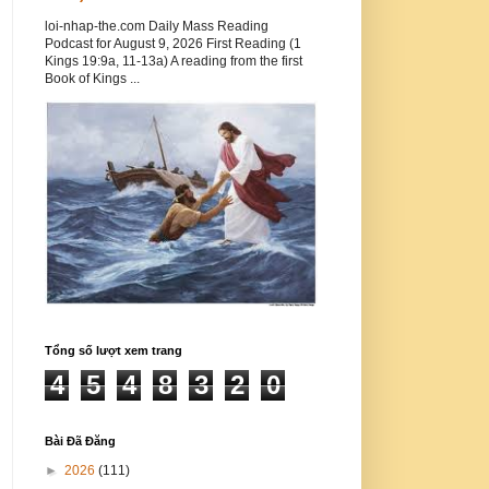
loi-nhap-the.com Daily Mass Reading
Podcast for August 9, 2026 First Reading (1
Kings 19:9a, 11-13a) A reading from the first
Book of Kings ...
Tổng số lượt xem trang
4
5
4
8
3
2
0
Bài Đã Đăng
►
2026
(111)