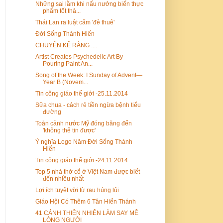
Những sai lầm khi nấu nướng biến thực
phẩm tốt thà...
Thái Lan ra luật cấm 'đẻ thuê'
Đời Sống Thánh Hiến
CHUYỆN KỂ RẰNG ....
Artist Creates Psychedelic Art By
Pouring Paint An...
Song of the Week: I Sunday of Advent—
Year B (Novem...
Tin công giáo thế giới -25.11.2014
Sữa chua - cách rẻ tiền ngừa bệnh tiểu
đường
Toàn cảnh nước Mỹ đóng băng đến
'không thể tin được'
Ý nghĩa Logo Năm Đời Sống Thánh
Hiến
Tin công giáo thế giới -24.11.2014
Top 5 nhà thờ cổ ở Việt Nam được biết
đến nhiều nhất
Lợi ích tuyệt vời từ rau húng lủi
Giáo Hội Có Thêm 6 Tân Hiển Thánh
41 CẢNH THIÊN NHIÊN LÀM SAY MÊ
LÒNG NGƯỜI