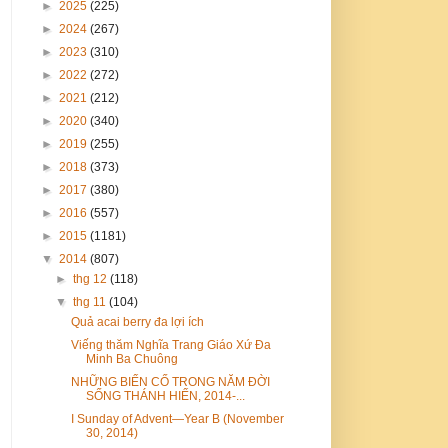
►
2025
(225)
►
2024
(267)
►
2023
(310)
►
2022
(272)
►
2021
(212)
►
2020
(340)
►
2019
(255)
►
2018
(373)
►
2017
(380)
►
2016
(557)
►
2015
(1181)
▼
2014
(807)
►
thg 12
(118)
▼
thg 11
(104)
Quả acai berry đa lợi ích
Viếng thăm Nghĩa Trang Giáo Xứ Đa
Minh Ba Chuông
NHỮNG BIẾN CỐ TRONG NĂM ĐỜI
SỐNG THÁNH HIẾN, 2014-...
I Sunday of Advent—Year B (November
30, 2014)