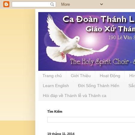
Trang chủ
Giới Thiệu
Hoạt Động
Hì
Learn English
Đời Sống Thánh Hiến
Sắ
Hỏi đáp về Thánh lễ và Thánh ca
Tìm Kiếm
19 tháng 11, 2014