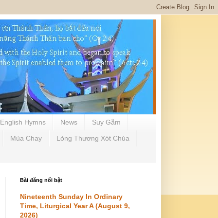
English Hymns
News
Suy Gẫm
Mùa Chay
Lòng Thương Xót Chúa
Bài đăng nổi bật
Nineteenth Sunday In Ordinary
Time, Liturgical Year A (August 9,
2026)