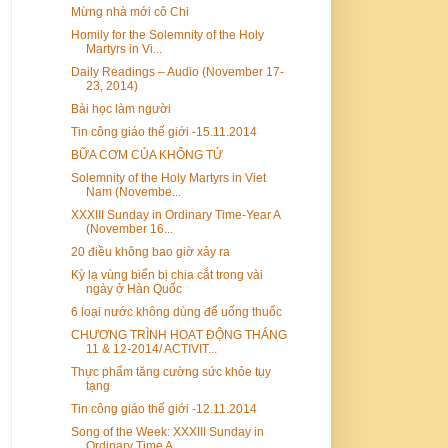
Mừng nhà mới cô Chi
Homily for the Solemnity of the Holy
Martyrs in Vi...
Daily Readings – Audio (November 17-
23, 2014)
Bài học làm người
Tin công giáo thế giới -15.11.2014
BỮA CƠM CỦA KHỔNG TỬ
Solemnity of the Holy Martyrs in Viet
Nam (Novembe...
XXXIII Sunday in Ordinary Time-Year A
(November 16...
20 điều không bao giờ xảy ra
Kỳ lạ vùng biển bị chia cắt trong vài
ngày ở Hàn Quốc
6 loại nước không dùng để uống thuốc
CHƯƠNG TRÌNH HOẠT ĐỘNG THÁNG
11 & 12-2014/ ACTIVIT...
Thực phẩm tăng cường sức khỏe tụy
tạng
Tin công giáo thế giới -12.11.2014
Song of the Week: XXXIII Sunday in
Ordinary Time A...