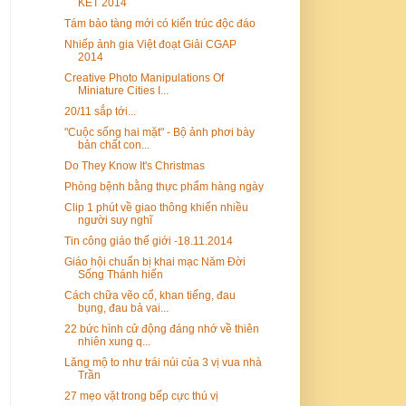
KẾT 2014
Tám bảo tàng mới có kiến trúc độc đáo
Nhiếp ảnh gia Việt đoạt Giải CGAP
2014
Creative Photo Manipulations Of
Miniature Cities I...
20/11 sắp tới...
"Cuộc sống hai mặt" - Bộ ảnh phơi bày
bản chất con...
Do They Know It's Christmas
Phòng bệnh bằng thực phẩm hàng ngày
Clip 1 phút về giao thông khiến nhiều
người suy nghĩ
Tin công giáo thế giới -18.11.2014
Giáo hội chuẩn bị khai mạc Năm Đời
Sống Thánh hiến
Cách chữa vẽo cổ, khan tiếng, đau
bụng, đau bả vai...
22 bức hình cử động đáng nhớ về thiên
nhiên xung q...
Lăng mộ to như trái núi của 3 vị vua nhà
Trần
27 mẹo vặt trong bếp cực thú vị