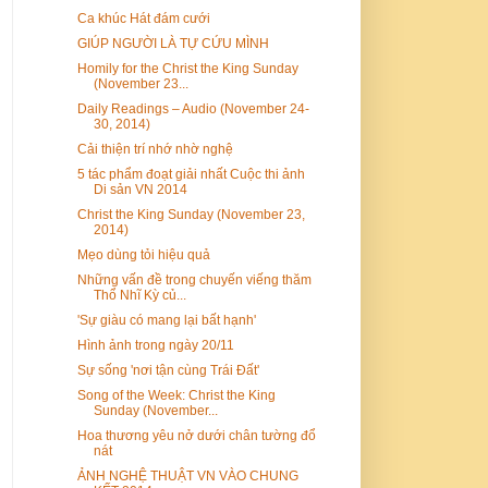
Ca khúc Hát đám cưới
GIÚP NGƯỜI LÀ TỰ CỨU MÌNH
Homily for the Christ the King Sunday
(November 23...
Daily Readings – Audio (November 24-
30, 2014)
Cải thiện trí nhớ nhờ nghệ
5 tác phẩm đoạt giải nhất Cuộc thi ảnh
Di sản VN 2014
Christ the King Sunday (November 23,
2014)
Mẹo dùng tỏi hiệu quả
Những vấn đề trong chuyến viếng thăm
Thổ Nhĩ Kỳ củ...
'Sự giàu có mang lại bất hạnh'
Hình ảnh trong ngày 20/11
Sự sống 'nơi tận cùng Trái Đất'
Song of the Week: Christ the King
Sunday (November...
Hoa thương yêu nở dưới chân tường đổ
nát
ẢNH NGHỆ THUẬT VN VÀO CHUNG