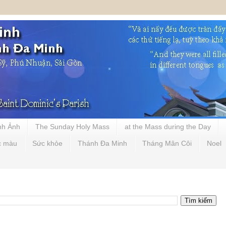
nh Ảnh
The Sunday Holy Mass
at the Mass during the Day
c màu
Sức khỏe
Thánh Đa Minh
Tháng Mân Côi
Noel