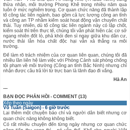
thừa nhận, môi trường Phong Khê trong nhiều năm qua
luôn ở mức nghiêm trọng. Cơ quan chức năng đã thành lập
tổ công tác liên ngành, bao gồm cả lực lượng công an tỉnh
và công an TP nhằm kiểm soát hoạt động vận chuyển chất
thải. Tuy nhiên, dù tổ công tác liên ngành này có lập chốt,
kiểm soát thì trên thực tế, chúng tôi vẫn phát hiện các cơ sở
ngang nhiên đốt lò, phả khói đen sì ngay giữa khu dân cư,
nước thải lẫn hóa chất độc hại vẫn xả thẳng ra môi
trường.
Để làm rõ trách nhiệm của cơ quan liên quan, chúng tôi đã
nhiều lần liên hệ làm việc với Phòng Cảnh sát phòng chống
tội phạm về môi trường (Công an tỉnh Bắc Ninh) nhưng chỉ
nhận được câu trả lời từ trực ban là lãnh đạo đi vắng.
Hà An
---
BẠN ĐỌC PHẢN HỒI - COMMENT (13)
Xếp theo ngày
Võ Tuấn (Saigon)
- 6 giờ trước
Lại thêm một chuyện báo chí và người dân biết nhưng cơ
quan chức năng không không biết.
Có rất nhiều chuyện đến từng ngày nhưng cơ quan chức