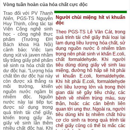
Vòng tuần hoàn của hóa chất cực độc
Trao đổi với PV
Thanh
Người chùi miệng hít vi khuẩn
Niên
, PGS-TS Nguyễn
độc
Huy Thịnh, công tác tại
Viện Công nghệ sinh
Theo PGS-TS Lê Văn Cát, trong
học - công nghệ thực
quá trình tái chế giấy thải loại lại
phẩm (Trường ĐH
lạm dụng liều lượng hóa chất, sử
Bách khoa Hà Nội)
dụng nguồn nước ô nhiễm trầm
cảnh báo: Việc lạm
trọng nên phát sinh vi khẩn E.coli,
dụng xút và javen nhằm
chất formaldehyde. Khi người
tẩy trắng giấy phế phẩm
tiêu dùng dùng giấy vệ sinh lau
sẽ sinh ra hóa chất tồn
miệng, đường hô hấp sẽ hít phải
dư độc hại. “Lượng hóa
chất tồn dư độc hại này
vi khuẩn E.coli, formaldehyde.
còn được xả thẳng ra
Khi hít phải E.coli, formaldehyde
môi trường, khiến
với liều lượng lớn và trong thời
nguồn nước ngầm bị
gian dài sẽ gây tiêu chảy, các
nhiễm độc. Nguồn
bệnh về nhiễm trùng máu, suy
nước này lại tiếp tục
thận, hoặc các căn bệnh liên
được sử dụng trong
quan tới ung thư. Ngoài ra, người
quá trình tái chế giấy,
tiêu dùng khi bị nhiễm chất hữu
khiến trong giấy ăn,
cơ clo sinh ra trong quá trình tái
giấy vệ sinh lẫn thêm
chế giấy cũng có thể bị mắc các
nhiều chất độc hại. Khi