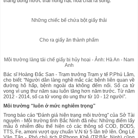
thẳng dòng nước thải nồng nặc hóa chất ra sông.
Những chiếc bể chứa bột giấy thải
Cho ra giấy ăn thành phẩm
Môi trường làng tái chế giấy bị hủy hoại - Ảnh: Hà An - Nam
Anh
Bác sĩ Hoàng Đắc San - Trạm trưởng Trạm y tế P.Phú Lâm,
cho biết: “Người dân làng nghề mắc các bệnh liên quan về
đường hô hấp, bệnh ngoài da không đếm nổi. Số ca tử
vong vì ung thư năm sau luôn tăng hơn năm trước. Từ năm
2012 - 2014, số ca tử vong do ung thư từ 10 - 12 người”.
Môi trường “luôn ở mức nghiêm trọng”
Trong báo cáo “Đánh giá hiện trạng môi trường” của Sở Tài
nguyên - Môi trường tỉnh Bắc Ninh đã nêu: Những điểm lấy
mẫu ô nhiễm đều thể hiện có các thông số COD, BOD5,
TTS, Fe, amoni vượt quy chuẩn V.N từ 5 lần trở lên. Ông Lê
Văn Tấn - Phó chủ tịch P.Phong Khê (TP.Bắc Ninh) cũng