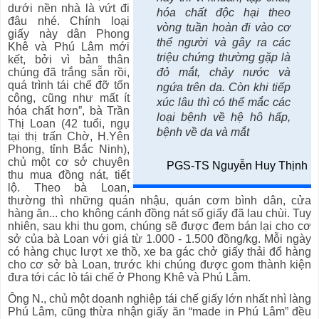
dưới nền nhà là vứt đi
hóa chất độc hại theo
đâu nhé. Chính loại
vòng tuần hoàn đi vào cơ
giấy này dân Phong
thể người và gây ra các
Khê và Phú Lâm mới
triệu chứng thường gặp là
kết, bởi vì bản thân
chúng đã trắng sẵn rồi,
đỏ mắt, chảy nước và
quá trình tái chế đỡ tốn
ngứa trên da. Còn khi tiếp
công, cũng như mất ít
xúc lâu thì có thể mắc các
hóa chất hơn”, bà Trần
loại bệnh về hệ hô hấp,
Thị Loan (42 tuổi, ngụ
bệnh về da và mắt
tại thị trấn Chờ, H.Yên
Phong, tỉnh Bắc Ninh),
chủ một cơ sở chuyên
PGS-TS Nguyễn Huy Thịnh
thu mua đồng nát, tiết
lộ. Theo bà Loan,
thường thì những quán nhậu, quán cơm bình dân, cửa
hàng ăn... cho không cánh đồng nát số giấy đã lau chùi. Tuy
nhiên, sau khi thu gom, chúng sẽ được đem bán lại cho cơ
sở của bà Loan với giá từ 1.000 - 1.500 đồng/kg. Mỗi ngày
có hàng chục lượt xe thồ, xe ba gác chở giấy thải đổ hàng
cho cơ sở bà Loan, trước khi chúng được gom thành kiện
đưa tới các lò tái chế ở Phong Khê và Phú Lâm.
Ông N., chủ một doanh nghiệp tái chế giấy lớn nhất nhì làng
Phú Lâm, cũng thừa nhận giấy ăn “made in Phú Lâm” đều