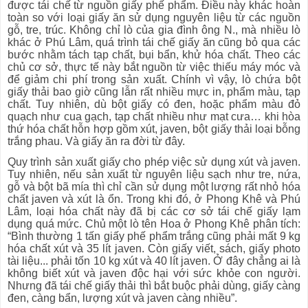
được tái chế từ nguồn giấy phế phẩm. Điều này khác hoàn
toàn so với loại giấy ăn sử dụng nguyên liệu từ các nguồn
gỗ, tre, trúc. Không chỉ lò của gia đình ông N., mà nhiều lò
khác ở Phú Lâm, quá trình tái chế giấy ăn cũng bỏ qua các
bước nhằm tách tạp chất, bụi bẩn, khử hóa chất. Theo các
chủ cơ sở, thực tế này bắt nguồn từ việc thiếu máy móc và
để giảm chi phí trong sản xuất. Chính vì vậy, lò chứa bột
giấy thải bao giờ cũng lẫn rất nhiều mực in, phẩm màu, tạp
chất. Tuy nhiên, dù bột giấy có đen, hoặc phẩm màu đỏ
quạch như cua gạch, tạp chất nhiều như mạt cưa… khi hòa
thứ hóa chất hỗn hợp gồm xút, javen, bột giấy thải loại bỗng
trắng phau. Và giấy ăn ra đời từ đây.
Quy trình sản xuất giấy cho phép việc sử dụng xút và javen.
Tuy nhiên, nếu sản xuất từ nguyên liệu sạch như tre, nứa,
gỗ và bột bã mía thì chỉ cần sử dụng một lượng rất nhỏ hóa
chất javen và xút là ổn. Trong khi đó, ở Phong Khê và Phú
Lâm, loại hóa chất này đã bị các cơ sở tái chế giấy lạm
dụng quá mức. Chủ một lò tên Hoa ở Phong Khê phân tích:
“Bình thường 1 tấn giấy phế phẩm trắng cũng phải mất 9 kg
hóa chất xút và 35 lít javen. Còn giấy viết, sách, giấy photo
tài liệu... phải tốn 10 kg xút và 40 lít javen. Ở đây chẳng ai là
không biết xút và javen độc hại với sức khỏe con người.
Nhưng đã tái chế giấy thải thì bắt buộc phải dùng, giấy càng
đen, càng bẩn, lượng xút và javen càng nhiều”.