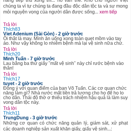
năng tiếp thu xong thì... nó vẫn thế. Khổ cho người Việt
chúng ta vì tự chúng ta đang đầu độc dân tộc ta và sự mong
mỏi nguyện vọng của người dân được sống
...
xem tiếp
Trả lời
Thích
83
Viet Adenium (Sài Gòn)
- 2 giờ trước
Ôi thật là may. Mình ăn uống xong toàn quẹt mồm vào tay
áo. Như vậy không lo nhiễm bệnh mà lại vệ sinh nữa chứ.
Trả lời
Thích
20
Minh Tuấn
- 7 giờ trước
Lau bằng ba thứ giấy "mất vệ sinh" này chỉ rước bệnh vào
thân!
Trả lời
Thích
17
tuyet
- 2 giờ trước
Đồng ý với quan điểm của bạn Võ Tuấn. Các cơ quan chức
năng làm gì? Nhà nước mất tiền trả lương cho họ để họ lo
cho dân. Thái độ thờ ơ thiếu trách nhiệm hậu quả là làm suy
vong dân tộc này.
Trả lời
Thích
11
TrungDung
- 3 giờ trước
Những cơ quan có chức năng quản lý, giám sát, xử phạt
các doanh nghiệp sản xuất khăn giấy, giấy vệ sinh...: