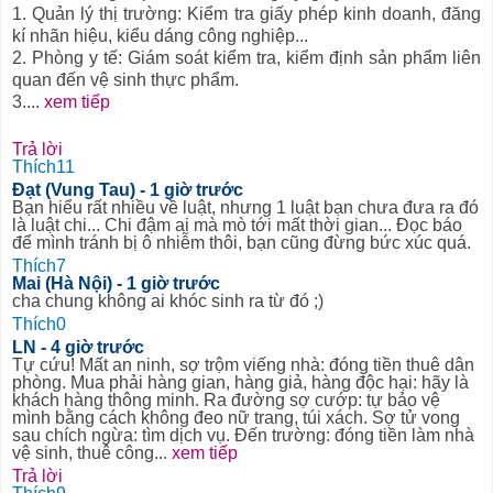
1. Quản lý thị trường: Kiểm tra giấy phép kinh doanh, đăng
kí nhãn hiệu, kiểu dáng công nghiệp...
2. Phòng y tế: Giám soát kiểm tra, kiểm định sản phẩm liên
quan đến vệ sinh thực phẩm.
3.
...
xem tiếp
Trả lời
Thích
11
Đạt (Vung Tau)
- 1 giờ trước
Bạn hiểu rất nhiều về luật, nhưng 1 luật bạn chưa đưa ra đó
là luật chi... Chi đậm ai mà mò tới mất thời gian... Đọc báo
để mình tránh bị ô nhiễm thôi, bạn cũng đừng bức xúc quá.
Thích
7
Mai (Hà Nội)
- 1 giờ trước
cha chung không ai khóc sinh ra từ đó ;)
Thích
0
LN
- 4 giờ trước
Tự cứu! Mất an ninh, sợ trộm viếng nhà: đóng tiền thuê dân
phòng. Mua phải hàng gian, hàng giả, hàng độc hại: hãy là
khách hàng thông minh. Ra đường sợ cướp: tự bảo vệ
mình bằng cách không đeo nữ trang, túi xách. Sợ tử vong
sau chích ngừa: tìm dịch vụ. Đến trường: đóng tiền làm nhà
vệ sinh, thuê công...
xem tiếp
Trả lời