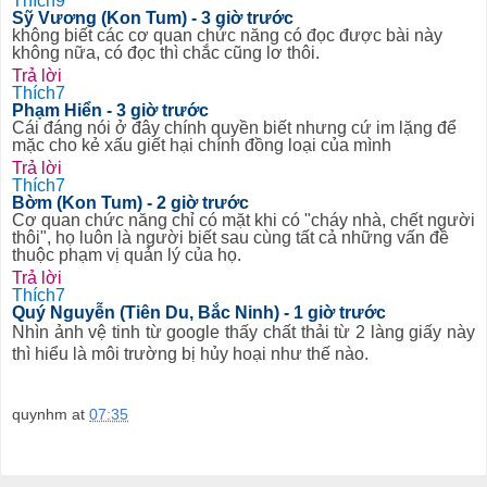
Thích
9
Sỹ Vương (Kon Tum)
- 3 giờ trước
không biết các cơ quan chức năng có đọc được bài này
không nữa, có đọc thì chắc cũng lơ thôi.
Trả lời
Thích
7
Phạm Hiển
- 3 giờ trước
Cái đáng nói ở đây chính quyền biết nhưng cứ im lặng để
mặc cho kẻ xấu giết hại chính đồng loại của mình
Trả lời
Thích
7
Bờm (Kon Tum)
- 2 giờ trước
Cơ quan chức năng chỉ có mặt khi có "cháy nhà, chết người
thôi", họ luôn là người biết sau cùng tất cả những vấn đề
thuộc phạm vị quản lý của họ.
Trả lời
Thích
7
Quý Nguyễn (Tiên Du, Bắc Ninh)
- 1 giờ trước
Nhìn ảnh vệ tinh từ google thấy chất thải từ 2 làng giấy này
thì hiểu là môi trường bị hủy hoại như thế nào.
quynhm
at
07:35