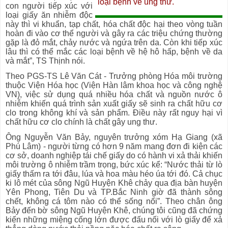
loại bệnh về ung thư.
con người tiếp xúc với
loại giấy ăn nhiễm độc
này thì vi khuẩn, tạp chất, hóa chất độc hại theo vòng tuần
hoàn đi vào cơ thể người và gây ra các triệu chứng thường
gặp là đỏ mắt, chảy nước và ngứa trên da. Còn khi tiếp xúc
lâu thì có thể mắc các loại bệnh về hệ hô hấp, bệnh về da
và mắt”, TS Thịnh nói.
Theo PGS-TS Lê Văn Cát - Trưởng phòng Hóa môi trường
thuộc Viện Hóa học (Viện Hàn lâm khoa học và công nghệ
VN), việc sử dụng quá nhiều hóa chất và nguồn nước ô
nhiễm khiến quá trình sản xuất giấy sẽ sinh ra chất hữu cơ
clo trong không khí và sản phẩm. Điều này rất nguy hại vì
chất hữu cơ clo chính là chất gây ung thư.
Ông Nguyễn Văn Bảy, nguyên trưởng xóm Hạ Giang (xã
Phú Lâm) - người từng có hơn 9 năm mang đơn đi kiện các
cơ sở, doanh nghiệp tái chế giấy do có hành vi xả thải khiến
môi trường ô nhiễm trầm trọng, bức xúc kể: “Nước thải từ lò
giấy thấm ra tới đâu, lúa và hoa màu héo úa tới đó. Cả chục
ki lô mét của sông Ngũ Huyện Khê chảy qua địa bàn huyện
Yên Phong, Tiên Du và TP.Bắc Ninh giờ đã thành sông
chết, không cá tôm nào có thể sống nổi”. Theo chân ông
Bảy đến bờ sông Ngũ Huyện Khê, chúng tôi cũng đã chứng
kiến những miệng cống lớn được đấu nối với lò giấy để xả