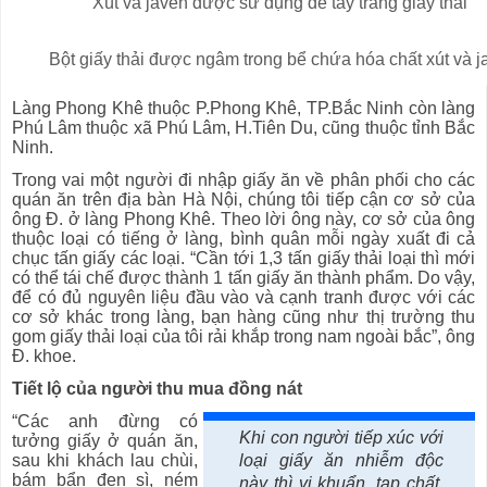
Xút và javen được sử dụng để tẩy trắng giấy thải
Bột giấy thải được ngâm trong bể chứa hóa chất xút và j
Làng Phong Khê thuộc P.Phong Khê, TP.Bắc Ninh còn làng
Phú Lâm thuộc xã Phú Lâm, H.Tiên Du, cũng thuộc tỉnh Bắc
Ninh.
Trong vai một người đi nhập giấy ăn về phân phối cho các
quán ăn trên địa bàn Hà Nội, chúng tôi tiếp cận cơ sở của
ông Đ. ở làng Phong Khê. Theo lời ông này, cơ sở của ông
thuộc loại có tiếng ở làng, bình quân mỗi ngày xuất đi cả
chục tấn giấy các loại. “Cần tới 1,3 tấn giấy thải loại thì mới
có thể tái chế được thành 1 tấn giấy ăn thành phẩm. Do vậy,
để có đủ nguyên liệu đầu vào và cạnh tranh được với các
cơ sở khác trong làng, bạn hàng cũng như thị trường thu
gom giấy thải loại của tôi rải khắp trong nam ngoài bắc”, ông
Đ. khoe.
Tiết lộ của người thu mua đồng nát
“Các anh đừng có
Khi con người tiếp xúc với
tưởng giấy ở quán ăn,
sau khi khách lau chùi,
loại giấy ăn nhiễm độc
bám bẩn đen sì, ném
này thì vi khuẩn, tạp chất,