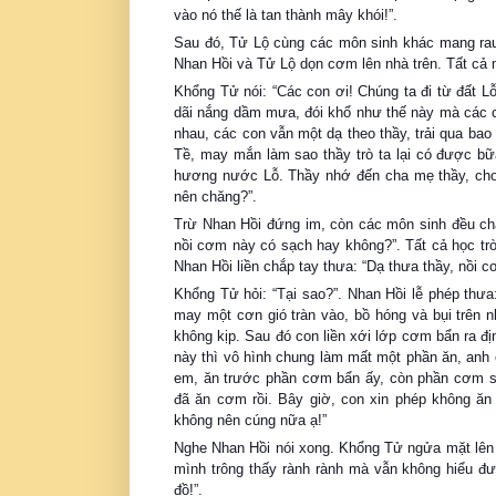
vào nó thế là tan thành mây khói!”.
Sau đó, Tử Lộ cùng các môn sinh khác mang rau 
Nhan Hồi và Tử Lộ dọn cơm lên nhà trên. Tất cả
Khổng Tử nói: “Các con ơi! Chúng ta đi từ đất L
dãi nắng dầm mưa, đói khổ như thế này mà các 
nhau, các con vẫn một dạ theo thầy, trải qua ba
Tề, may mắn làm sao thầy trò ta lại có được b
hương nước Lỗ. Thầy nhớ đến cha mẹ thầy, cho
nên chăng?”.
Trừ Nhan Hồi đứng im, còn các môn sinh đều chắp
nồi cơm này có sạch hay không?”. Tất cả học tr
Nhan Hồi liền chắp tay thưa: “Dạ thưa thầy, nồi
Khổng Tử hỏi: “Tại sao?”. Nhan Hồi lễ phép th
may một cơn gió tràn vào, bồ hóng và bụi trên 
không kịp. Sau đó con liền xới lớp cơm bẩn ra đị
này thì vô hình chung làm mất một phần ăn, anh e
em, ăn trước phần cơm bẩn ấy, còn phần cơm sạ
đã ăn cơm rồi. Bây giờ, con xin phép không ăn
không nên cúng nữa ạ!”
Nghe Nhan Hồi nói xong. Khổng Tử ngửa mặt lên t
mình trông thấy rành rành mà vẫn không hiểu đư
đồ!”.