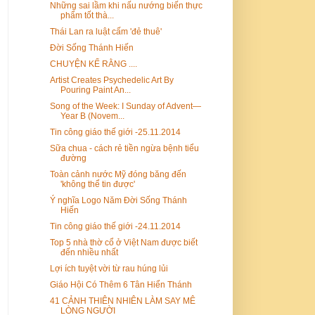
Những sai lầm khi nấu nướng biến thực
phẩm tốt thà...
Thái Lan ra luật cấm 'đẻ thuê'
Đời Sống Thánh Hiến
CHUYỆN KỂ RẰNG ....
Artist Creates Psychedelic Art By
Pouring Paint An...
Song of the Week: I Sunday of Advent—
Year B (Novem...
Tin công giáo thế giới -25.11.2014
Sữa chua - cách rẻ tiền ngừa bệnh tiểu
đường
Toàn cảnh nước Mỹ đóng băng đến
'không thể tin được'
Ý nghĩa Logo Năm Đời Sống Thánh
Hiến
Tin công giáo thế giới -24.11.2014
Top 5 nhà thờ cổ ở Việt Nam được biết
đến nhiều nhất
Lợi ích tuyệt vời từ rau húng lủi
Giáo Hội Có Thêm 6 Tân Hiển Thánh
41 CẢNH THIÊN NHIÊN LÀM SAY MÊ
LÒNG NGƯỜI