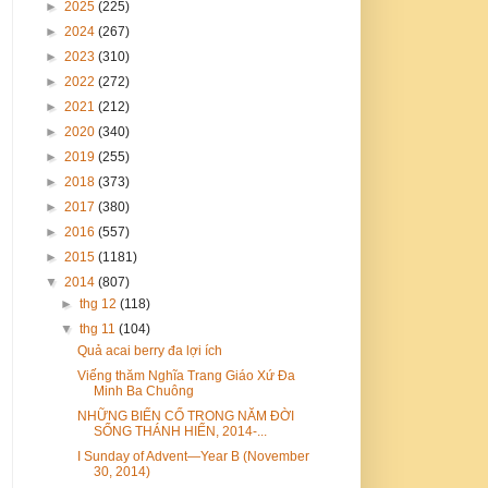
►
2025
(225)
►
2024
(267)
►
2023
(310)
►
2022
(272)
►
2021
(212)
►
2020
(340)
►
2019
(255)
►
2018
(373)
►
2017
(380)
►
2016
(557)
►
2015
(1181)
▼
2014
(807)
►
thg 12
(118)
▼
thg 11
(104)
Quả acai berry đa lợi ích
Viếng thăm Nghĩa Trang Giáo Xứ Đa
Minh Ba Chuông
NHỮNG BIẾN CỐ TRONG NĂM ĐỜI
SỐNG THÁNH HIẾN, 2014-...
I Sunday of Advent—Year B (November
30, 2014)