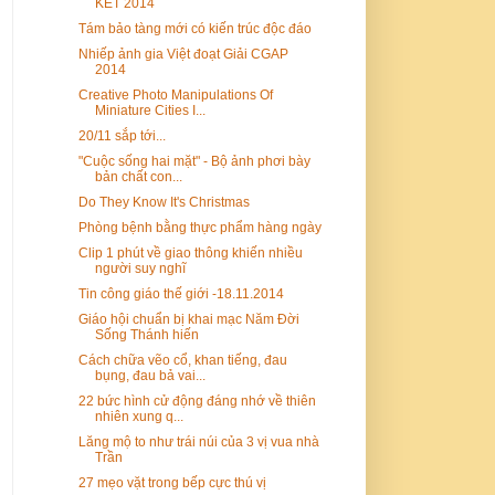
KẾT 2014
Tám bảo tàng mới có kiến trúc độc đáo
Nhiếp ảnh gia Việt đoạt Giải CGAP
2014
Creative Photo Manipulations Of
Miniature Cities I...
20/11 sắp tới...
"Cuộc sống hai mặt" - Bộ ảnh phơi bày
bản chất con...
Do They Know It's Christmas
Phòng bệnh bằng thực phẩm hàng ngày
Clip 1 phút về giao thông khiến nhiều
người suy nghĩ
Tin công giáo thế giới -18.11.2014
Giáo hội chuẩn bị khai mạc Năm Đời
Sống Thánh hiến
Cách chữa vẽo cổ, khan tiếng, đau
bụng, đau bả vai...
22 bức hình cử động đáng nhớ về thiên
nhiên xung q...
Lăng mộ to như trái núi của 3 vị vua nhà
Trần
27 mẹo vặt trong bếp cực thú vị