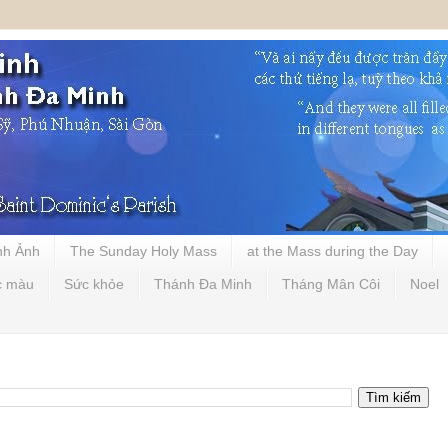
nh Ảnh
The Sunday Holy Mass
at the Mass during the Day
c màu
Sức khỏe
Thánh Đa Minh
Tháng Mân Côi
Noel