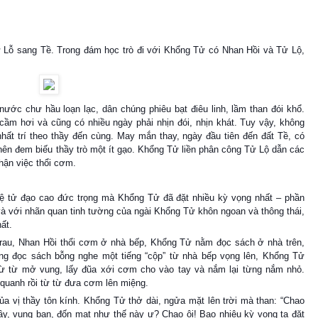
từ Lỗ sang Tề. Trong đám học trò đi với Khổng Tử có Nhan Hồi và Tử Lộ,
nước chư hầu loạn lạc, dân chúng phiêu bạt điêu linh, lầm than đói khổ.
ầm hơi và cũng có nhiều ngày phải nhịn đói, nhịn khát. Tuy vậy, không
nhất trí theo thầy đến cùng. May mắn thay, ngày đầu tiên đến đất Tề, có
ên đem biếu thầy trò một ít gạo. Khổng Tử liền phân công Tử Lộ dẫn các
hận việc thổi cơm.
đệ tử đạo cao đức trọng mà Khổng Tử đã đặt nhiều kỳ vọng nhất – phần
và với nhãn quan tinh tường của ngài Khổng Tử khôn ngoan và thông thái,
ất.
rau, Nhan Hồi thổi cơm ở nhà bếp, Khổng Tử nằm đọc sách ở nhà trên,
ang đọc sách bỗng nghe một tiếng “cộp” từ nhà bếp vọng lên, Khổng Tử
từ từ mở vung, lấy đũa xới cơm cho vào tay và nắm lại từng nắm nhỏ.
 quanh rồi từ từ đưa cơm lên miệng.
a vị thầy tôn kính. Khổng Tử thở dài, ngửa mặt lên trời mà than: “Chao
thầy, vụng bạn, đốn mạt như thế này ư? Chao ôi! Bao nhiêu kỳ vọng ta đặt