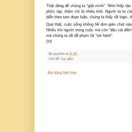
Thật đáng để chúng ta “giật mình”. Nhìn thấy tậ
phức tạp, thậm chí là nhiêu khê. Người ta ta c
diễn theo tam đoạn luận, chúng ta thấy rất logic, 
Quả thật, cuộc sống không hề đơn giản chút nào!
Nhiều khi người trong cuộc mà còn “đâu cái điền”
mà chúng ta rất dễ phạm tội “nói hành”.
(st)
By
quynhm
at
11:30
Chủ đề:
Suy gẫm
Bài đăng Mới hơn