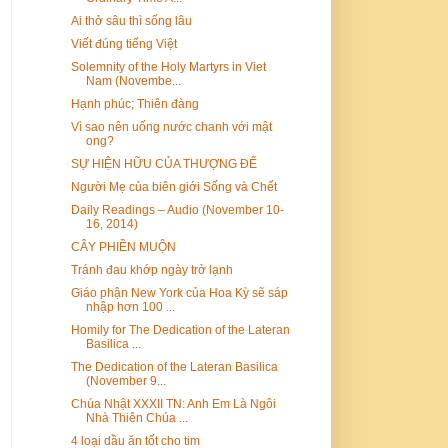
Ai thở sâu thì sống lâu
Viết đúng tiếng Việt
Solemnity of the Holy Martyrs in Viet
Nam (Novembe...
Hạnh phúc; Thiên đàng
Vì sao nên uống nước chanh với mật
ong?
SỰ HIỆN HỮU CỦA THƯỢNG ĐẾ
Người Mẹ của biên giới Sống và Chết
Daily Readings – Audio (November 10-
16, 2014)
CÂY PHIỀN MUỘN
Tránh đau khớp ngày trở lạnh
Giáo phận New York của Hoa Kỳ sẽ sáp
nhập hơn 100 ...
Homily for The Dedication of the Lateran
Basilica ...
The Dedication of the Lateran Basilica
(November 9...
Chúa Nhật XXXII TN: Anh Em Là Ngôi
Nhà Thiên Chúa ...
4 loại dầu ăn tốt cho tim