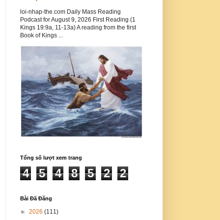
loi-nhap-the.com Daily Mass Reading
Podcast for August 9, 2026 First Reading (1
Kings 19:9a, 11-13a) A reading from the first
Book of Kings ...
Tổng số lượt xem trang
4
5
4
8
5
2
2
Bài Đã Đăng
►
2026
(111)