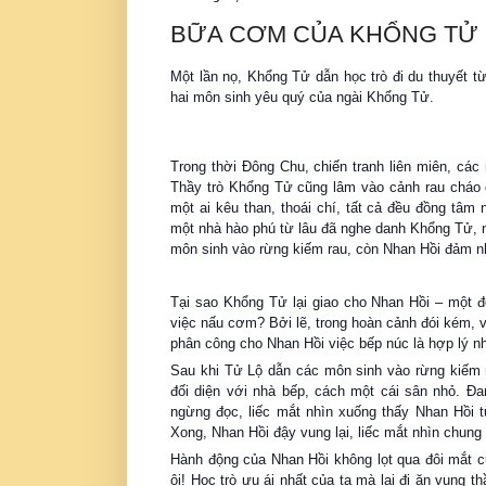
BỮA CƠM CỦA KHỔNG TỬ
Một lần nọ, Khổng Tử dẫn học trò đi du thuyết 
hai môn sinh yêu quý của ngài Khổng Tử.
Trong thời Đông Chu, chiến tranh liên miên, các 
Thầy trò Khổng Tử cũng lâm vào cảnh rau cháo c
một ai kêu than, thoái chí, tất cả đều đồng tâm 
một nhà hào phú từ lâu đã nghe danh Khổng Tử, n
môn sinh vào rừng kiếm rau, còn Nhan Hồi đảm n
Tại sao Khổng Tử lại giao cho Nhan Hồi – một 
việc nấu cơm? Bởi lẽ, trong hoàn cảnh đói kém, 
phân công cho Nhan Hồi việc bếp núc là hợp lý nh
Sau khi Tử Lộ dẫn các môn sinh vào rừng kiếm 
đối diện với nhà bếp, cách một cái sân nhỏ. Đ
ngừng đọc, liếc mắt nhìn xuống thấy Nhan Hồi 
Xong, Nhan Hồi đậy vung lại, liếc mắt nhìn chung
Hành động của Nhan Hồi không lọt qua đôi mắt củ
ôi! Học trò ưu ái nhất của ta mà lại đi ăn vụng 