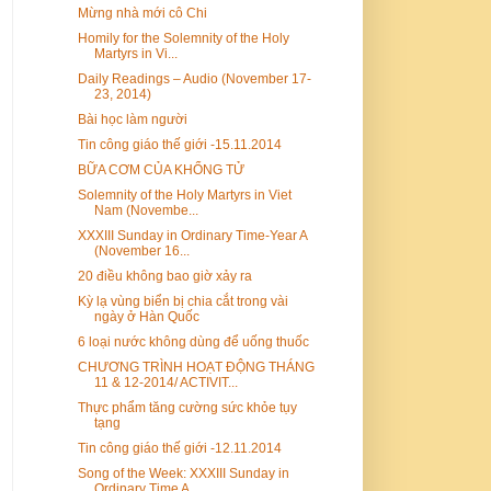
Mừng nhà mới cô Chi
Homily for the Solemnity of the Holy
Martyrs in Vi...
Daily Readings – Audio (November 17-
23, 2014)
Bài học làm người
Tin công giáo thế giới -15.11.2014
BỮA CƠM CỦA KHỔNG TỬ
Solemnity of the Holy Martyrs in Viet
Nam (Novembe...
XXXIII Sunday in Ordinary Time-Year A
(November 16...
20 điều không bao giờ xảy ra
Kỳ lạ vùng biển bị chia cắt trong vài
ngày ở Hàn Quốc
6 loại nước không dùng để uống thuốc
CHƯƠNG TRÌNH HOẠT ĐỘNG THÁNG
11 & 12-2014/ ACTIVIT...
Thực phẩm tăng cường sức khỏe tụy
tạng
Tin công giáo thế giới -12.11.2014
Song of the Week: XXXIII Sunday in
Ordinary Time A...