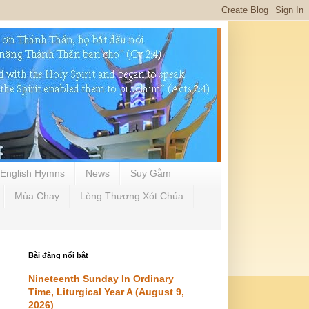
English Hymns
News
Suy Gẫm
Mùa Chay
Lòng Thương Xót Chúa
Bài đăng nổi bật
Nineteenth Sunday In Ordinary
Time, Liturgical Year A (August 9,
2026)