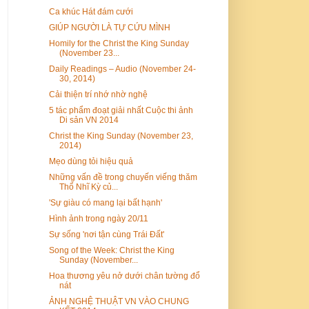
Ca khúc Hát đám cưới
GIÚP NGƯỜI LÀ TỰ CỨU MÌNH
Homily for the Christ the King Sunday
(November 23...
Daily Readings – Audio (November 24-
30, 2014)
Cải thiện trí nhớ nhờ nghệ
5 tác phẩm đoạt giải nhất Cuộc thi ảnh
Di sản VN 2014
Christ the King Sunday (November 23,
2014)
Mẹo dùng tỏi hiệu quả
Những vấn đề trong chuyến viếng thăm
Thổ Nhĩ Kỳ củ...
'Sự giàu có mang lại bất hạnh'
Hình ảnh trong ngày 20/11
Sự sống 'nơi tận cùng Trái Đất'
Song of the Week: Christ the King
Sunday (November...
Hoa thương yêu nở dưới chân tường đổ
nát
ẢNH NGHỆ THUẬT VN VÀO CHUNG