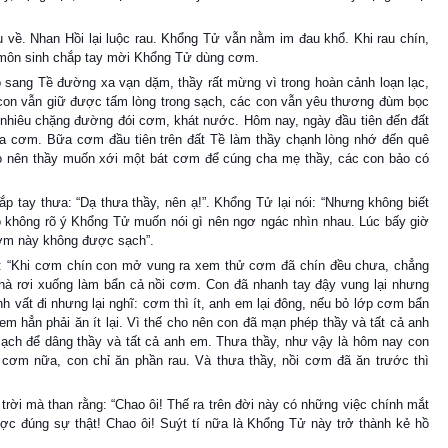
về. Nhan Hồi lại luộc rau. Khổng Tử vẫn nằm im đau khổ. Khi rau chín,
 môn sinh chắp tay mời Khổng Tử dùng cơm.
ỗ sang Tề đường xa vạn dặm, thầy rất mừng vì trong hoàn cảnh loạn lạc,
con vẫn giữ được tấm lòng trong sạch, các con vẫn yêu thương đùm bọc
o nhiêu chặng đường đói cơm, khát nước. Hôm nay, ngày đầu tiên đến đất
ữa cơm. Bữa cơm đầu tiên trên đất Tề làm thầy chạnh lòng nhớ đến quê
 nên thầy muốn xới một bát cơm để cúng cha mẹ thầy, các con bảo có
 tay thưa: “Dạ thưa thầy, nên ạ!”. Khổng Tử lại nói: “Nhưng không biết
ò không rõ ý Khổng Tử muốn nói gì nên ngơ ngác nhìn nhau. Lúc bấy giờ
 cơm này không được sạch”.
ưa: “Khi cơm chín con mở vung ra xem thử cơm đã chín đều chưa, chẳng
nhà rơi xuống làm bẩn cả nồi cơm. Con đã nhanh tay đậy vung lại nhưng
nh vất đi nhưng lại nghĩ: cơm thì ít, anh em lại đông, nếu bỏ lớp cơm bẩn
m hẳn phải ăn ít lại. Vì thế cho nên con đã mạn phép thầy và tất cả anh
ch để dâng thầy và tất cả anh em. Thưa thầy, như vậy là hôm nay con
 cơm nữa, con chỉ ăn phần rau. Và thưa thầy, nồi cơm đã ăn trước thì
rời mà than rằng: “Chao ôi! Thế ra trên đời này có những việc chính mắt
ợc đúng sự thật! Chao ôi! Suýt tí nữa là Khổng Tử này trở thành kẻ hồ