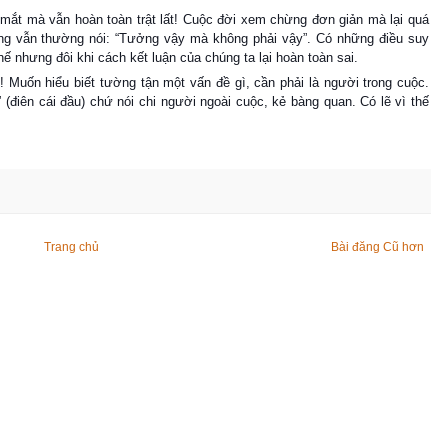
n mắt mà vẫn hoàn toàn trật lất! Cuộc đời xem chừng đơn giản mà lại quá
ũng vẫn thường nói: “Tưởng vậy mà không phải vậy”. Có những điều suy
thế nhưng đôi khi cách kết luận của chúng ta lại hoàn toàn sai.
 Muốn hiểu biết tường tận một vấn đề gì, cần phải là người trong cuộc.
 (
điên cái đầu
) chứ nói chi người ngoài cuộc, kẻ bàng quan. Có lẽ vì thế
Trang chủ
Bài đăng Cũ hơn