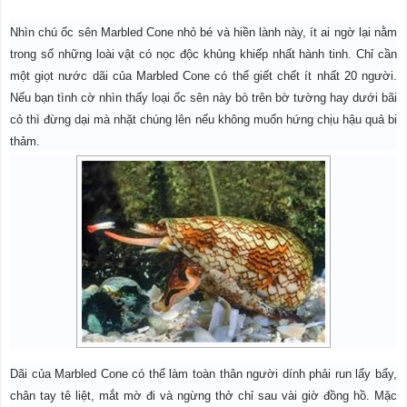
Nhìn chú ốc sên Marbled Cone nhỏ bé và hiền lành này, ít ai ngờ lại nằm
trong số những loài vật có nọc độc khủng khiếp nhất hành tinh. Chỉ cần
một giọt nước dãi của Marbled Cone có thể giết chết ít nhất 20 người.
Nếu bạn tình cờ nhìn thấy loại ốc sên này bò trên bờ tường hay dưới bãi
cỏ thì đừng dại mà nhặt chúng lên nếu không muốn hứng chịu hậu quả bi
thảm.
Dãi của Marbled Cone có thể làm toàn thân người dính phải run lẩy bẩy,
chân tay tê liệt, mắt mờ đi và ngừng thở chỉ sau vài giờ đồng hồ. Mặc