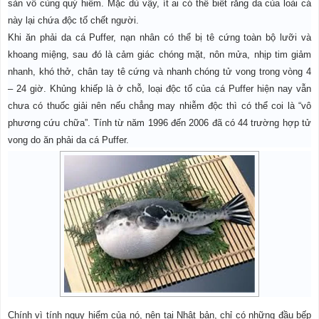
sản vô cùng quý hiếm. Mặc dù vậy, ít ai có thể biết rằng da của loài cá
này lại chứa độc tố chết người.
Khi ăn phải da cá Puffer, nạn nhân có thể bị tê cứng toàn bộ lưỡi và
khoang miệng, sau đó là cảm giác chóng mặt, nôn mửa, nhịp tim giảm
nhanh, khó thở, chân tay tê cứng và nhanh chóng tử vong trong vòng 4
– 24 giờ. Khủng khiếp là ở chỗ, loại độc tố của cá Puffer hiện nay vẫn
chưa có thuốc giải nên nếu chẳng may nhiễm độc thì có thể coi là “vô
phương cứu chữa”. Tính từ năm 1996 đến 2006 đã có 44 trường hợp tử
vong do ăn phải da cá Puffer.
Chính vì tính nguy hiểm của nó, nên tại Nhật bản, chỉ có những đầu bếp