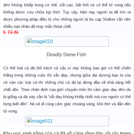
đớn khủng khiếp trong cơ thể, sốt cao, bất tỉnh và có thể tử vong nếu
không được cứu chữa kịp thời. Tuy vậy, hiện nay người ta đã tìm ra
được phương pháp điều trị cho những người bị bọ cạp Stalker cắn nên
nhiều nạn nhân đã may mắn thóat chết.
6. Cá đá
Deadly Stone Fish
Có thể loài cá đá thô kệch và xấu xí này không bao giờ có thể chiến
thắng trong những cuộc thi sắc đẹp, nhưng giữa đại dương bao la của
vô vàn các loài cá thì những chú cá đá lại đứng đầu về khả năng tiết
chất độc. Theo nhận định của giới chuyên môn thì cảm giác đau đớn do
bị giống cá đá này cắn là “nỗi đau khủng khiếp nhất mà con người có thể
từng biết đến”. Nó sẽ đi cùng cảm giác choáng váng, khó thở và dẫn đến
tử vong.
Khu vực sinh sống của cá đá vô cùng rộng lớn, rải rác trong