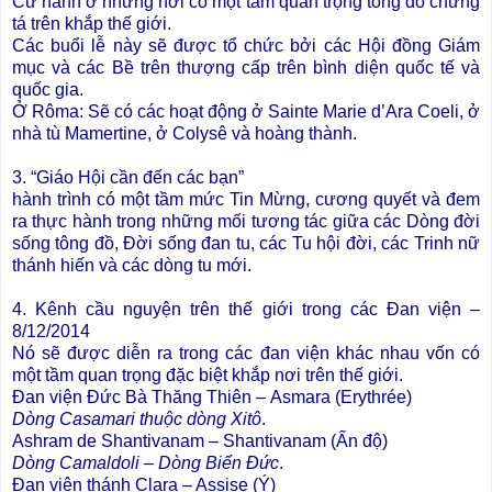
Cử hành ở những nơi có một tầm quan trọng tông đồ chứng
tá trên khắp thế giới.
Các buổi lễ này sẽ được tổ chức bởi các Hội đồng Giám
mục và các Bề trên thượng cấp trên bình diện quốc tế và
quốc gia.
Ở Rôma: Sẽ có các hoạt động ở Sainte Marie d’Ara Coeli, ở
nhà tù Mamertine, ở Colysê và hoàng thành.
3. “Giáo Hội cần đến các bạn”
hành trình có một tầm mức Tin Mừng, cương quyết và đem
ra thực hành trong những mối tương tác giữa các Dòng đời
sống tông đồ, Đời sống đan tu, các Tu hội đời, các Trinh nữ
thánh hiến và các dòng tu mới.
4. Kênh cầu nguyện trên thế giới trong các Đan viện –
8/12/2014
Nó sẽ được diễn ra trong các đan viện khác nhau vốn có
một tầm quan trọng đặc biệt khắp nơi trên thế giới.
Đan viện Đức Bà Thăng Thiên – Asmara (Erythrée)
Dòng Casamari thuộc dòng Xitô
.
Ashram de Shantivanam – Shantivanam (Ấn độ)
Dòng Camaldoli – Dòng Biển Đức
.
Đan viện thánh Clara – Assise (Ý)