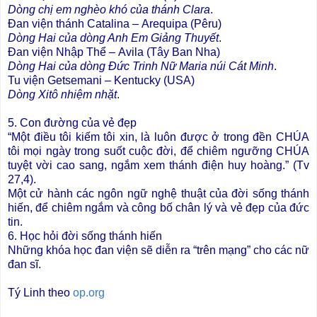
Dòng chị em nghèo khó của thánh Clara
.
Đan viện thánh Catalina – Arequipa (Pêru)
Dòng Hai của dòng Anh Em Giảng Thuyết
.
Đan viện Nhập Thể – Avila (Tây Ban Nha)
Dòng Hai của dòng Đức Trinh Nữ Maria núi Cát Minh
.
Tu viện Getsemani – Kentucky (USA)
Dòng Xitô nhiệm nhặt
.
5. Con đường của vẻ đẹp
“Một điều tôi kiếm tôi xin, là luôn được ở trong đền CHÚA
tôi mọi ngày trong suốt cuộc đời, để chiêm ngưỡng CHÚA
tuyệt vời cao sang, ngắm xem thánh điện huy hoàng.” (Tv
27,4).
Một cử hành các ngôn ngữ nghệ thuật của đời sống thánh
hiến, để chiêm ngắm và công bố chân lý và vẻ đẹp của đức
tin.
6. Học hỏi đời sống thánh hiến
Những khóa học đan viện sẽ diễn ra “trên mạng” cho các nữ
đan sĩ.
Tý Linh theo
op.org