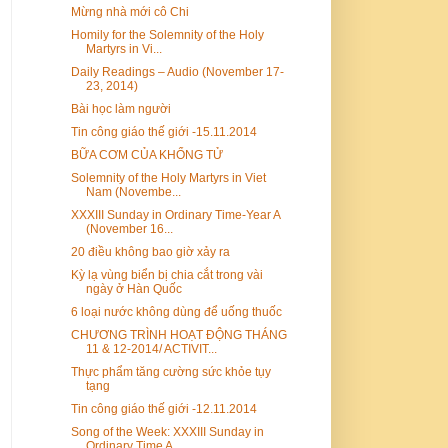
Mừng nhà mới cô Chi
Homily for the Solemnity of the Holy
Martyrs in Vi...
Daily Readings – Audio (November 17-
23, 2014)
Bài học làm người
Tin công giáo thế giới -15.11.2014
BỮA CƠM CỦA KHỔNG TỬ
Solemnity of the Holy Martyrs in Viet
Nam (Novembe...
XXXIII Sunday in Ordinary Time-Year A
(November 16...
20 điều không bao giờ xảy ra
Kỳ lạ vùng biển bị chia cắt trong vài
ngày ở Hàn Quốc
6 loại nước không dùng để uống thuốc
CHƯƠNG TRÌNH HOẠT ĐỘNG THÁNG
11 & 12-2014/ ACTIVIT...
Thực phẩm tăng cường sức khỏe tụy
tạng
Tin công giáo thế giới -12.11.2014
Song of the Week: XXXIII Sunday in
Ordinary Time A...