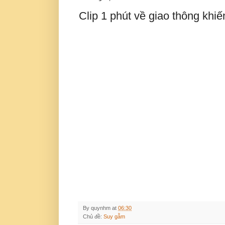
Clip 1 phút về giao thông khi
By
quynhm
at
06:30
Chủ đề:
Suy gẫm