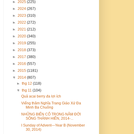
►
2025
(225)
►
2024
(267)
►
2023
(310)
►
2022
(272)
►
2021
(212)
►
2020
(340)
►
2019
(255)
►
2018
(373)
►
2017
(380)
►
2016
(557)
►
2015
(1181)
▼
2014
(807)
►
thg 12
(118)
▼
thg 11
(104)
Quả acai berry đa lợi ích
Viếng thăm Nghĩa Trang Giáo Xứ Đa
Minh Ba Chuông
NHỮNG BIẾN CỐ TRONG NĂM ĐỜI
SỐNG THÁNH HIẾN, 2014-...
I Sunday of Advent—Year B (November
30, 2014)