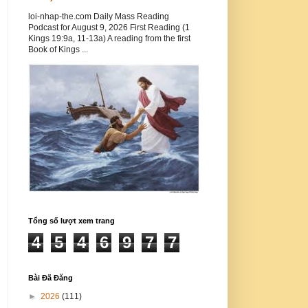
loi-nhap-the.com Daily Mass Reading
Podcast for August 9, 2026 First Reading (1
Kings 19:9a, 11-13a) A reading from the first
Book of Kings ...
Tổng số lượt xem trang
4
5
4
6
9
7
7
Bài Đã Đăng
►
2026
(111)