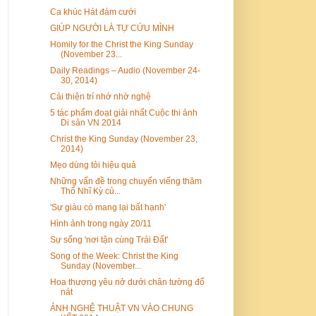
Ca khúc Hát đám cưới
GIÚP NGƯỜI LÀ TỰ CỨU MÌNH
Homily for the Christ the King Sunday
(November 23...
Daily Readings – Audio (November 24-
30, 2014)
Cải thiện trí nhớ nhờ nghệ
5 tác phẩm đoạt giải nhất Cuộc thi ảnh
Di sản VN 2014
Christ the King Sunday (November 23,
2014)
Mẹo dùng tỏi hiệu quả
Những vấn đề trong chuyến viếng thăm
Thổ Nhĩ Kỳ củ...
'Sự giàu có mang lại bất hạnh'
Hình ảnh trong ngày 20/11
Sự sống 'nơi tận cùng Trái Đất'
Song of the Week: Christ the King
Sunday (November...
Hoa thương yêu nở dưới chân tường đổ
nát
ẢNH NGHỆ THUẬT VN VÀO CHUNG