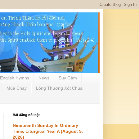
English Hymns
News
Suy Gẫm
Mùa Chay
Lòng Thương Xót Chúa
Bài đăng nổi bật
Nineteenth Sunday In Ordinary
Time, Liturgical Year A (August 9,
2026)