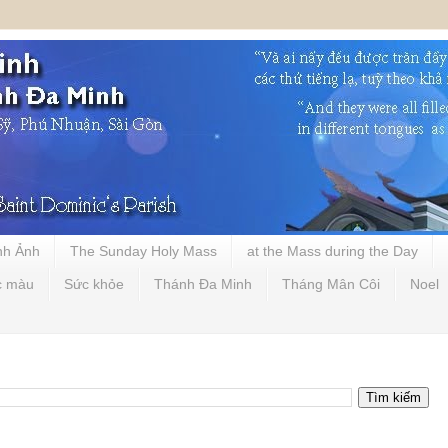
nh Ảnh
The Sunday Holy Mass
at the Mass during the Day
c màu
Sức khỏe
Thánh Đa Minh
Tháng Mân Côi
Noel