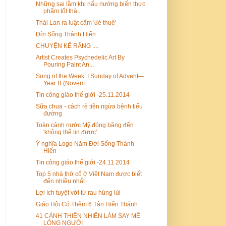
Những sai lầm khi nấu nướng biến thực
phẩm tốt thà...
Thái Lan ra luật cấm 'đẻ thuê'
Đời Sống Thánh Hiến
CHUYỆN KỂ RẰNG ....
Artist Creates Psychedelic Art By
Pouring Paint An...
Song of the Week: I Sunday of Advent—
Year B (Novem...
Tin công giáo thế giới -25.11.2014
Sữa chua - cách rẻ tiền ngừa bệnh tiểu
đường
Toàn cảnh nước Mỹ đóng băng đến
'không thể tin được'
Ý nghĩa Logo Năm Đời Sống Thánh
Hiến
Tin công giáo thế giới -24.11.2014
Top 5 nhà thờ cổ ở Việt Nam được biết
đến nhiều nhất
Lợi ích tuyệt vời từ rau húng lủi
Giáo Hội Có Thêm 6 Tân Hiển Thánh
41 CẢNH THIÊN NHIÊN LÀM SAY MÊ
LÒNG NGƯỜI