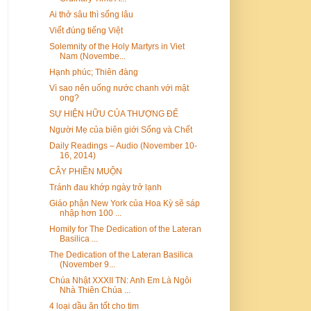
Ai thở sâu thì sống lâu
Viết đúng tiếng Việt
Solemnity of the Holy Martyrs in Viet
Nam (Novembe...
Hạnh phúc; Thiên đàng
Vì sao nên uống nước chanh với mật
ong?
SỰ HIỆN HỮU CỦA THƯỢNG ĐẾ
Người Mẹ của biên giới Sống và Chết
Daily Readings – Audio (November 10-
16, 2014)
CÂY PHIỀN MUỘN
Tránh đau khớp ngày trở lạnh
Giáo phận New York của Hoa Kỳ sẽ sáp
nhập hơn 100 ...
Homily for The Dedication of the Lateran
Basilica ...
The Dedication of the Lateran Basilica
(November 9...
Chúa Nhật XXXII TN: Anh Em Là Ngôi
Nhà Thiên Chúa ...
4 loại dầu ăn tốt cho tim