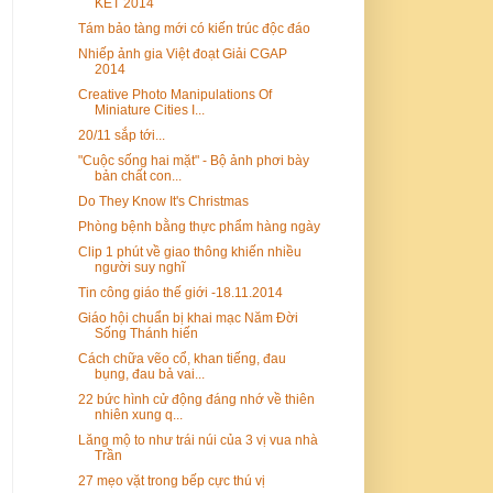
KẾT 2014
Tám bảo tàng mới có kiến trúc độc đáo
Nhiếp ảnh gia Việt đoạt Giải CGAP
2014
Creative Photo Manipulations Of
Miniature Cities I...
20/11 sắp tới...
"Cuộc sống hai mặt" - Bộ ảnh phơi bày
bản chất con...
Do They Know It's Christmas
Phòng bệnh bằng thực phẩm hàng ngày
Clip 1 phút về giao thông khiến nhiều
người suy nghĩ
Tin công giáo thế giới -18.11.2014
Giáo hội chuẩn bị khai mạc Năm Đời
Sống Thánh hiến
Cách chữa vẽo cổ, khan tiếng, đau
bụng, đau bả vai...
22 bức hình cử động đáng nhớ về thiên
nhiên xung q...
Lăng mộ to như trái núi của 3 vị vua nhà
Trần
27 mẹo vặt trong bếp cực thú vị