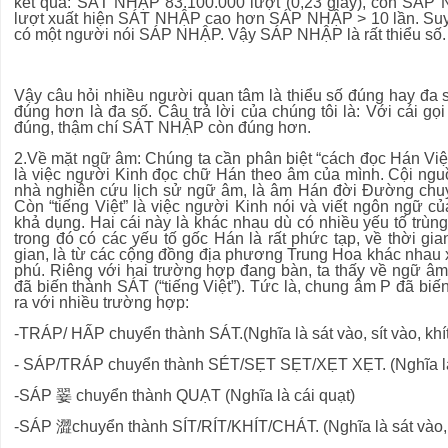
kết quả: SÁT NHẬP 83.100.000 lượt (0,23 giây), còn SÁP N
lượt xuất hiện SÁT NHẬP cao hơn SÁP NHẬP > 10 lần. Su
có một người nói SÁP NHẬP. Vậy SÁP NHẬP là rất thiểu số.
Vậy câu hỏi nhiều người quan tâm là thiểu số đúng hay đa s
đúng hơn là đa số. Câu trả lời của chúng tôi là: Với cái gọi
đúng, thậm chí SÁT NHẬP còn đúng hơn.
2.Về mặt ngữ âm: Chúng ta cần phân biệt “cách đọc Hán Việt”
là việc người Kinh đọc chữ Hán theo âm của mình. Cội nguồ
nhà nghiên cứu lịch sử ngữ âm, là âm Hán đời Đường chuy
Còn “tiếng Việt” là việc người Kinh nói và viết ngôn ngữ 
khả dụng. Hai cái này là khác nhau dù có nhiều yếu tố trùng 
trong đó có các yếu tố gốc Hán là rất phức tạp, về thời gi
gian, là từ các cộng đồng địa phương Trung Hoa khác nhau x
phú. Riêng với hai trường hợp đang bàn, ta thấy về ngữ âm
đã biến thành SÁT (“tiếng Việt”). Tức là, chung âm P đã bi
ra với nhiều trường hợp:
-TRÁP/ HẤP chuyển thành SÁT.(Nghĩa là sát vào, sít vào, khí
- SÁP/TRÁP chuyển thành SÉT/SẸT SẸT/XẸT XẸT. (Nghĩa là:
-SÁP 翣 chuyển thành QUẠT (Nghĩa là cái quạt)
-SÁP 澀chuyển thành SÍT/RÍT/KHÍT/CHÁT. (Nghĩa là sát vào, vị