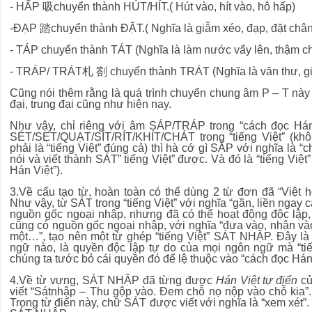
- HẤP 吸chuyển thành HÚT/HÍT.( Hút vào, hít vào, hô hấp)
-ĐẠP 踏chuyển thành ĐẶT.( Nghĩa là giẫm xéo, đạp, đặt chân
- TÁP chuyển thành TÁT (Nghĩa là làm nước vẩy lên, thậm chí
- TRÁP/ TRÁT札 劄 chuyển thành TRÁT (Nghĩa là văn thư, g
Cũng nói thêm rằng là quá trình chuyển chung âm P – T này 
đại, trung đại cũng như hiện nay.
Như vậy, chỉ riêng với âm SÁP/TRÁP trong “cách đọc Hán
SÉT/SẸT/QUẠT/SÍT/RÍT/KHÍT/CHÁT trong “tiếng Việt” (kh
phải là “tiếng Việt” đúng cả) thì hà cớ gì SÁP với nghĩa là “
nói và viết thành SÁT” tiếng Việt” được. Và đó là “tiếng Việ
Hán Việt”).
3.Về cấu tạo từ, hoàn toàn có thể dùng 2 từ đơn đã “Việt 
Như vậy, từ SÁT trong “tiếng Việt” với nghĩa “gần, liền ngay
nguồn gốc ngoại nhập, nhưng đã có thể hoạt động độc lập
cũng có nguồn gốc ngoại nhập, với nghĩa “đưa vào, nhận vào
một…”, tạo nên một từ ghép “tiếng Việt” SÁT NHẬP. Đây là
ngữ nào, là quyền độc lập tự do của mọi ngôn ngữ mà “tiến
chúng ta tước bỏ cái quyền đó để lệ thuộc vào “cách đọc Hán 
4.Về từ vựng, SÁT NHẬP đã từng được
Hán Việt tự điển
củ
viết “Sátnhập – Thu gộp vào. Đem chỗ nọ nộp vào chỗ kia”.
Trong từ điển này, chữ SÁT được viết với nghĩa là “xem xét