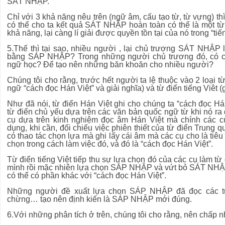
SÁT NHẬP.
Chỉ với 3 khả năng nêu trên (ngữ âm, cấu tạo từ, từ vựng) thì
có thể cho ta kết quả SÁT NHẬP hoàn toàn có thể là một từ 
khả năng, lại càng lí giải được quyền tồn tại của nó trong “tiến
5.Thế thì tại sao, nhiều người , lại chủ trương SÁT NHẬP là
bằng SÁP NHẬP? Trong những người chủ trương đó, có 
ngữ học? Để tạo nên những băn khoăn cho nhiều người?
Chúng tôi cho rằng, trước hết người ta lệ thuộc vào 2 loại từ
ngữ “cách đọc Hán Việt” và giải nghĩa) và từ điển tiếng Viêt (
Như đã nói, từ điển Hán Việt ghi cho chúng ta “cách đọc Hán 
từ điển chủ yếu dựa trên các văn bản quốc ngữ từ khi nó ra 
cụ dựa trên kinh nghiệm đọc âm Hán Việt mà chính các 
dụng, khi cần, đối chiếu việc phiên thiết của từ điển Trung qu
có thao tác chọn lựa mà ghi lấy cái âm mà các cụ cho là t
chọn trong cách làm việc đó, và đó là “cách đọc Hán Việt”.
Từ điển tiếng Việt tiếp thu sự lựa chọn đó của các cụ làm từ
mình rồi mặc nhiên lựa chọn SÁP NHẬP và vứt bỏ SÁT NHẬP. 
có thể có phần khác với “cách đọc Hán Việt”.
Những người đề xuất lựa chon SÁP NHẬP đã đọc các từ 
chừng… tạo nên định kiến là SÁP NHẬP mới đúng.
6.Với những phân tích ở trên, chúng tôi cho rằng, nên ch