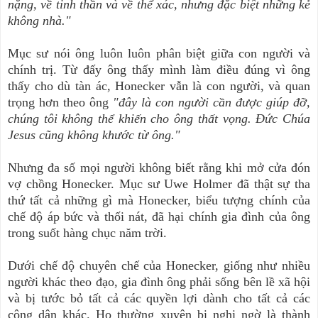
nặng, về tinh thần và về thể xác, nhưng đặc biệt những kẻ
không nhà."
Mục sư nói ông luôn luôn phân biệt giữa con người và
chính trị. Từ đấy ông thấy mình làm điều đúng vì ông
thấy cho dù tàn ác, Honecker vẫn là con người, và quan
trọng hơn theo ông
"đây là con người cần được giúp đỡ,
chúng tôi không thể khiến cho ông thất vọng. Đức Chúa
Jesus cũng không khước từ ông."
Nhưng đa số mọi người không biết rằng khi mở cửa đón
vợ chồng Honecker. Mục sư Uwe Holmer đã thật sự tha
thứ tất cả những gì mà Honecker, biểu tượng chính của
chế độ áp bức và thối nát, đã hại chính gia đình của ông
trong suốt hàng chục năm trời.
Dưới chế độ chuyên chế của Honecker, giống như nhiều
người khác theo đạo, gia đình ông phải sống bên lề xã hội
và bị tước bỏ tất cả các quyền lợi dành cho tất cả các
công dân khác. Họ thường xuyên bị nghi ngờ là thành