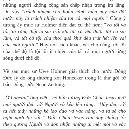
những người không cộng sản chấp nhận trong im lặng.
Do vậy
"trách nhiệm cho hoàn cảnh hiện nay của đất
nước này là trách nhiệm của tất cả mọi người."
Cùng ý
tưởng ấy mục sư Holmer diễn đạt cụ thể hơn:
"Vợ tôi và
tôi tin rằng thật là sai trái khi tất cả yếu đuối, tất cả sai
lầm, và tất cả tội của thời quá khứ đều trút hết lên vai
của một người."
Hay nói cách khác, xét cho cùng, tội lỗi
của chế độ là tội lỗi ít nhiều của tất cả mọi người từng
sống dưới chế độ.
Về sau mục sư Uwe Holmer giải thích cho nước Đông
Đức lý do ông thương xót Honecker trong lá thư gởi tờ
báo Đông Đức Neue Zeitung:
"Ở Lobetal" ông viết, "có bức tượng Đức Chúa Jesus mời
mọi người đến với Người và kêu lên rằng: "Hãy đến với
ta hết thảy những kẻ lao đao và vác nặng, và ta sẽ cho
nghỉ ngơi lại sức." Đức Chúa Jesus răn dạy chúng tôi
theo gương Người và đón nhận những ai mệt mỏi và vác