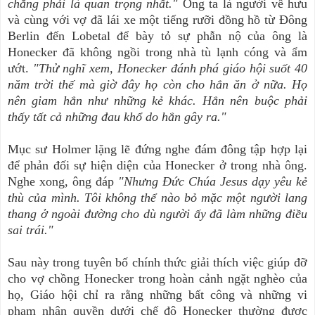
chẳng phải là quan trọng nhất."
Ông ta là người về hưu
và cùng với vợ đã lái xe một tiếng rưỡi đồng hồ từ Đông
Berlin đến Lobetal để bày tỏ sự phẫn nộ của ông là
Honecker đã không ngồi trong nhà tù lạnh cóng và ẩm
ướt.
"Thử nghĩ xem, Honecker đánh phá giáo hội suốt 40
năm trời thế mà giờ đây họ còn cho hắn ăn ở nữa. Họ
nên giam hắn như những kẻ khác. Hắn nên buộc phải
thấy tất cả những đau khổ do hắn gây ra."
Mục sư Holmer lặng lẽ đứng nghe đám đông tập hợp lại
để phản đối sự hiện diện của Honecker ở trong nhà ông.
Nghe xong, ông đáp
"Nhưng Đức Chúa Jesus dạy yêu kẻ
thù của mình. Tôi không thể nào bỏ mặc một người lang
thang ở ngoài đường cho dù người ấy đã làm những điều
sai trái."
Sau này trong tuyên bố chính thức giải thích việc giúp đỡ
cho vợ chồng Honecker trong hoàn cảnh ngặt nghèo của
họ, Giáo hội chỉ ra rằng những bất công và những vi
phạm nhân quyền dưới chế độ Honecker thường được