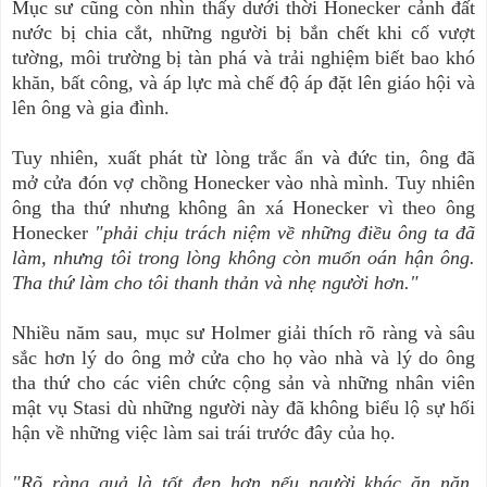
Mục sư cũng còn nhìn thấy dưới thời Honecker cảnh đất
nước bị chia cắt, những người bị bắn chết khi cố vượt
tường, môi trường bị tàn phá và trải nghiệm biết bao khó
khăn, bất công, và áp lực mà chế độ áp đặt lên giáo hội và
lên ông và gia đình.
Tuy nhiên, xuất phát từ lòng trắc ẩn và đức tin, ông đã
mở cửa đón vợ chồng Honecker vào nhà mình. Tuy nhiên
ông tha thứ nhưng không ân xá Honecker vì theo ông
Honecker
"phải chịu trách niệm về những điều ông ta đã
làm, nhưng tôi trong lòng không còn muốn oán hận ông.
Tha thứ làm cho tôi thanh thản và nhẹ người hơn."
Nhiều năm sau, mục sư Holmer giải thích rõ ràng và sâu
sắc hơn lý do ông mở cửa cho họ vào nhà và lý do ông
tha thứ cho các viên chức cộng sản và những nhân viên
mật vụ Stasi dù những người này đã không biểu lộ sự hối
hận về những việc làm sai trái trước đây của họ.
"Rõ ràng quả là tốt đẹp hơn nếu người khác ăn năn.