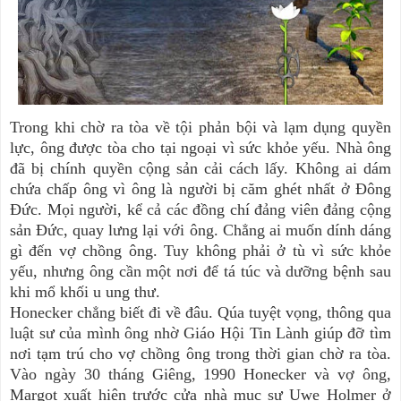
Trong khi chờ ra tòa về tội phản bội và lạm dụng quyền
lực, ông được tòa cho tại ngoại vì sức khỏe yếu. Nhà ông
đã bị chính quyền cộng sản cải cách lấy. Không ai dám
chứa chấp ông vì ông là người bị căm ghét nhất ở Đông
Đức. Mọi người, kể cả các đồng chí đảng viên đảng cộng
sản Đức, quay lưng lại với ông. Chẳng ai muốn dính dáng
gì đến vợ chồng ông. Tuy không phải ở tù vì sức khỏe
yếu, nhưng ông cần một nơi để tá túc và dưỡng bệnh sau
khi mổ khối u ung thư.
Honecker chẳng biết đi về đâu. Qúa tuyệt vọng, thông qua
luật sư của mình ông nhờ Giáo Hội Tin Lành giúp đỡ tìm
nơi tạm trú cho vợ chồng ông trong thời gian chờ ra tòa.
Vào ngày 30 tháng Giêng, 1990 Honecker và vợ ông,
Margot xuất hiện trước cửa nhà mục sư Uwe Holmer ở