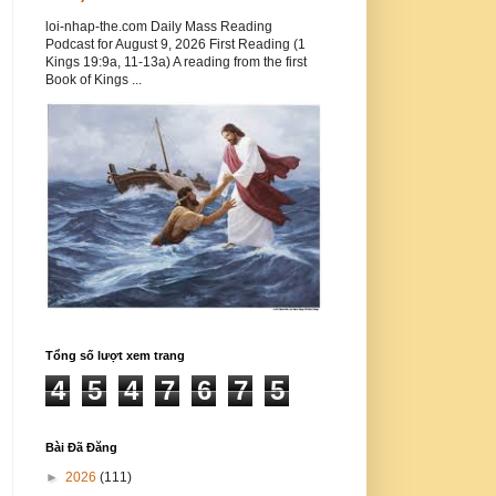
loi-nhap-the.com Daily Mass Reading
Podcast for August 9, 2026 First Reading (1
Kings 19:9a, 11-13a) A reading from the first
Book of Kings ...
Tổng số lượt xem trang
4
5
4
7
6
7
5
Bài Đã Đăng
►
2026
(111)