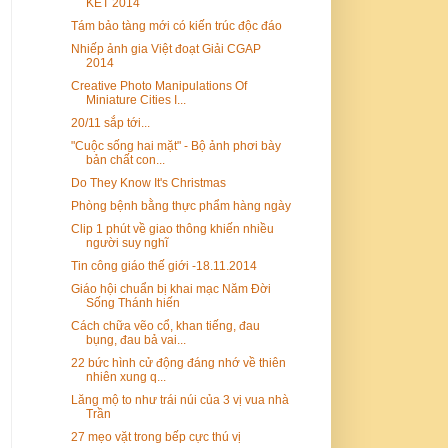
KẾT 2014
Tám bảo tàng mới có kiến trúc độc đáo
Nhiếp ảnh gia Việt đoạt Giải CGAP
2014
Creative Photo Manipulations Of
Miniature Cities I...
20/11 sắp tới...
"Cuộc sống hai mặt" - Bộ ảnh phơi bày
bản chất con...
Do They Know It's Christmas
Phòng bệnh bằng thực phẩm hàng ngày
Clip 1 phút về giao thông khiến nhiều
người suy nghĩ
Tin công giáo thế giới -18.11.2014
Giáo hội chuẩn bị khai mạc Năm Đời
Sống Thánh hiến
Cách chữa vẽo cổ, khan tiếng, đau
bụng, đau bả vai...
22 bức hình cử động đáng nhớ về thiên
nhiên xung q...
Lăng mộ to như trái núi của 3 vị vua nhà
Trần
27 mẹo vặt trong bếp cực thú vị