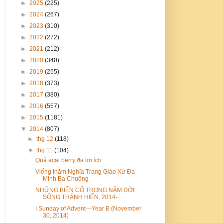
►
2025
(225)
►
2024
(267)
►
2023
(310)
►
2022
(272)
►
2021
(212)
►
2020
(340)
►
2019
(255)
►
2018
(373)
►
2017
(380)
►
2016
(557)
►
2015
(1181)
▼
2014
(807)
►
thg 12
(118)
▼
thg 11
(104)
Quả acai berry đa lợi ích
Viếng thăm Nghĩa Trang Giáo Xứ Đa
Minh Ba Chuông
NHỮNG BIẾN CỐ TRONG NĂM ĐỜI
SỐNG THÁNH HIẾN, 2014-...
I Sunday of Advent—Year B (November
30, 2014)