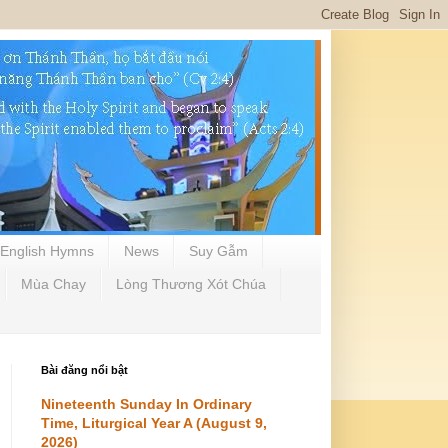
English Hymns
News
Suy Gẫm
Mùa Chay
Lòng Thương Xót Chúa
Bài đăng nổi bật
Nineteenth Sunday In Ordinary
Time, Liturgical Year A (August 9,
2026)