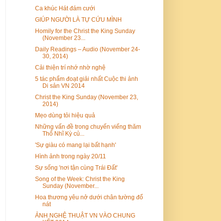
Ca khúc Hát đám cưới
GIÚP NGƯỜI LÀ TỰ CỨU MÌNH
Homily for the Christ the King Sunday
(November 23...
Daily Readings – Audio (November 24-
30, 2014)
Cải thiện trí nhớ nhờ nghệ
5 tác phẩm đoạt giải nhất Cuộc thi ảnh
Di sản VN 2014
Christ the King Sunday (November 23,
2014)
Mẹo dùng tỏi hiệu quả
Những vấn đề trong chuyến viếng thăm
Thổ Nhĩ Kỳ củ...
'Sự giàu có mang lại bất hạnh'
Hình ảnh trong ngày 20/11
Sự sống 'nơi tận cùng Trái Đất'
Song of the Week: Christ the King
Sunday (November...
Hoa thương yêu nở dưới chân tường đổ
nát
ẢNH NGHỆ THUẬT VN VÀO CHUNG