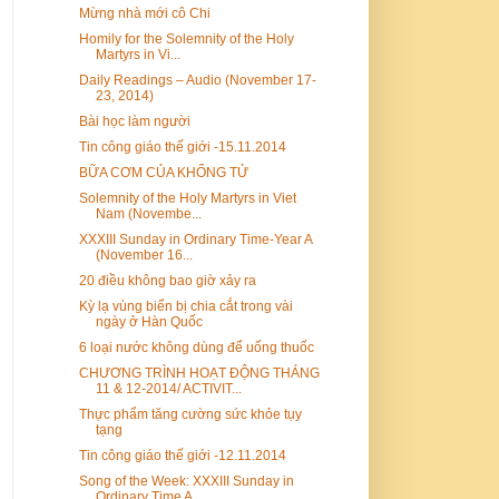
Mừng nhà mới cô Chi
Homily for the Solemnity of the Holy
Martyrs in Vi...
Daily Readings – Audio (November 17-
23, 2014)
Bài học làm người
Tin công giáo thế giới -15.11.2014
BỮA CƠM CỦA KHỔNG TỬ
Solemnity of the Holy Martyrs in Viet
Nam (Novembe...
XXXIII Sunday in Ordinary Time-Year A
(November 16...
20 điều không bao giờ xảy ra
Kỳ lạ vùng biển bị chia cắt trong vài
ngày ở Hàn Quốc
6 loại nước không dùng để uống thuốc
CHƯƠNG TRÌNH HOẠT ĐỘNG THÁNG
11 & 12-2014/ ACTIVIT...
Thực phẩm tăng cường sức khỏe tụy
tạng
Tin công giáo thế giới -12.11.2014
Song of the Week: XXXIII Sunday in
Ordinary Time A...