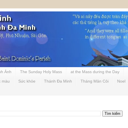
nh Ảnh
The Sunday Holy Mass
at the Mass during the Day
c màu
Sức khỏe
Thánh Đa Minh
Tháng Mân Côi
Noel