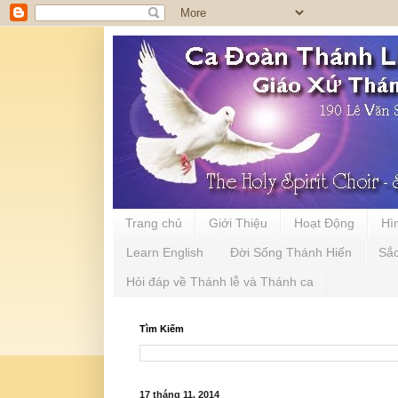
Trang chủ
Giới Thiệu
Hoạt Động
Hì
Learn English
Đời Sống Thánh Hiến
Sắ
Hỏi đáp về Thánh lễ và Thánh ca
Tìm Kiếm
17 tháng 11, 2014