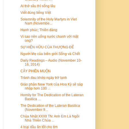
Ai thở sâu thì sống lâu
Viết đúng tiếng Việt
Solemnity of the Holy Martyrs in Viet
Nam (Novembe...
Hạnh phúc; Thiên đàng
Vì sao nên uống nước chanh với mật
ong?
SỰ HIỆN HỮU CỦA THƯỢNG ĐẾ
Người Mẹ của biên giới Sống và Chết
Daily Readings – Audio (November 10-
16, 2014)
CÂY PHIỀN MUỘN
Tránh đau khớp ngày trở lạnh
Giáo phận New York của Hoa Kỳ sẽ sáp
nhập hơn 100 ...
Homily for The Dedication of the Lateran
Basilica ...
The Dedication of the Lateran Basilica
(November 9...
Chúa Nhật XXXII TN: Anh Em Là Ngôi
Nhà Thiên Chúa ...
4 loại dầu ăn tốt cho tim