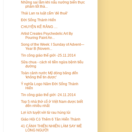
Những sai lầm khi nấu nướng biến thực
phẩm tốt thà...
Thái Lan ra luật cấm 'đẻ thuê'
Đời Sống Thánh Hiến
CHUYỆN KỂ RẰNG ....
Artist Creates Psychedelic Art By
Pouring Paint An...
Song of the Week: I Sunday of Advent—
Year B (Novem...
Tin công giáo thế giới -25.11.2014
Sữa chua - cách rẻ tiền ngừa bệnh tiểu
đường
Toàn cảnh nước Mỹ đóng băng đến
'không thể tin được'
Ý nghĩa Logo Năm Đời Sống Thánh
Hiến
Tin công giáo thế giới -24.11.2014
Top 5 nhà thờ cổ ở Việt Nam được biết
đến nhiều nhất
Lợi ích tuyệt vời từ rau húng lủi
Giáo Hội Có Thêm 6 Tân Hiển Thánh
41 CẢNH THIÊN NHIÊN LÀM SAY MÊ
LÒNG NGƯỜI