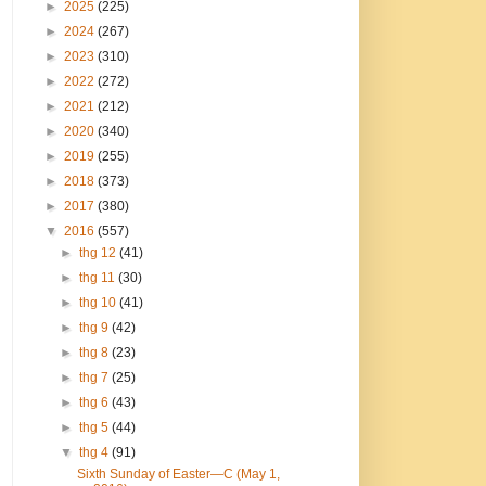
►
2025
(225)
►
2024
(267)
►
2023
(310)
►
2022
(272)
►
2021
(212)
►
2020
(340)
►
2019
(255)
►
2018
(373)
►
2017
(380)
▼
2016
(557)
►
thg 12
(41)
►
thg 11
(30)
►
thg 10
(41)
►
thg 9
(42)
►
thg 8
(23)
►
thg 7
(25)
►
thg 6
(43)
►
thg 5
(44)
▼
thg 4
(91)
Sixth Sunday of Easter—C (May 1,