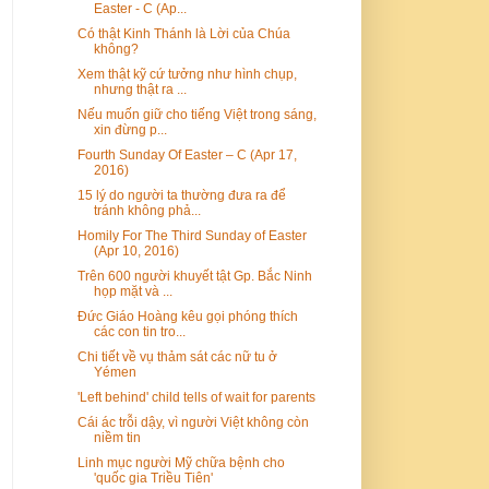
Easter - C (Ap...
Có thật Kinh Thánh là Lời của Chúa
không?
Xem thật kỹ cứ tưởng như hình chụp,
nhưng thật ra ...
Nếu muốn giữ cho tiếng Việt trong sáng,
xin đừng p...
Fourth Sunday Of Easter – C (Apr 17,
2016)
15 lý do người ta thường đưa ra để
tránh không phả...
Homily For The Third Sunday of Easter
(Apr 10, 2016)
Trên 600 người khuyết tật Gp. Bắc Ninh
họp mặt và ...
Đức Giáo Hoàng kêu gọi phóng thích
các con tin tro...
Chi tiết về vụ thảm sát các nữ tu ở
Yémen
'Left behind' child tells of wait for parents
Cái ác trỗi dậy, vì người Việt không còn
niềm tin
Linh mục người Mỹ chữa bệnh cho
'quốc gia Triều Tiên'