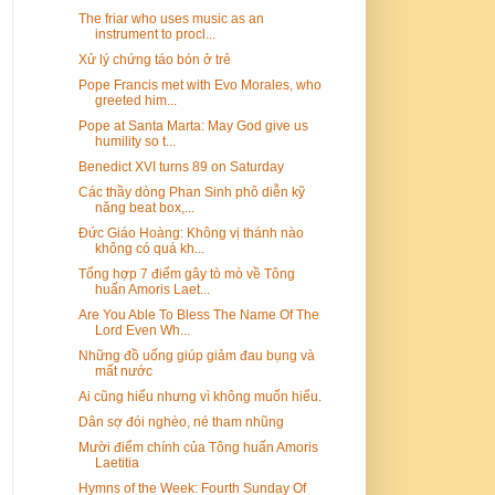
The friar who uses music as an
instrument to procl...
Xử lý chứng táo bón ở trẻ
Pope Francis met with Evo Morales, who
greeted him...
Pope at Santa Marta: May God give us
humility so t...
Benedict XVI turns 89 on Saturday
Các thầy dòng Phan Sinh phô diễn kỹ
năng beat box,...
Đức Giáo Hoàng: Không vị thánh nào
không có quá kh...
Tổng hợp 7 điểm gây tò mò về Tông
huấn Amoris Laet...
Are You Able To Bless The Name Of The
Lord Even Wh...
Những đồ uống giúp giảm đau bụng và
mất nước
Ai cũng hiểu nhưng vì không muốn hiểu.
Dân sợ đói nghèo, né tham nhũng
Mười điểm chính của Tông huấn Amoris
Laetitia
Hymns of the Week: Fourth Sunday Of