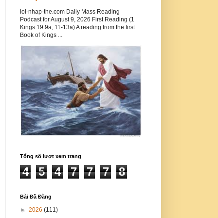
loi-nhap-the.com Daily Mass Reading
Podcast for August 9, 2026 First Reading (1
Kings 19:9a, 11-13a) A reading from the first
Book of Kings ...
Tổng số lượt xem trang
4
5
4
7
7
7
8
Bài Đã Đăng
►
2026
(111)