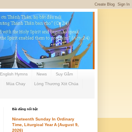
English Hymns
News
Suy Gẫm
Mùa Chay
Lòng Thương Xót Chúa
Bài đăng nổi bật
Nineteenth Sunday In Ordinary
Time, Liturgical Year A (August 9,
2026)