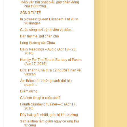
Toàn văn bài phát biểu gây chấn động
của thủ tướng...
SỐNG TỬ TẾ
In pictures: Queen Elizabeth II at 90 in
90 images
Cuộc sống nơi bệnh viện về đêm…
Bàn tay mẹ, gót chân cha
Lòng thương xót Chúa
Daily Readings – Audio (Apr 18 - 23,
2016)
Homily For The Fourth Sunday of Easter
(Apr 17, 2016)
Đức Thánh Cha đưa 12 người tị nạn về
Vatican
Âm thầm bên những cảnh đời hiu
quạnh...
Điểm dừng
Các em tìm gì ở cuộc đời?
Fourth Sunday of Easter—C (Apr 17,
2016)
Dây bát: giải nhiệt, giúp trị tiểu đường
3 chìa khóa làm giảm nguy cơ ung thư
tử cung