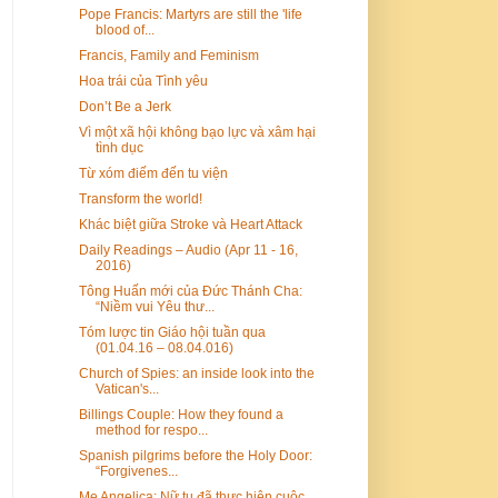
Pope Francis: Martyrs are still the 'life
blood of...
Francis, Family and Feminism
Hoa trái của Tình yêu
Don’t Be a Jerk
Vì một xã hội không bạo lực và xâm hại
tình dục
Từ xóm điếm đến tu viện
Transform the world!
Khác biệt giữa Stroke và Heart Attack
Daily Readings – Audio (Apr 11 - 16,
2016)
Tông Huấn mới của Đức Thánh Cha:
“Niềm vui Yêu thư...
Tóm lược tin Giáo hội tuần qua
(01.04.16 – 08.04.016)
Church of Spies: an inside look into the
Vatican's...
Billings Couple: How they found a
method for respo...
Spanish pilgrims before the Holy Door:
“Forgivenes...
Mẹ Angelica: Nữ tu đã thực hiện cuộc