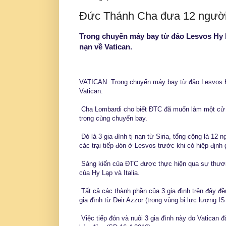
Đức Thánh Cha đưa 12 người 
Trong chuyến máy bay từ đảo Lesvos Hy 
nạn về Vatican.
VATICAN. Trong chuyến máy bay từ đảo Lesvos H
Vatican.
Cha Lombardi cho biết ĐTC đã muốn làm một cử c
trong cùng chuyến bay.
Đó là 3 gia đình tị nạn từ Siria, tổng cộng là 12 
các trại tiếp đón ở Lesvos trước khi có hiệp định
Sáng kiến của ĐTC được thực hiện qua sự thươn
của Hy Lạp và Italia.
Tất cả các thành phần của 3 gia đình trên đây đều
gia đình từ Deir Azzor (trong vùng bị lực lượng I
Việc tiếp đón và nuôi 3 gia đình này do Vatican