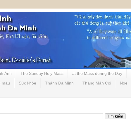
nh Ảnh
The Sunday Holy Mass
at the Mass during the Day
c màu
Sức khỏe
Thánh Đa Minh
Tháng Mân Côi
Noel