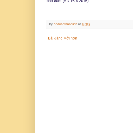
bảo đảm (SD 16-4-2016)
By
cadoanthanhlinh
at
16:03
Bài đăng Mới hơn