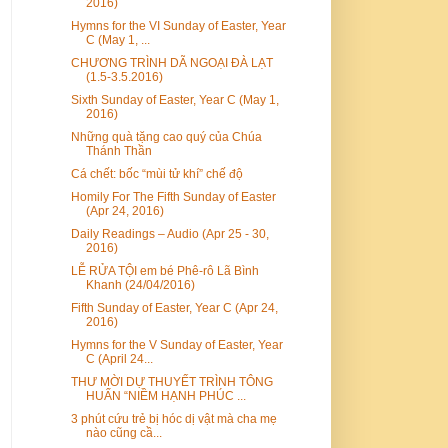
2016)
Hymns for the VI Sunday of Easter, Year
C (May 1, ...
CHƯƠNG TRÌNH DÃ NGOẠI ĐÀ LẠT
(1.5-3.5.2016)
Sixth Sunday of Easter, Year C (May 1,
2016)
Những quà tặng cao quý của Chúa
Thánh Thần
Cá chết: bốc “mùi tử khí” chế độ
Homily For The Fifth Sunday of Easter
(Apr 24, 2016)
Daily Readings – Audio (Apr 25 - 30,
2016)
LỄ RỬA TỘI em bé Phê-rô Lã Bình
Khanh (24/04/2016)
Fifth Sunday of Easter, Year C (Apr 24,
2016)
Hymns for the V Sunday of Easter, Year
C (April 24...
THƯ MỜI DỰ THUYẾT TRÌNH TÔNG
HUẤN “NIỀM HẠNH PHÚC ...
3 phút cứu trẻ bị hóc dị vật mà cha mẹ
nào cũng cầ...