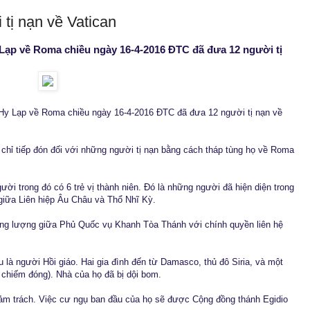
tị nạn về Vatican
Lạp về Roma chiều ngày 16-4-2016 ĐTC đã đưa 12 người tị
y Lạp về Roma chiều ngày 16-4-2016 ĐTC đã đưa 12 người tị nạn về
hỉ tiếp đón đối với những người tị nạn bằng cách tháp tùng họ về Roma
người trong đó có 6 trẻ vị thành niên. Đó là những người đã hiện diện trong
 giữa Liên hiệp Âu Châu và Thổ Nhĩ Kỳ.
g lượng giữa Phủ Quốc vụ Khanh Tòa Thánh với chính quyền liên hệ
 là người Hồi giáo. Hai gia đình đến từ Damasco, thủ đô Siria, và một
S chiếm đóng). Nhà của họ đã bị dội bom.
 đảm trách. Việc cư ngụ ban đầu của họ sẽ được Cộng đồng thánh Egidio