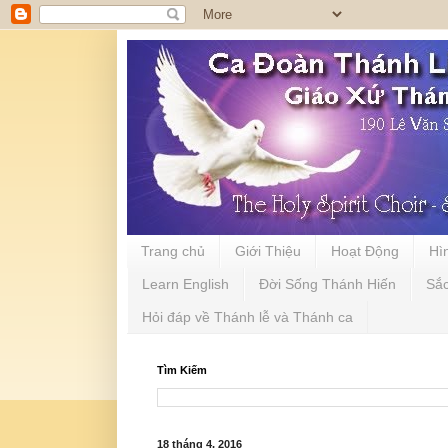
Trang chủ
Giới Thiệu
Hoạt Động
Hì
Learn English
Đời Sống Thánh Hiến
Sắ
Hỏi đáp về Thánh lễ và Thánh ca
Tìm Kiếm
18 tháng 4, 2016