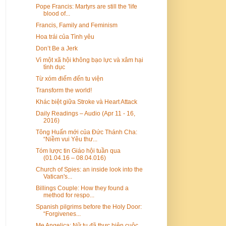
Pope Francis: Martyrs are still the 'life
blood of...
Francis, Family and Feminism
Hoa trái của Tình yêu
Don’t Be a Jerk
Vì một xã hội không bạo lực và xâm hại
tình dục
Từ xóm điếm đến tu viện
Transform the world!
Khác biệt giữa Stroke và Heart Attack
Daily Readings – Audio (Apr 11 - 16,
2016)
Tông Huấn mới của Đức Thánh Cha:
“Niềm vui Yêu thư...
Tóm lược tin Giáo hội tuần qua
(01.04.16 – 08.04.016)
Church of Spies: an inside look into the
Vatican's...
Billings Couple: How they found a
method for respo...
Spanish pilgrims before the Holy Door:
“Forgivenes...
Mẹ Angelica: Nữ tu đã thực hiện cuộc