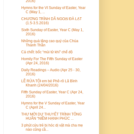
2016)
Hymns for the VI Sunday of Easter, Year
C (May 1, ...
CHƯƠNG TRÌNH DÃ NGOẠI ĐÀ LẠT
(1.5-3.5.2016)
Sixth Sunday of Easter, Year C (May 1,
2016)
Những quà tặng cao quý của Chúa
Thánh Thần
Cá chết: bốc “mùi tử khí” chế độ
Homily For The Fifth Sunday of Easter
(Apr 24, 2016)
Daily Readings – Audio (Apr 25 - 30,
2016)
LỄ RỬA TỘI em bé Phê-rô Lã Bình
Khanh (24/04/2016)
Fifth Sunday of Easter, Year C (Apr 24,
2016)
Hymns for the V Sunday of Easter, Year
C (April 24...
THƯ MỜI DỰ THUYẾT TRÌNH TÔNG
HUẤN “NIỀM HẠNH PHÚC ...
3 phút cứu trẻ bị hóc dị vật mà cha mẹ
nào cũng cầ...