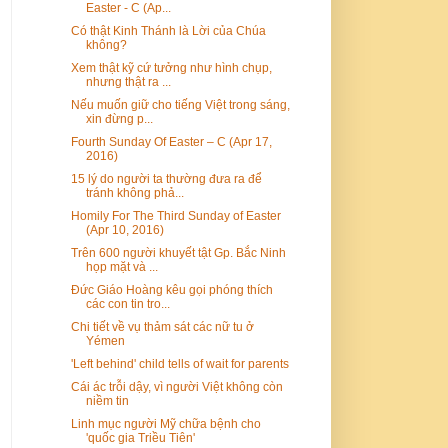
Easter - C (Ap...
Có thật Kinh Thánh là Lời của Chúa
không?
Xem thật kỹ cứ tưởng như hình chụp,
nhưng thật ra ...
Nếu muốn giữ cho tiếng Việt trong sáng,
xin đừng p...
Fourth Sunday Of Easter – C (Apr 17,
2016)
15 lý do người ta thường đưa ra để
tránh không phả...
Homily For The Third Sunday of Easter
(Apr 10, 2016)
Trên 600 người khuyết tật Gp. Bắc Ninh
họp mặt và ...
Đức Giáo Hoàng kêu gọi phóng thích
các con tin tro...
Chi tiết về vụ thảm sát các nữ tu ở
Yémen
'Left behind' child tells of wait for parents
Cái ác trỗi dậy, vì người Việt không còn
niềm tin
Linh mục người Mỹ chữa bệnh cho
'quốc gia Triều Tiên'