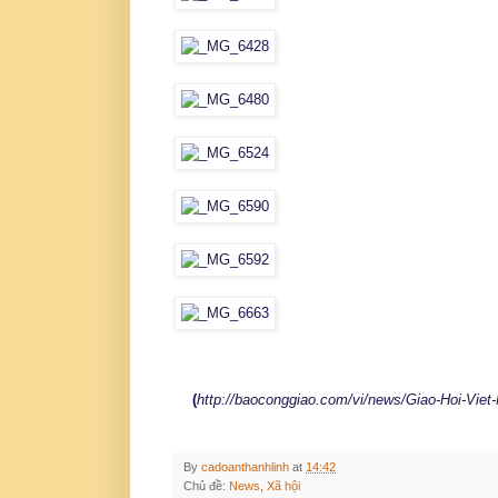
(
http://baoconggiao.com/vi/news/Giao-Hoi-Vie
By
cadoanthanhlinh
at
14:42
Chủ đề:
News
,
Xã hội