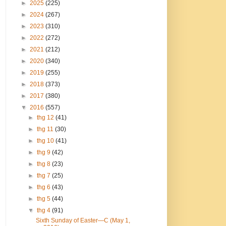
►
2025
(225)
►
2024
(267)
►
2023
(310)
►
2022
(272)
►
2021
(212)
►
2020
(340)
►
2019
(255)
►
2018
(373)
►
2017
(380)
▼
2016
(557)
►
thg 12
(41)
►
thg 11
(30)
►
thg 10
(41)
►
thg 9
(42)
►
thg 8
(23)
►
thg 7
(25)
►
thg 6
(43)
►
thg 5
(44)
▼
thg 4
(91)
Sixth Sunday of Easter—C (May 1,