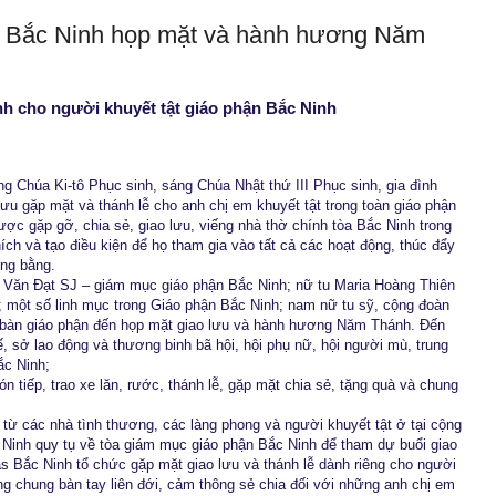
p. Bắc Ninh họp mặt và hành hương Năm
nh cho người khuyết tật giáo phận Bắc Ninh
 Chúa Ki-tô Phục sinh, sáng Chúa Nhật thứ III Phục sinh, gia đình
lưu gặp mặt và thánh lễ cho anh chị em khuyết tật trong toàn giáo phận
ợc gặp gỡ, chia sẻ, giao lưu, viếng nhà thờ chính tòa Bắc Ninh trong
 và tạo điều kiện để họ tham gia vào tất cả các hoạt động, thúc đẩy
ng bằng.
ăn Đạt SJ – giám mục giáo phận Bắc Ninh; nữ tu Maria Hoàng Thiên
; một số linh mục trong Giáo phận Bắc Ninh; nam nữ tu sỹ, cộng đoàn
a bàn giáo phận đến họp mặt giao lưu và hành hương Năm Thánh. Đến
ế, sở lao động và thương binh bã hội, hội phụ nữ, hội người mù, trung
ắc Ninh;
 tiếp, trao xe lăn, rước, thánh lễ, gặp mặt chia sẻ, tặng quà và chung
từ các nhà tình thương, các làng phong và người khuyết tật ở tại cộng
Ninh quy tụ về tòa giám mục giáo phận Bắc Ninh để tham dự buổi giao
tas Bắc Ninh tổ chức gặp mặt giao lưu và thánh lễ dành riêng cho người
ng chung bàn tay liên đới, cảm thông sẻ chia đối với những anh chị em