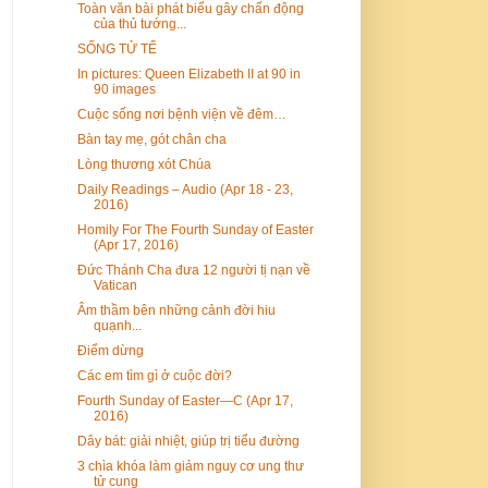
Toàn văn bài phát biểu gây chấn động
của thủ tướng...
SỐNG TỬ TẾ
In pictures: Queen Elizabeth II at 90 in
90 images
Cuộc sống nơi bệnh viện về đêm…
Bàn tay mẹ, gót chân cha
Lòng thương xót Chúa
Daily Readings – Audio (Apr 18 - 23,
2016)
Homily For The Fourth Sunday of Easter
(Apr 17, 2016)
Đức Thánh Cha đưa 12 người tị nạn về
Vatican
Âm thầm bên những cảnh đời hiu
quạnh...
Điểm dừng
Các em tìm gì ở cuộc đời?
Fourth Sunday of Easter—C (Apr 17,
2016)
Dây bát: giải nhiệt, giúp trị tiểu đường
3 chìa khóa làm giảm nguy cơ ung thư
tử cung