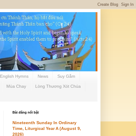
English Hymns
News
Suy Gẫm
Mùa Chay
Lòng Thương Xót Chúa
Bài đăng nổi bật
Nineteenth Sunday In Ordinary
Time, Liturgical Year A (August 9,
2026)