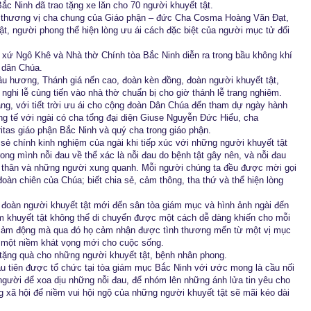
c Ninh đã trao tặng xe lăn cho 70 người khuyết tật.
 thương vị cha chung của Giáo phận – đức Cha Cosma Hoàng Văn Đạt,
t, người phong thể hiện lòng ưu ái cách đặc biệt của người mục tử đối
o xứ Ngô Khê và Nhà thờ Chính tòa Bắc Ninh diễn ra trong bầu không khí
g dân Chúa.
ầu hương, Thánh giá nến cao, đoàn kèn đồng, đoàn người khuyết tật,
ghi lễ cùng tiến vào nhà thờ chuẩn bị cho giờ thánh lễ trang nghiêm.
ắng, với tiết trời ưu ái cho cộng đoàn Dân Chúa đến tham dự ngày hành
g tế với ngài có cha tổng đại diện Giuse Nguyễn Đức Hiểu, cha
tas giáo phận Bắc Ninh và quý cha trong giáo phận.
sẻ chính kinh nghiệm của ngài khi tiếp xúc với những người khuyết tật
g mình nỗi đau về thể xác là nỗi đau do bệnh tật gây nên, và nỗi đau
i thân và những người xung quanh. Mỗi người chúng ta đều được mời gọi
àn chiên của Chúa; biết chia sẻ, cảm thông, tha thứ và thể hiện lòng
 đoàn người khuyết tật mới đến sân tòa giám mục và hình ảnh ngài đến
em khuyết tật không thể di chuyển được một cách dễ dàng khiến cho mỗi
cảm động mà qua đó họ cảm nhận được tình thương mến từ một vị mục
một niềm khát vọng mới cho cuộc sống.
 tặng quà cho những người khuyết tật, bệnh nhân phong.
ầu tiên được tổ chức tại tòa giám mục Bắc Ninh với ước mong là cầu nối
người để xoa dịu những nỗi đau, để nhóm lên những ánh lửa tin yêu cho
xã hội để niềm vui hội ngộ của những người khuyết tật sẽ mãi kéo dài