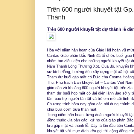
Trên 600 người khuyết tật G
Thánh
Trên 600 người khuyết tật dự thánh lễ dà
Hòa với niềm hân hoan của Giáo Hội hoàn vũ mừng
Caritas Giáo phận Bắc Ninh đã tổ chức buổi giao 
nhằm tạo điều kiện cho những người khuyết tật đư
Năm Thánh Lòng Thương Xót. Qua đó, khuyến khích
sự bình đẳng, hướng đến xây dựng một xã hội cô
Tham dự buổi gặp mặt có Đức cha Cosma Hoàng V
Thu, Phụ trách Ban khuyết tật – Caritas Việt Nam
giáo dân và khoảng 600 người khuyết tật trên đị
tham dự buổi họp mặt có đại diện lãnh đạo sở y t
tâm bảo trợ người tàn tật và trẻ em mồ côi tỉnh B
Chương trình hôm nay gồm các nội dung chính: đón
chia bữa cơm trưa thân mật.
Trong niềm hân hoan, từng đoàn người khuyết tật 
đồng thuộc địa bàn các xứ họ của giáo phận Bắc 
lưu gặp mặt và thánh lễ. Đây là lần đầu tiên Cari
khuyết tật với mục đích kêu gọi tới cộng đồng cù