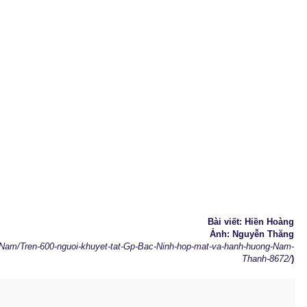
Bài viết: Hiền Hoàng
Ảnh: Nguyễn Thăng
t-Nam/Tren-600-nguoi-khuyet-tat-Gp-Bac-Ninh-hop-mat-va-hanh-huong-Nam-
Thanh-8672/
)