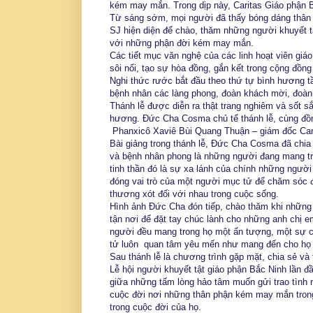
kém may mắn. Trong dịp này, Caritas Giáo phận Bắ
Từ sáng sớm, mọi người đã thấy bóng dáng thân
SJ hiện diện để chào, thăm những người khuyết tậ
với những phận đời kém may mắn.
Các tiết mục văn nghệ của các linh hoạt viên giá
sôi nổi, tạo sự hòa đồng, gắn kết trong cộng đồn
Nghi thức rước bắt đầu theo thứ tự bình hương t
bệnh nhân các làng phong, đoàn khách mời, đoàn n
Thánh lễ được diễn ra thật trang nghiêm và sốt s
hương. Đức Cha Cosma chủ tế thánh lễ, cùng đồn
Phanxicô Xaviê Bùi Quang Thuận – giám đốc Cari
Bài giảng trong thánh lễ, Đức Cha Cosma đã chia 
và bệnh nhân phong là những người đang mang tron
tinh thần đó là sự xa lánh của chính những ngườ
đóng vai trò của một người mục tử để chăm sóc đo
thương xót đối với nhau trong cuộc sống.
Hình ảnh Đức Cha đón tiếp, chào thăm khi những
tận nơi để đặt tay chúc lành cho những anh chị 
người đều mang trong họ một ấn tượng, một sự 
tử luôn quan tâm yêu mến như mang đến cho họ 
Sau thánh lễ là chương trình gặp mặt, chia sẻ và
Lễ hội người khuyết tật giáo phận Bắc Ninh lần đ
giữa những tấm lòng hảo tâm muốn gửi trao tình 
cuộc đời nơi những thân phận kém may mắn trong 
trong cuộc đời của họ.