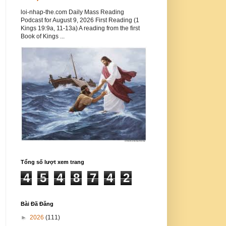
loi-nhap-the.com Daily Mass Reading
Podcast for August 9, 2026 First Reading (1
Kings 19:9a, 11-13a) A reading from the first
Book of Kings ...
Tổng số lượt xem trang
4
5
4
8
7
4
2
Bài Đã Đăng
►
2026
(111)