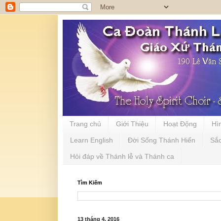
Trang chủ
Giới Thiệu
Hoạt Động
Hì
Learn English
Đời Sống Thánh Hiến
Sắ
Hỏi đáp về Thánh lễ và Thánh ca
Tìm Kiếm
13 tháng 4, 2016