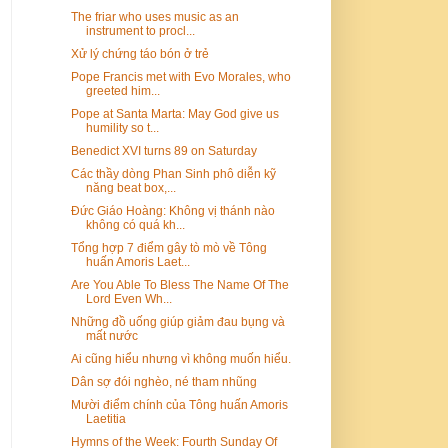
The friar who uses music as an
instrument to procl...
Xử lý chứng táo bón ở trẻ
Pope Francis met with Evo Morales, who
greeted him...
Pope at Santa Marta: May God give us
humility so t...
Benedict XVI turns 89 on Saturday
Các thầy dòng Phan Sinh phô diễn kỹ
năng beat box,...
Đức Giáo Hoàng: Không vị thánh nào
không có quá kh...
Tổng hợp 7 điểm gây tò mò về Tông
huấn Amoris Laet...
Are You Able To Bless The Name Of The
Lord Even Wh...
Những đồ uống giúp giảm đau bụng và
mất nước
Ai cũng hiểu nhưng vì không muốn hiểu.
Dân sợ đói nghèo, né tham nhũng
Mười điểm chính của Tông huấn Amoris
Laetitia
Hymns of the Week: Fourth Sunday Of