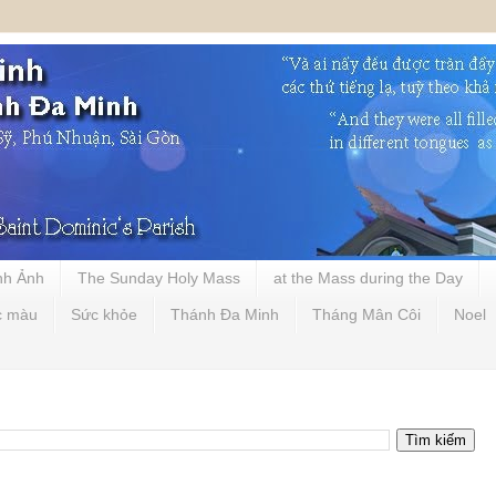
nh Ảnh
The Sunday Holy Mass
at the Mass during the Day
c màu
Sức khỏe
Thánh Đa Minh
Tháng Mân Côi
Noel