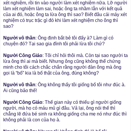
xét nghiệm, rồi tin vào người làm xét nghiệm nữa. Lỡ người
làm xét nghiệm làm sai, hoặc ông ta nhầm lẫn với kết quả
của ai đó, hoặc ông ta lừa ông thì sao? Biết đâu cái máy xét
nghiệm có trục trặc gì đó khi làm xét nghiệm cho ông thì
sao?
Người vô thần
: Ông định bắt bẻ tôi đấy à? Làm gì có
chuyện đó? Tại sao gia đình tôi phải lừa tôi chứ?
Người Công Giáo
: Tôi chỉ hỏi thôi mà. Còn tại sao người ta
lừa ông thì ai mà biết. Nhưng ông cũng không thể chứng
minh cho tôi cách chắc chắn rằng người đàn ông mà ông
gọi là “bố” kia là bố thật của ông, đúng không?
Người vô thần
: Ông không thấy tôi giống bố tôi như đúc à.
Ai cũng bảo thế!
Người Công Giáo
: Thế gian này có thiếu gì người giống
người, mà họ có máu mủ gì đâu. Vả lại, ông nói thế thì
chẳng lẽ đứa bé sinh ra không giống cha mẹ nó như đúc thì
không phải là con của họ à.