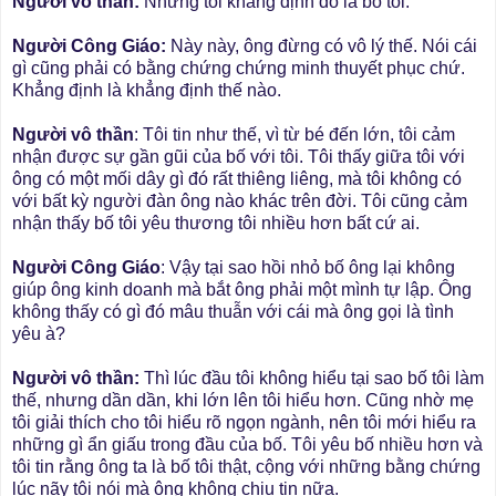
Người vô thần:
Nhưng tôi khẳng định đó là bố tôi.
Người Công Giáo:
Này này, ông đừng có vô lý thế. Nói cái
gì cũng phải có bằng chứng chứng minh thuyết phục chứ.
Khẳng định là khẳng định thế nào.
Người vô thần
: Tôi tin như thế, vì từ bé đến lớn, tôi cảm
nhận được sự gần gũi của bố với tôi. Tôi thấy giữa tôi với
ông có một mối dây gì đó rất thiêng liêng, mà tôi không có
với bất kỳ người đàn ông nào khác trên đời. Tôi cũng cảm
nhận thấy bố tôi yêu thương tôi nhiều hơn bất cứ ai.
Người Công Giáo
: Vậy tại sao hồi nhỏ bố ông lại không
giúp ông kinh doanh mà bắt ông phải một mình tự lập. Ông
không thấy có gì đó mâu thuẫn với cái mà ông gọi là tình
yêu à?
Người vô thần:
Thì lúc đầu tôi không hiểu tại sao bố tôi làm
thế, nhưng dần dần, khi lớn lên tôi hiểu hơn. Cũng nhờ mẹ
tôi giải thích cho tôi hiểu rõ ngọn ngành, nên tôi mới hiểu ra
những gì ẩn giấu trong đầu của bố. Tôi yêu bố nhiều hơn và
tôi tin rằng ông ta là bố tôi thật, cộng với những bằng chứng
lúc nãy tôi nói mà ông không chịu tin nữa.