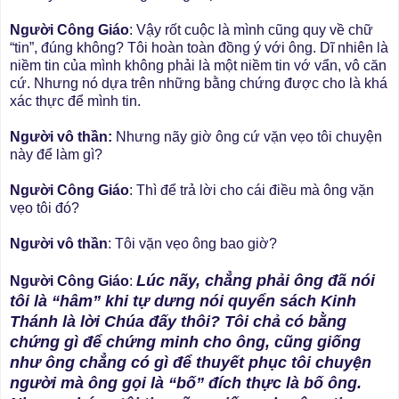
Người Công Giáo
: Vậy rốt cuộc là mình cũng quy về chữ
“tin”, đúng không? Tôi hoàn toàn đồng ý với ông. Dĩ nhiên là
niềm tin của mình không phải là một niềm tin vớ vẩn, vô căn
cứ. Nhưng nó dựa trên những bằng chứng được cho là khá
xác thực để mình tin.
Người vô thần:
Nhưng nãy giờ ông cứ vặn vẹo tôi chuyện
này để làm gì?
Người Công Giáo
: Thì để trả lời cho cái điều mà ông vặn
vẹo tôi đó?
Người vô thần
: Tôi vặn vẹo ông bao giờ?
Lúc nãy, chẳng phải ông đã nói
Người Công Giáo
:
tôi là “hâm” khi tự dưng nói quyển sách Kinh
Thánh là lời Chúa đấy thôi? Tôi chả có bằng
chứng gì để chứng minh cho ông, cũng giống
như ông chẳng có gì để thuyết phục tôi chuyện
người mà ông gọi là “bố” đích thực là bố ông.