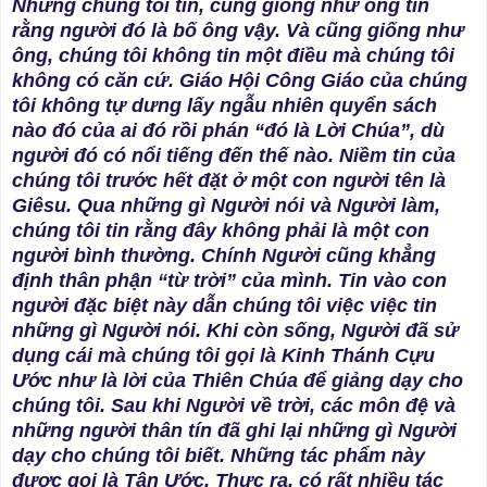
Nhưng chúng tôi tin, cũng giống như ông tin
rằng người đó là bố ông vậy. Và cũng giống như
ông, chúng tôi không tin một điều mà chúng tôi
không có căn cứ. Giáo Hội Công Giáo của chúng
tôi không tự dưng lấy ngẫu nhiên quyển sách
nào đó của ai đó rồi phán “đó là Lời Chúa”, dù
người đó có nổi tiếng đến thế nào. Niềm tin của
chúng tôi trước hết đặt ở một con người tên là
Giêsu. Qua những gì Người nói và Người làm,
chúng tôi tin rằng đây không phải là một con
người bình thường. Chính Người cũng khẳng
định thân phận “từ trời” của mình. Tin vào con
người đặc biệt này dẫn chúng tôi việc việc tin
những gì Người nói. Khi còn sống, Người đã sử
dụng cái mà chúng tôi gọi là Kinh Thánh Cựu
Ước như là lời của Thiên Chúa để giảng dạy cho
chúng tôi. Sau khi Người về trời, các môn đệ và
những người thân tín đã ghi lại những gì Người
dạy cho chúng tôi biết. Những tác phẩm này
được gọi là Tân Ước. Thực ra, có rất nhiều tác