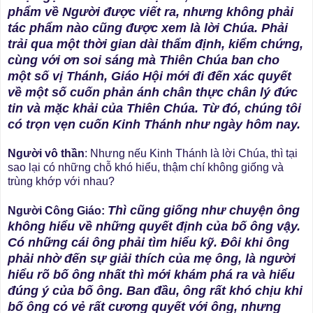
phẩm về Người được viết ra, nhưng không phải
tác phẩm nào cũng được xem là lời Chúa. Phải
trải qua một thời gian dài thẩm định, kiểm chứng,
cùng với ơn soi sáng mà Thiên Chúa ban cho
một số vị Thánh, Giáo Hội mới đi đến xác quyết
về một số cuốn phản ánh chân thực chân lý đức
tin và mặc khải của Thiên Chúa. Từ đó, chúng tôi
có trọn vẹn cuốn Kinh Thánh như ngày hôm nay.
Người vô thần
: Nhưng nếu Kinh Thánh là lời Chúa, thì tại
sao lại có những chỗ khó hiểu, thậm chí không giống và
trùng khớp với nhau?
Thì cũng giống như chuyện ông
Người Công Giáo:
không hiểu về những quyết định của bố ông vậy.
Có những cái ông phải tìm hiểu kỹ. Đôi khi ông
phải nhờ đến sự giải thích của mẹ ông, là người
hiểu rõ bố ông nhất thì mới khám phá ra và hiểu
đúng ý của bố ông. Ban đầu, ông rất khó chịu khi
bố ông có vẻ rất cương quyết với ông, nhưng