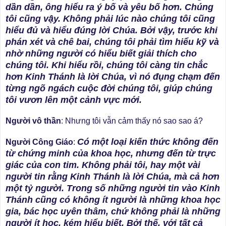
dần dần, ông hiểu ra ý bố và yêu bố hơn. Chúng
tôi cũng vậy. Không phải lúc nào chúng tôi cũng
hiểu đủ và hiểu đúng lời Chúa. Bởi vậy, trước khi
phán xét và chê bai, chúng tôi phải tìm hiểu kỹ và
nhờ những người có hiểu biết giải thích cho
chúng tôi. Khi hiểu rồi, chúng tôi càng tin chắc
hơn Kinh Thánh là lời Chúa, vì nó đụng chạm đến
từng ngõ ngách cuộc đời chúng tôi, giúp chúng
tôi vươn lên một cảnh vực mới.
Người vô thần
: Nhưng tôi vẫn cảm thấy nó sao sao á?
Có một loại kiến thức không đến
Người Công Giáo
:
từ chứng minh của khoa học, nhưng đến từ trực
giác của con tim. Không phải tôi, hay một vài
người tin rằng Kinh Thánh là lời Chúa, mà cả hơn
một tỷ người. Trong số những người tin vào Kinh
Thánh cũng có không ít người là những khoa học
gia, bác học uyên thâm, chứ không phải là những
người ít học, kém hiểu biết. Bởi thế, với tất cả