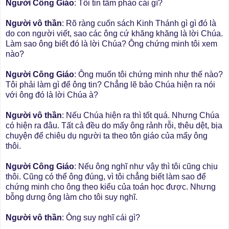
Người Công Giáo
: Tôi tin tầm phào cái gì?
Người vô thần
: Rõ ràng cuốn sách Kinh Thánh gì gì đó là
do con người viết, sao các ông cứ khăng khăng là lời Chúa.
Làm sao ông biết đó là lời Chúa? Ông chứng minh tôi xem
nào?
Người Công Giáo
: Ông muốn tôi chứng minh như thế nào?
Tôi phải làm gì để ông tin? Chẳng lẽ bảo Chúa hiện ra nói
với ông đó là lời Chúa à?
Người vô thần
: Nếu Chúa hiện ra thì tốt quá. Nhưng Chúa
có hiện ra đâu. Tất cả đều do mấy ông rảnh rỗi, thêu dệt, bịa
chuyện để chiêu dụ người ta theo tôn giáo của mấy ông
thôi.
Người Công Giáo
: Nếu ông nghĩ như vậy thì tôi cũng chịu
thôi. Cũng có thể ông đúng, vì tôi chẳng biết làm sao để
chứng minh cho ông theo kiểu của toán học được. Nhưng
bỗng dưng ông làm cho tôi suy nghĩ.
Người vô thần
: Ông suy nghĩ cái gì?