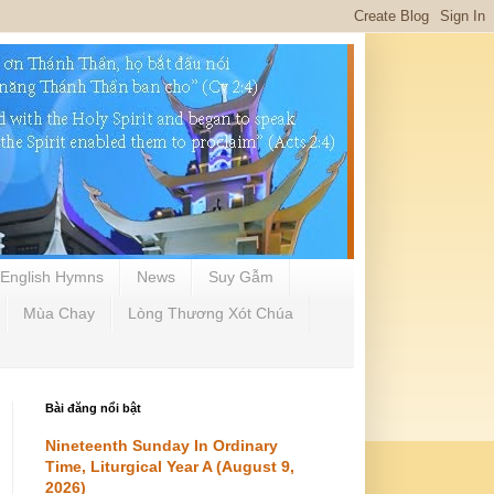
English Hymns
News
Suy Gẫm
Mùa Chay
Lòng Thương Xót Chúa
Bài đăng nổi bật
Nineteenth Sunday In Ordinary
Time, Liturgical Year A (August 9,
2026)