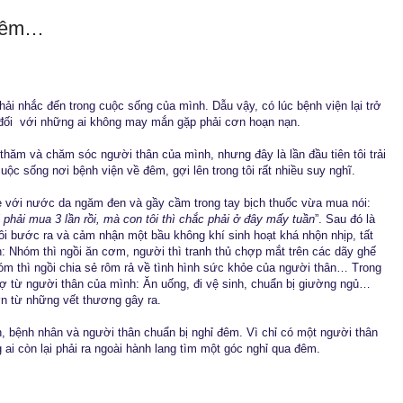
 đêm…
ải nhắc đến trong cuộc sống của mình. Dẫu vậy, có lúc bệnh viện lại trở
” đối với những ai không may mắn gặp phải cơn hoạn nạn.
 thăm và chăm sóc người thân của mình, nhưng đây là lần đầu tiên tôi trải
ộc sống nơi bệnh viện về đêm, gợi lên trong tôi rất nhiều suy nghĩ.
ẹ với nước da ngăm đen và gầy cầm trong tay bịch thuốc vừa mua nói:
phải mua 3 lần rồi, mà con tôi thì chắc phải ở đây mấy tuần
”. Sau đó là
tôi bước ra và cảm nhận một bầu không khí sinh hoạt khá nhộn nhịp, tất
: Nhóm thì ngồi ăn cơm, người thì tranh thủ chợp mắt trên các dãy ghế
nhóm thì ngồi chia sẻ rôm rả về tình hình sức khỏe của người thân… Trong
ợ từ người thân của mình: Ăn uống, đi vệ sinh, chuẩn bị giường ngủ…
ớn từ những vết thương gây ra.
n, bệnh nhân và người thân chuẩn bị nghỉ đêm. Vì chỉ có một người thân
 ai còn lại phải ra ngoài hành lang tìm một góc nghỉ qua đêm.