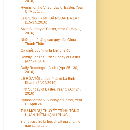
2016)
Hymns for the VI Sunday of Easter, Year
C (May 1, ...
CHƯƠNG TRÌNH DÃ NGOẠI ĐÀ LẠT
(1.5-3.5.2016)
Sixth Sunday of Easter, Year C (May 1,
2016)
Những quà tặng cao quý của Chúa
Thánh Thần
Cá chết: bốc “mùi tử khí” chế độ
Homily For The Fifth Sunday of Easter
(Apr 24, 2016)
Daily Readings – Audio (Apr 25 - 30,
2016)
LỄ RỬA TỘI em bé Phê-rô Lã Bình
Khanh (24/04/2016)
Fifth Sunday of Easter, Year C (Apr 24,
2016)
Hymns for the V Sunday of Easter, Year
C (April 24...
THƯ MỜI DỰ THUYẾT TRÌNH TÔNG
HUẤN “NIỀM HẠNH PHÚC ...
3 phút cứu trẻ bị hóc dị vật mà cha mẹ
nào cũng cầ...