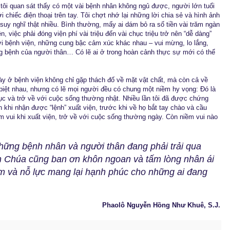
tôi quan sát thấy có một vài bệnh nhân không ngủ được, người lớn tuổi
ới chiếc điện thoại trên tay. Tôi chợt nhớ lại những lời chia sẻ và hình ảnh
 suy nghĩ thật nhiều. Bình thường, mấy ai dám bỏ ra số tiền vài trăm ngàn
 việc phải đóng viện phí vài triệu đến vài chục triệu trở nên “dễ dàng”
i bệnh viện, những cung bậc cảm xúc khác nhau – vui mừng, lo lắng,
ạng bệnh của người thân… Có lẽ ai ở trong hoàn cảnh thực sự mới có thể
gày ở bệnh viện không chỉ gặp thách đố về mặt vật chất, mà còn cả về
 biệt nhau, nhưng có lẽ mọi người đều có chung một niềm hy vọng: Đó là
 và trở về với cuộc sống thường nhật. Nhiều lần tôi đã được chứng
khi nhận được “lệnh” xuất viện, trước khi về họ bắt tay chào và cầu
vui khi xuất viện, trở về với cuộc sống thường ngày. Còn niềm vui nào
hững bệnh nhân và người thân đang phải trải qua
n Chúa cũng ban ơn khôn ngoan và tấm lòng nhân ái
tâm và nỗ lực mang lại hạnh phúc cho những ai đang
Phaolô Nguyễn Hồng Như Khuê, S.J.