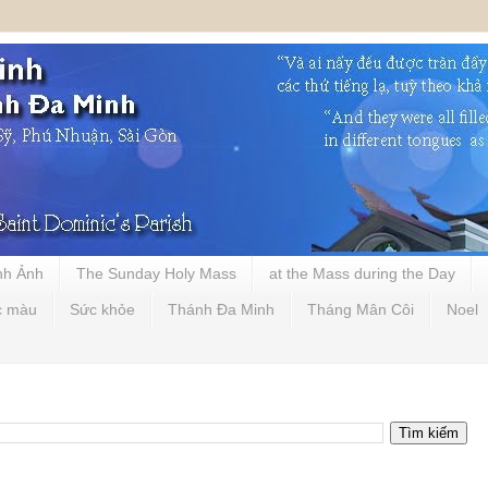
nh Ảnh
The Sunday Holy Mass
at the Mass during the Day
c màu
Sức khỏe
Thánh Đa Minh
Tháng Mân Côi
Noel