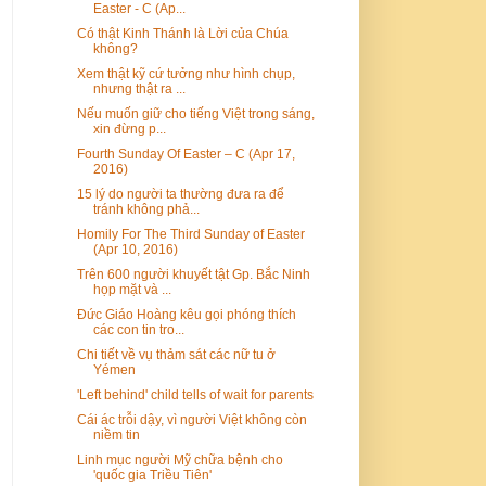
Easter - C (Ap...
Có thật Kinh Thánh là Lời của Chúa
không?
Xem thật kỹ cứ tưởng như hình chụp,
nhưng thật ra ...
Nếu muốn giữ cho tiếng Việt trong sáng,
xin đừng p...
Fourth Sunday Of Easter – C (Apr 17,
2016)
15 lý do người ta thường đưa ra để
tránh không phả...
Homily For The Third Sunday of Easter
(Apr 10, 2016)
Trên 600 người khuyết tật Gp. Bắc Ninh
họp mặt và ...
Đức Giáo Hoàng kêu gọi phóng thích
các con tin tro...
Chi tiết về vụ thảm sát các nữ tu ở
Yémen
'Left behind' child tells of wait for parents
Cái ác trỗi dậy, vì người Việt không còn
niềm tin
Linh mục người Mỹ chữa bệnh cho
'quốc gia Triều Tiên'