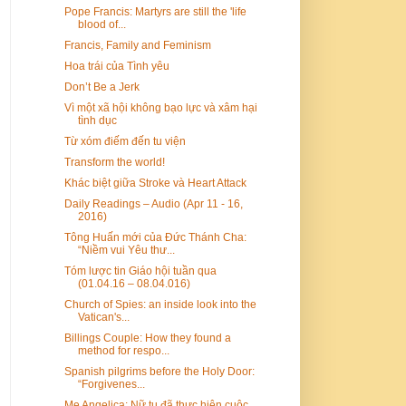
Pope Francis: Martyrs are still the 'life
blood of...
Francis, Family and Feminism
Hoa trái của Tình yêu
Don’t Be a Jerk
Vì một xã hội không bạo lực và xâm hại
tình dục
Từ xóm điếm đến tu viện
Transform the world!
Khác biệt giữa Stroke và Heart Attack
Daily Readings – Audio (Apr 11 - 16,
2016)
Tông Huấn mới của Đức Thánh Cha:
“Niềm vui Yêu thư...
Tóm lược tin Giáo hội tuần qua
(01.04.16 – 08.04.016)
Church of Spies: an inside look into the
Vatican's...
Billings Couple: How they found a
method for respo...
Spanish pilgrims before the Holy Door:
“Forgivenes...
Mẹ Angelica: Nữ tu đã thực hiện cuộc