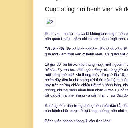
Cuộc sống nơi bệnh viện về
Bệnh viện, hai từ mà có lẽ không ai mong muốn ph
nên quen thuộc, thậm chí nó trở thành “ngôi nhà
Tôi đã nhiều lần có kinh nghiệm đến bệnh viện để
qua một đêm trọn vẹn ở bệnh viện. Khi quan sát cu
19 giờ 30, tôi bước vào thang máy, một người m
“
Nhiêu đây mà hơn 300 ngàn đồng, từ sáng giờ tôi 
một tiếng thở dài! Khi thang máy dừng ở lầu 10, 
nhiên đây đều là những người thân của bệnh nhân
hay trên những chiếc chiếu trải trên hành lang, 
phòng, những bệnh nhân luôn nhận được sự hỗ tr
tất cả diễn ra nhẹ nhàng và cẩn thận vì sự đau đ
Khoảng 22h, đèn trong phòng bệnh bắt đầu tắt dầ
của bệnh nhân được ở lại trong phòng, nên những
Bệnh viện nhanh chóng đi vào tĩnh lặng!