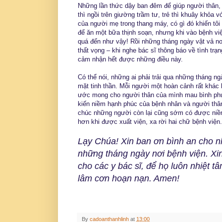
Những lần thức dậy ban đêm để giúp người thân, 
thì ngồi trên giường trầm tư, trẻ thì khuây khỏa v
của người mẹ trong thang máy, có gì đó khiến tôi
để ăn một bữa thịnh soạn, nhưng khi vào bệnh viện,
quá đến như vậy! Rồi những tháng ngày vật vả nơ
thất vọng – khi nghe bác sĩ thông báo về tình tr
cảm nhận hết được những điều này.
Có thể nói, những ai phải trải qua những tháng n
mặt tinh thần. Mỗi người một hoàn cảnh rất khác
ước mong cho người thân của mình mau bình phục
kiến niềm hạnh phúc của bệnh nhân và người thân 
chúc những người còn lại cũng sớm có được niềm 
hơn khi được xuất viện, xa rời hai chữ bệnh viện.
Lạy Chúa! Xin ban ơn bình an cho n
những tháng ngày nơi bệnh viện. Xi
cho các y bác sĩ, để họ luôn nhiệt 
lâm cơn hoạn nạn. Amen!
By
cadoanthanhlinh
at
13:00