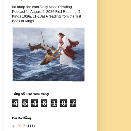
loi-nhap-the.com Daily Mass Reading
Podcast for August 9, 2026 First Reading (1
Kings 19:9a, 11-13a) A reading from the first
Book of Kings ...
Tổng số lượt xem trang
4
5
4
6
1
8
7
Bài Đã Đăng
►
2026
(111)