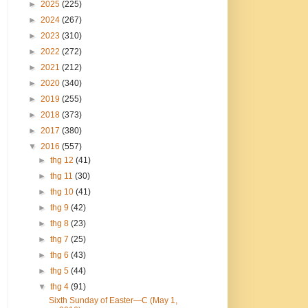
►
2025
(225)
►
2024
(267)
►
2023
(310)
►
2022
(272)
►
2021
(212)
►
2020
(340)
►
2019
(255)
►
2018
(373)
►
2017
(380)
▼
2016
(557)
►
thg 12
(41)
►
thg 11
(30)
►
thg 10
(41)
►
thg 9
(42)
►
thg 8
(23)
►
thg 7
(25)
►
thg 6
(43)
►
thg 5
(44)
▼
thg 4
(91)
Sixth Sunday of Easter—C (May 1,