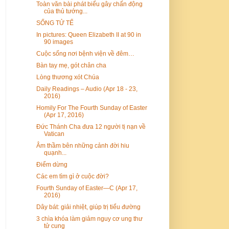
Toàn văn bài phát biểu gây chấn động
của thủ tướng...
SỐNG TỬ TẾ
In pictures: Queen Elizabeth II at 90 in
90 images
Cuộc sống nơi bệnh viện về đêm…
Bàn tay mẹ, gót chân cha
Lòng thương xót Chúa
Daily Readings – Audio (Apr 18 - 23,
2016)
Homily For The Fourth Sunday of Easter
(Apr 17, 2016)
Đức Thánh Cha đưa 12 người tị nạn về
Vatican
Âm thầm bên những cảnh đời hiu
quạnh...
Điểm dừng
Các em tìm gì ở cuộc đời?
Fourth Sunday of Easter—C (Apr 17,
2016)
Dây bát: giải nhiệt, giúp trị tiểu đường
3 chìa khóa làm giảm nguy cơ ung thư
tử cung