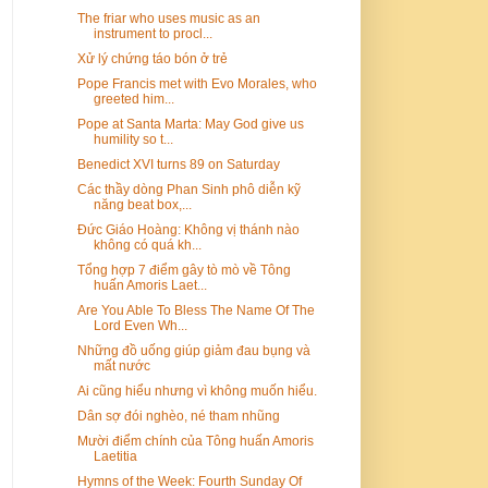
The friar who uses music as an
instrument to procl...
Xử lý chứng táo bón ở trẻ
Pope Francis met with Evo Morales, who
greeted him...
Pope at Santa Marta: May God give us
humility so t...
Benedict XVI turns 89 on Saturday
Các thầy dòng Phan Sinh phô diễn kỹ
năng beat box,...
Đức Giáo Hoàng: Không vị thánh nào
không có quá kh...
Tổng hợp 7 điểm gây tò mò về Tông
huấn Amoris Laet...
Are You Able To Bless The Name Of The
Lord Even Wh...
Những đồ uống giúp giảm đau bụng và
mất nước
Ai cũng hiểu nhưng vì không muốn hiểu.
Dân sợ đói nghèo, né tham nhũng
Mười điểm chính của Tông huấn Amoris
Laetitia
Hymns of the Week: Fourth Sunday Of