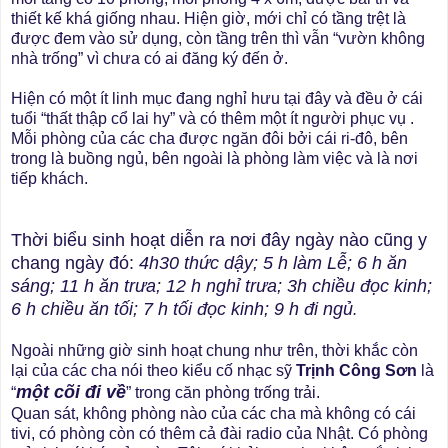
thiết kế khá giống nhau. Hiện giờ, mới chỉ có tầng trệt là
được đem vào sử dụng, còn tầng trên thì vẫn “vườn không
nhà trống” vì chưa có ai đăng ký đến ở.
Hiện có một ít linh mục đang nghỉ hưu tại đây và đều ở cái
tuổi “thất thập cổ lai hy” và có thêm một ít người phục vụ .
Mỗi phòng của các cha được ngăn đôi bởi cái ri-đô, bên
trong là buồng ngủ, bên ngoài là phòng làm việc và là nơi
tiếp khách.
Thời biểu sinh hoạt diễn ra nơi đây ngày nào cũng y
chang ngày đó:
4h30 thức dậy; 5 h làm Lễ; 6 h ăn
sáng; 11 h ăn trưa; 12 h nghỉ trưa; 3h chiều đọc kinh;
6 h chiều ăn tối; 7 h tối đọc kinh; 9 h đi ngủ
.
Ngoài những giờ sinh hoạt chung như trên, thời khắc còn
lại của các cha nói theo kiểu cố nhạc sỹ
Trịnh Công Sơn
là
một cõi đi về
“
” trong căn phòng trống trải.
Quan sát, không phòng nào của các cha mà không có cái
tivi, có phòng còn có thêm cả đài radio của Nhật. Có phòng