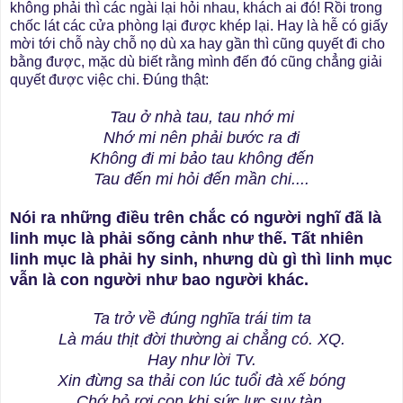
không phải thì các ngài lại hỏi nhau, khách ai đó! Rồi trong
chốc lát các cửa phòng lại được khép lại. Hay là hễ có giấy
mời tới chỗ này chỗ nọ dù xa hay gần thì cũng quyết đi cho
bằng được, mặc dù biết rằng mình đến đó cũng chẳng giải
quyết được việc chi. Đúng thật:
Tau ở nhà tau, tau nhớ mi
Nhớ mi nên phải bước ra đi
Không đi mi bảo tau không đến
Tau đến mi hỏi đến mần chi....
Nói ra những điều trên chắc có người nghĩ đã là
linh mục là phải sống cảnh như thế. Tất nhiên
linh mục là phải hy sinh, nhưng dù gì thì linh mục
vẫn là con người như bao người khác.
Ta trở về đúng nghĩa trái tim ta
Là máu thịt đời thường ai chẳng có. XQ.
Hay như lời Tv.
Xin đừng sa thải con lúc tuổi đà xế bóng
Chớ bỏ rơi con khi sức lực suy tàn.