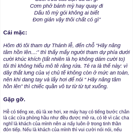
Cơm phở bánh mỳ hay quay đi
Dấu tô mỳ gói không ai biết
Đơn giản vậy thôi chất có gì”
Cái mặc:
Hôm đó tôi tham dự Thánh lễ, đến chỗ “Hãy nâng
tâm hồn lên...:” thì thấy mấy người tham dự phía dưới
cười khúc khích (tất nhiên là họ không dám cười to)
tôi thì không hiểu mô tê răng rứa. Té ra là thế này: vì
dây thắt lưng của vị chủ tế không còn ở mức an toàn,
nên khi dang tay và lấy hơi để nói “ Hãy nâng tâm
hồn lên” thì chiếc quần vô tư từ từ tụt xuống.
Gặp gỡ.
Hễ có tiếng xe, dù là xe hơi, xe máy hay có tiếng bước chân
là các cửa phòng hầu như đều được mở ra, có lẽ vì các cha
nghĩ là khách của mình nên ai nấy luôn ở trong tinh thần
đón tiếp. Nếu là khách của mình thì vui cười nói nói, nếu