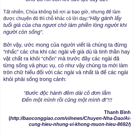
Tất nhiên, Chúa không bỏ rơi ai bao giờ, nhưng để làm
“Hãy gánh lấy
được chuyện đó thì chỗ khác có lời dạy:
tuổi già của cha ngươi chớ làm phiền lòng người khi
người còn sống”.
Bởi vậy, ước mong của người viết là chúng ta đừng
“nhấc” các cha khi các ngài về già dù là tinh thần hay
vật chất ra khỏi “chốn” mà trước đây các ngài đã
từng sống và phục vụ, có như vậy chúng ta mới làm
tròn chữ hiếu đối với các ngài và nhất là để các ngài
khỏi phải sống trong cảnh:
“Bước độc hành đêm dài cô đơn lắm
Đến một mình rồi cũng một mình đi”!!!
Thanh Bình
(
http://baoconggiao.com/vi/news/Chuyen-Nha-Dao/Ai-
cung-hieu-nhung-vi-khong-muon-hieu-8692/
)