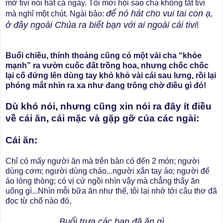
mở tivi nói hát cả ngày. Tôi mới hỏi sao cha không tắt tivi
để nó hát cho vui tai con ạ,
mà nghỉ một chút. Ngài bảo:
ở đây ngoài Chúa ra biết bạn với ai ngoài cái tivi
!
Buổi chiều, thỉnh thoảng cũng có một vài cha “khỏe
mạnh” ra vườn cuốc đất trồng hoa, nhưng chốc chốc
lại cố đứng lên dùng tay khỏ khỏ vài cái sau lưng, rồi lại
phóng mắt nhìn ra xa như đang trông chờ điều gì đó!
Dù khó nói, nhưng cũng xin nói ra đây ít điều
về cái ăn, cái mặc và gặp gỡ của các ngài:
Cái ăn:
Chỉ có mấy người ăn mà trên bàn có đến 2 món; người
dùng cơm; người dùng cháo...người xắn tay áo; người để
áo lòng thòng; có vị cứ ngồi nhìn vậy mà chẳng thấy ăn
uống gì...Nhìn mỗi bữa ăn như thế, tôi lại nhớ tới câu thơ đã
đọc từ chổ nào đó,
Buổi trưa các bạn đã ăn gì