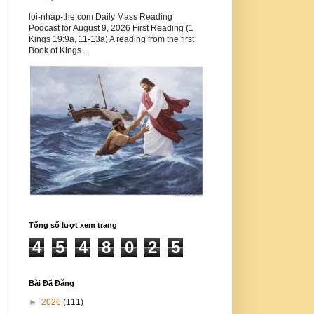
loi-nhap-the.com Daily Mass Reading
Podcast for August 9, 2026 First Reading (1
Kings 19:9a, 11-13a) A reading from the first
Book of Kings ...
Tổng số lượt xem trang
4
5
4
8
0
2
5
Bài Đã Đăng
►
2026
(111)