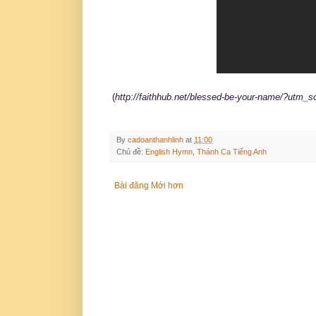
(
http://faithhub.net/blessed-be-your-name/?utm
By
cadoanthanhlinh
at
11:00
Chủ đề:
English Hymn
,
Thánh Ca Tiếng Anh
Bài đăng Mới hơn