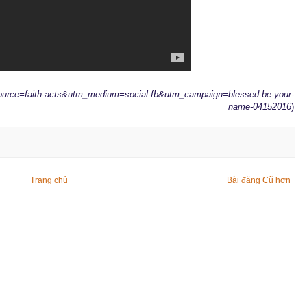
_source=faith-acts&utm_medium=social-fb&utm_campaign=blessed-be-your-
name-04152016
)
Trang chủ
Bài đăng Cũ hơn