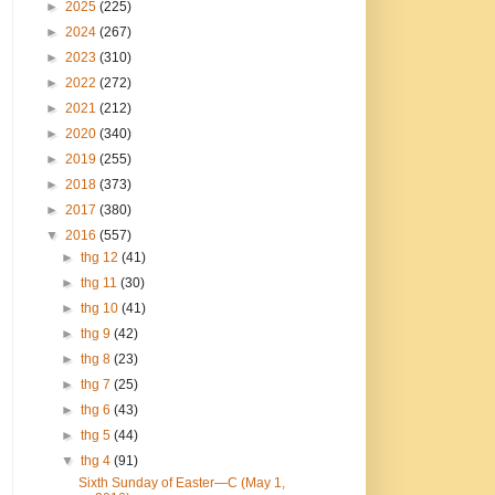
►
2025
(225)
►
2024
(267)
►
2023
(310)
►
2022
(272)
►
2021
(212)
►
2020
(340)
►
2019
(255)
►
2018
(373)
►
2017
(380)
▼
2016
(557)
►
thg 12
(41)
►
thg 11
(30)
►
thg 10
(41)
►
thg 9
(42)
►
thg 8
(23)
►
thg 7
(25)
►
thg 6
(43)
►
thg 5
(44)
▼
thg 4
(91)
Sixth Sunday of Easter—C (May 1,