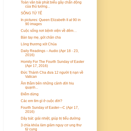
Toàn văn bài phát biểu gây chấn động
của thủ tướng...
SỐNG TỬ TẾ
In pictures: Queen Elizabeth II at 90 in
90 images
Cuộc sống nơi bệnh viện về đêm…
Bàn tay mẹ, gót chân cha
Lòng thương xót Chúa
Daily Readings – Audio (Apr 18 - 23,
2016)
Homily For The Fourth Sunday of Easter
(Apr 17, 2016)
Đức Thánh Cha đưa 12 người tị nạn về
Vatican
Âm thầm bên những cảnh đời hiu
quạnh...
Điểm dừng
Các em tìm gì ở cuộc đời?
Fourth Sunday of Easter—C (Apr 17,
2016)
Dây bát: giải nhiệt, giúp trị tiểu đường
3 chìa khóa làm giảm nguy cơ ung thư
tử cung