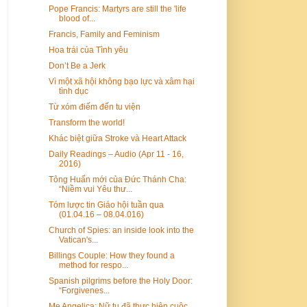
Pope Francis: Martyrs are still the 'life
blood of...
Francis, Family and Feminism
Hoa trái của Tình yêu
Don’t Be a Jerk
Vì một xã hội không bạo lực và xâm hại
tình dục
Từ xóm điếm đến tu viện
Transform the world!
Khác biệt giữa Stroke và Heart Attack
Daily Readings – Audio (Apr 11 - 16,
2016)
Tông Huấn mới của Đức Thánh Cha:
“Niềm vui Yêu thư...
Tóm lược tin Giáo hội tuần qua
(01.04.16 – 08.04.016)
Church of Spies: an inside look into the
Vatican's...
Billings Couple: How they found a
method for respo...
Spanish pilgrims before the Holy Door:
“Forgivenes...
Mẹ Angelica: Nữ tu đã thực hiện cuộc