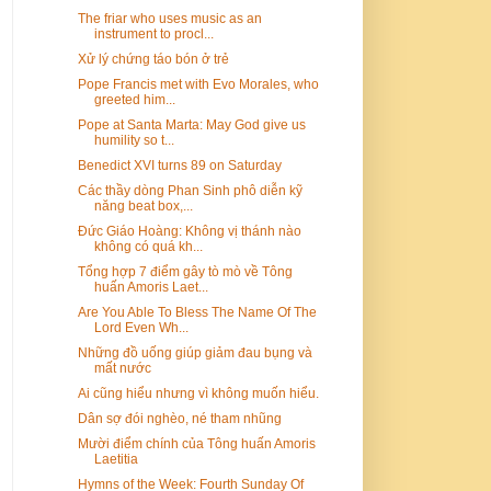
The friar who uses music as an
instrument to procl...
Xử lý chứng táo bón ở trẻ
Pope Francis met with Evo Morales, who
greeted him...
Pope at Santa Marta: May God give us
humility so t...
Benedict XVI turns 89 on Saturday
Các thầy dòng Phan Sinh phô diễn kỹ
năng beat box,...
Đức Giáo Hoàng: Không vị thánh nào
không có quá kh...
Tổng hợp 7 điểm gây tò mò về Tông
huấn Amoris Laet...
Are You Able To Bless The Name Of The
Lord Even Wh...
Những đồ uống giúp giảm đau bụng và
mất nước
Ai cũng hiểu nhưng vì không muốn hiểu.
Dân sợ đói nghèo, né tham nhũng
Mười điểm chính của Tông huấn Amoris
Laetitia
Hymns of the Week: Fourth Sunday Of