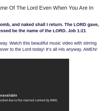
ame Of The Lord Even When You Are In
mb, and naked shall I return. The LORD gave,
essed be the name of the LORD. Job 1:21
ay. Watch this beautiful music video with stirring
l over to the Lord today! It’s all His anyway, AMEN!