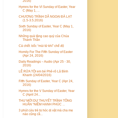
2016)
Hymns for the VI Sunday of Easter, Year
C (May 1, ...
CHƯƠNG TRÌNH DÃ NGOẠI ĐÀ LẠT
(1.5-3.5.2016)
Sixth Sunday of Easter, Year C (May 1,
2016)
Những quà tặng cao quý của Chúa
Thánh Thần
Cá chết: bốc “mùi tử khí” chế độ
Homily For The Fifth Sunday of Easter
(Apr 24, 2016)
Daily Readings – Audio (Apr 25 - 30,
2016)
LỄ RỬA TỘI em bé Phê-rô Lã Bình
Khanh (24/04/2016)
Fifth Sunday of Easter, Year C (Apr 24,
2016)
Hymns for the V Sunday of Easter, Year
C (April 24...
THƯ MỜI DỰ THUYẾT TRÌNH TÔNG
HUẤN “NIỀM HẠNH PHÚC ...
3 phút cứu trẻ bị hóc dị vật mà cha mẹ
nào cũng cầ...