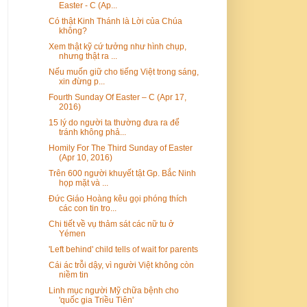
Easter - C (Ap...
Có thật Kinh Thánh là Lời của Chúa
không?
Xem thật kỹ cứ tưởng như hình chụp,
nhưng thật ra ...
Nếu muốn giữ cho tiếng Việt trong sáng,
xin đừng p...
Fourth Sunday Of Easter – C (Apr 17,
2016)
15 lý do người ta thường đưa ra để
tránh không phả...
Homily For The Third Sunday of Easter
(Apr 10, 2016)
Trên 600 người khuyết tật Gp. Bắc Ninh
họp mặt và ...
Đức Giáo Hoàng kêu gọi phóng thích
các con tin tro...
Chi tiết về vụ thảm sát các nữ tu ở
Yémen
'Left behind' child tells of wait for parents
Cái ác trỗi dậy, vì người Việt không còn
niềm tin
Linh mục người Mỹ chữa bệnh cho
'quốc gia Triều Tiên'