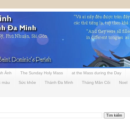
nh Ảnh
The Sunday Holy Mass
at the Mass during the Day
c màu
Sức khỏe
Thánh Đa Minh
Tháng Mân Côi
Noel