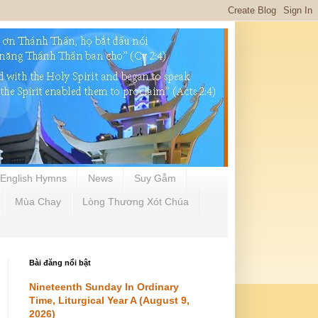
English Hymns
News
Suy Gẫm
Mùa Chay
Lòng Thương Xót Chúa
Bài đăng nổi bật
Nineteenth Sunday In Ordinary
Time, Liturgical Year A (August 9,
2026)