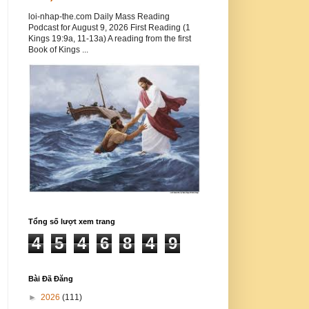
loi-nhap-the.com Daily Mass Reading
Podcast for August 9, 2026 First Reading (1
Kings 19:9a, 11-13a) A reading from the first
Book of Kings ...
Tổng số lượt xem trang
4
5
4
6
8
4
9
Bài Đã Đăng
►
2026
(111)