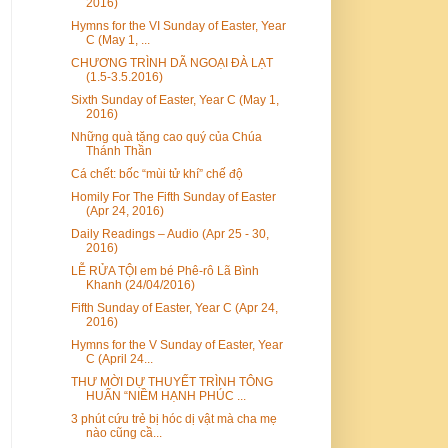
2016)
Hymns for the VI Sunday of Easter, Year
C (May 1, ...
CHƯƠNG TRÌNH DÃ NGOẠI ĐÀ LẠT
(1.5-3.5.2016)
Sixth Sunday of Easter, Year C (May 1,
2016)
Những quà tặng cao quý của Chúa
Thánh Thần
Cá chết: bốc “mùi tử khí” chế độ
Homily For The Fifth Sunday of Easter
(Apr 24, 2016)
Daily Readings – Audio (Apr 25 - 30,
2016)
LỄ RỬA TỘI em bé Phê-rô Lã Bình
Khanh (24/04/2016)
Fifth Sunday of Easter, Year C (Apr 24,
2016)
Hymns for the V Sunday of Easter, Year
C (April 24...
THƯ MỜI DỰ THUYẾT TRÌNH TÔNG
HUẤN “NIỀM HẠNH PHÚC ...
3 phút cứu trẻ bị hóc dị vật mà cha mẹ
nào cũng cầ...