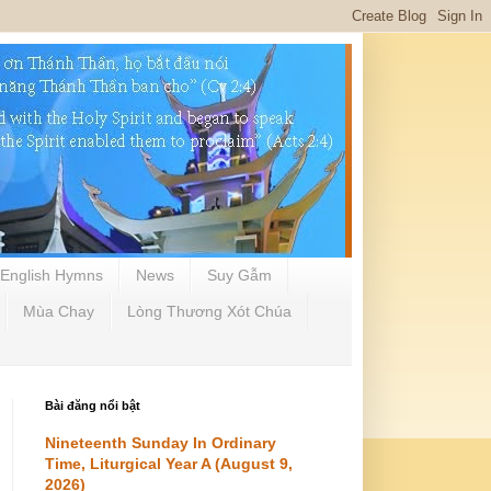
English Hymns
News
Suy Gẫm
Mùa Chay
Lòng Thương Xót Chúa
Bài đăng nổi bật
Nineteenth Sunday In Ordinary
Time, Liturgical Year A (August 9,
2026)