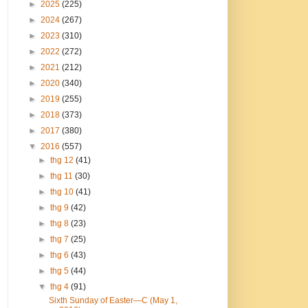
►
2025
(225)
►
2024
(267)
►
2023
(310)
►
2022
(272)
►
2021
(212)
►
2020
(340)
►
2019
(255)
►
2018
(373)
►
2017
(380)
▼
2016
(557)
►
thg 12
(41)
►
thg 11
(30)
►
thg 10
(41)
►
thg 9
(42)
►
thg 8
(23)
►
thg 7
(25)
►
thg 6
(43)
►
thg 5
(44)
▼
thg 4
(91)
Sixth Sunday of Easter—C (May 1,