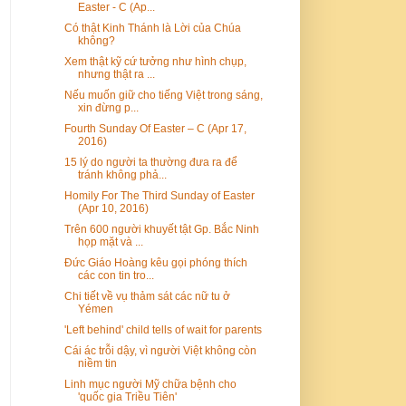
Easter - C (Ap...
Có thật Kinh Thánh là Lời của Chúa
không?
Xem thật kỹ cứ tưởng như hình chụp,
nhưng thật ra ...
Nếu muốn giữ cho tiếng Việt trong sáng,
xin đừng p...
Fourth Sunday Of Easter – C (Apr 17,
2016)
15 lý do người ta thường đưa ra để
tránh không phả...
Homily For The Third Sunday of Easter
(Apr 10, 2016)
Trên 600 người khuyết tật Gp. Bắc Ninh
họp mặt và ...
Đức Giáo Hoàng kêu gọi phóng thích
các con tin tro...
Chi tiết về vụ thảm sát các nữ tu ở
Yémen
'Left behind' child tells of wait for parents
Cái ác trỗi dậy, vì người Việt không còn
niềm tin
Linh mục người Mỹ chữa bệnh cho
'quốc gia Triều Tiên'