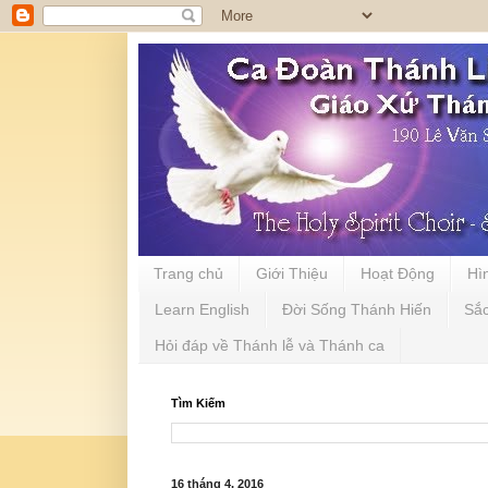
Trang chủ
Giới Thiệu
Hoạt Động
Hì
Learn English
Đời Sống Thánh Hiến
Sắ
Hỏi đáp về Thánh lễ và Thánh ca
Tìm Kiếm
16 tháng 4, 2016