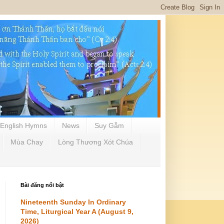
English Hymns
News
Suy Gẫm
Mùa Chay
Lòng Thương Xót Chúa
Bài đăng nổi bật
Nineteenth Sunday In Ordinary
Time, Liturgical Year A (August 9,
2026)