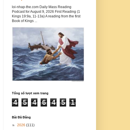
loi-nhap-the.com Daily Mass Reading
Podcast for August 9, 2026 First Reading (1
Kings 19:9a, 11-13a) A reading from the first
Book of Kings ...
Tổng số lượt xem trang
4
5
4
6
4
5
1
Bài Đã Đăng
►
2026
(111)