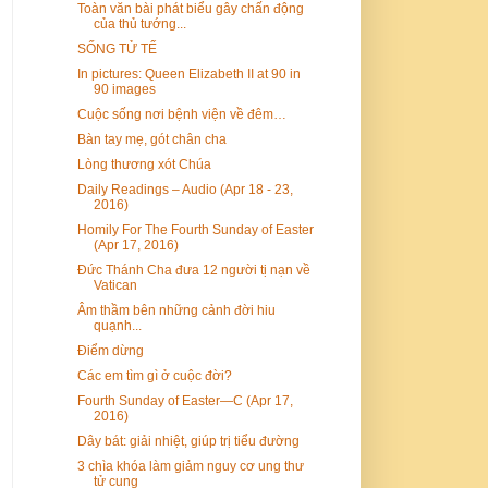
Toàn văn bài phát biểu gây chấn động
của thủ tướng...
SỐNG TỬ TẾ
In pictures: Queen Elizabeth II at 90 in
90 images
Cuộc sống nơi bệnh viện về đêm…
Bàn tay mẹ, gót chân cha
Lòng thương xót Chúa
Daily Readings – Audio (Apr 18 - 23,
2016)
Homily For The Fourth Sunday of Easter
(Apr 17, 2016)
Đức Thánh Cha đưa 12 người tị nạn về
Vatican
Âm thầm bên những cảnh đời hiu
quạnh...
Điểm dừng
Các em tìm gì ở cuộc đời?
Fourth Sunday of Easter—C (Apr 17,
2016)
Dây bát: giải nhiệt, giúp trị tiểu đường
3 chìa khóa làm giảm nguy cơ ung thư
tử cung