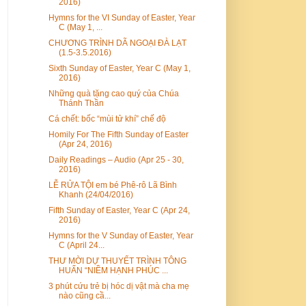
2016)
Hymns for the VI Sunday of Easter, Year
C (May 1, ...
CHƯƠNG TRÌNH DÃ NGOẠI ĐÀ LẠT
(1.5-3.5.2016)
Sixth Sunday of Easter, Year C (May 1,
2016)
Những quà tặng cao quý của Chúa
Thánh Thần
Cá chết: bốc “mùi tử khí” chế độ
Homily For The Fifth Sunday of Easter
(Apr 24, 2016)
Daily Readings – Audio (Apr 25 - 30,
2016)
LỄ RỬA TỘI em bé Phê-rô Lã Bình
Khanh (24/04/2016)
Fifth Sunday of Easter, Year C (Apr 24,
2016)
Hymns for the V Sunday of Easter, Year
C (April 24...
THƯ MỜI DỰ THUYẾT TRÌNH TÔNG
HUẤN “NIỀM HẠNH PHÚC ...
3 phút cứu trẻ bị hóc dị vật mà cha mẹ
nào cũng cầ...