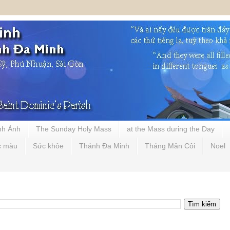
nh Ảnh
The Sunday Holy Mass
at the Mass during the Day
c màu
Sức khỏe
Thánh Đa Minh
Tháng Mân Côi
Noel