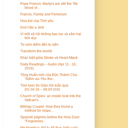
Pope Francis: Martyrs are still the 'life
blood of...
Francis, Family and Feminism
Hoa trái của Tình yêu
Don’t Be a Jerk
Vì một xã hội không bạo lực và xâm hại
tình dục
Từ xóm điếm đến tu viện
Transform the world!
Khác biệt giữa Stroke và Heart Attack
Daily Readings – Audio (Apr 11 - 16,
2016)
Tông Huấn mới của Đức Thánh Cha:
“Niềm vui Yêu thư...
Tóm lược tin Giáo hội tuần qua
(01.04.16 – 08.04.016)
Church of Spies: an inside look into the
Vatican's...
Billings Couple: How they found a
method for respo...
Spanish pilgrims before the Holy Door:
“Forgivenes...
Mẹ Angelica: Nữ tu đã thực hiện cuộc