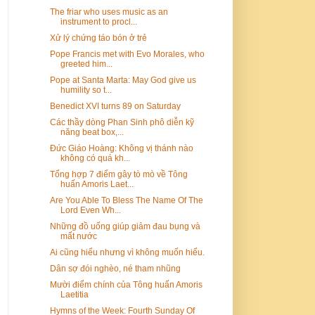
The friar who uses music as an
instrument to procl...
Xử lý chứng táo bón ở trẻ
Pope Francis met with Evo Morales, who
greeted him...
Pope at Santa Marta: May God give us
humility so t...
Benedict XVI turns 89 on Saturday
Các thầy dòng Phan Sinh phô diễn kỹ
năng beat box,...
Đức Giáo Hoàng: Không vị thánh nào
không có quá kh...
Tổng hợp 7 điểm gây tò mò về Tông
huấn Amoris Laet...
Are You Able To Bless The Name Of The
Lord Even Wh...
Những đồ uống giúp giảm đau bụng và
mất nước
Ai cũng hiểu nhưng vì không muốn hiểu.
Dân sợ đói nghèo, né tham nhũng
Mười điểm chính của Tông huấn Amoris
Laetitia
Hymns of the Week: Fourth Sunday Of