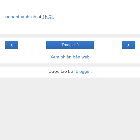
cadoanthanhlinh
at
15:02
‹
›
Trang chủ
Xem phiên bản web
Được tạo bởi
Blogger
.