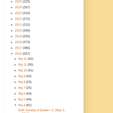
►
2025
(225)
►
2024
(267)
►
2023
(310)
►
2022
(272)
►
2021
(212)
►
2020
(340)
►
2019
(255)
►
2018
(373)
►
2017
(380)
▼
2016
(557)
►
thg 12
(41)
►
thg 11
(30)
►
thg 10
(41)
►
thg 9
(42)
►
thg 8
(23)
►
thg 7
(25)
►
thg 6
(43)
►
thg 5
(44)
▼
thg 4
(91)
Sixth Sunday of Easter—C (May 1,