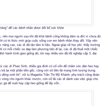
ráng" để các bệnh nhân được bồi bổ sức khỏe
 1, nên mọi người sau khi đã khỏi bệnh cũng không dám ra đời vì chưa đủ
ì chỉ có tri thức mới giúp cuộc sống con em bệnh nhân thay đổi. Vậy nên
 nâng cao, các dì đã tận tâm lo liệu. Ngoài giúp về học phí, thấy trường
hỉ có mỗi chiếc xe đạp làm phương tiện đi lại, các dì đã thuê một chiếc
ờ hành trình gieo giống đó, tới nay nhiều em đã tốt nghiệp cấp 3, đại
từ các dì Phan Sinh, nhiều gia đình có số vốn để chăm sóc đàn heo hay
rả lại một phần tiền gốc, cộng với số tiền lãi mang tính tượng trưng.
o động sinh lời
”, nữ tu Magarita Trần Thị Mỹ Khánh, phụ trách cộng đoàn
oay vòng cho người khác mượn, còn số lãi các dì dành vào việc giúp cho
ục gà để nuôi hay cặp heo giống để lấy vốn…