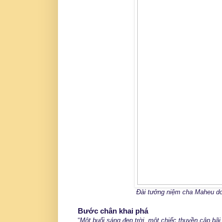
Đài tưởng niệm cha Maheu do
Bước chân khai phá
“
Một buổi sáng đẹp trời, một chiếc thuyền cập bã