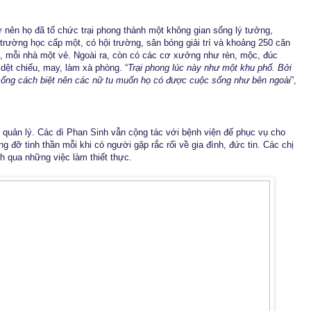
ư nên họ đã tổ chức trại phong thành một không gian sống lý tưởng,
 trường học cấp một, có hội trường, sân bóng giải trí và khoảng 250 căn
, mỗi nhà một vẻ. Ngoài ra, còn có các cơ xưởng như rèn, mộc, đúc
dệt chiếu, may, làm xà phòng. “
Trại phong lúc này như một khu phố. Bởi
, sống cách biệt nên các nữ tu muốn họ có được cuộc sống như bên ngoài
”,
 quản lý. Các dì Phan Sinh vẫn cộng tác với bệnh viện để phục vụ cho
 đỡ tinh thần mỗi khi có người gặp rắc rối về gia đình, đức tin. Các chị
nh qua những việc làm thiết thực.