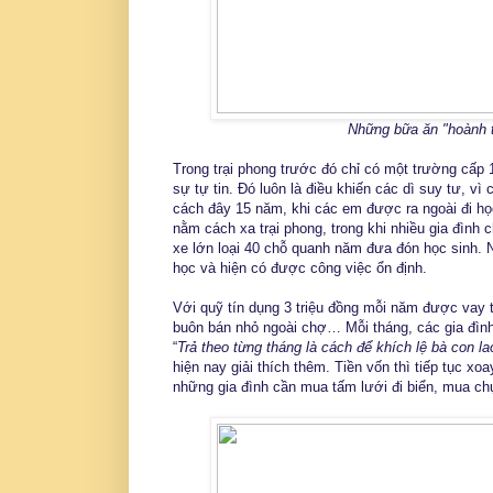
Những bữa ăn "hoành t
Trong trại phong trước đó chỉ có một trường cấp
sự tự tin. Đó luôn là điều khiến các dì suy tư, v
cách đây 15 năm, khi các em được ra ngoài đi học
nằm cách xa trại phong, trong khi nhiều gia đình c
xe lớn loại 40 chỗ quanh năm đưa đón học sinh. Nh
học và hiện có được công việc ổn định.
Với quỹ tín dụng 3 triệu đồng mỗi năm được vay 
buôn bán nhỏ ngoài chợ… Mỗi tháng, các gia đình t
“
Trả theo từng tháng là cách để khích lệ bà con la
hiện nay giải thích thêm. Tiền vốn thì tiếp tục x
những gia đình cần mua tấm lưới đi biển, mua ch