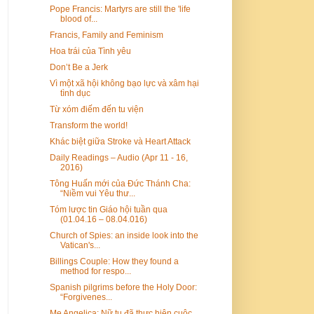
Pope Francis: Martyrs are still the 'life
blood of...
Francis, Family and Feminism
Hoa trái của Tình yêu
Don’t Be a Jerk
Vì một xã hội không bạo lực và xâm hại
tình dục
Từ xóm điếm đến tu viện
Transform the world!
Khác biệt giữa Stroke và Heart Attack
Daily Readings – Audio (Apr 11 - 16,
2016)
Tông Huấn mới của Đức Thánh Cha:
“Niềm vui Yêu thư...
Tóm lược tin Giáo hội tuần qua
(01.04.16 – 08.04.016)
Church of Spies: an inside look into the
Vatican's...
Billings Couple: How they found a
method for respo...
Spanish pilgrims before the Holy Door:
“Forgivenes...
Mẹ Angelica: Nữ tu đã thực hiện cuộc