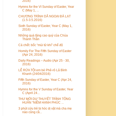
2016)
Hymns for the VI Sunday of Easter, Year
C (May 1, ...
CHƯƠNG TRÌNH DÃ NGOẠI ĐÀ LẠT
(1.5-3.5.2016)
Sixth Sunday of Easter, Year C (May 1,
2016)
Những quà tặng cao quý của Chúa
Thánh Thần
Cá chết: bốc “mùi tử khí” chế độ
Homily For The Fifth Sunday of Easter
(Apr 24, 2016)
Daily Readings – Audio (Apr 25 - 30,
2016)
LỄ RỬA TỘI em bé Phê-rô Lã Bình
Khanh (24/04/2016)
Fifth Sunday of Easter, Year C (Apr 24,
2016)
Hymns for the V Sunday of Easter, Year
C (April 24...
THƯ MỜI DỰ THUYẾT TRÌNH TÔNG
HUẤN “NIỀM HẠNH PHÚC ...
3 phút cứu trẻ bị hóc dị vật mà cha mẹ
nào cũng cầ...