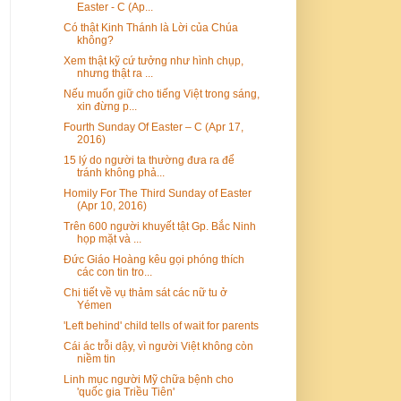
Easter - C (Ap...
Có thật Kinh Thánh là Lời của Chúa
không?
Xem thật kỹ cứ tưởng như hình chụp,
nhưng thật ra ...
Nếu muốn giữ cho tiếng Việt trong sáng,
xin đừng p...
Fourth Sunday Of Easter – C (Apr 17,
2016)
15 lý do người ta thường đưa ra để
tránh không phả...
Homily For The Third Sunday of Easter
(Apr 10, 2016)
Trên 600 người khuyết tật Gp. Bắc Ninh
họp mặt và ...
Đức Giáo Hoàng kêu gọi phóng thích
các con tin tro...
Chi tiết về vụ thảm sát các nữ tu ở
Yémen
'Left behind' child tells of wait for parents
Cái ác trỗi dậy, vì người Việt không còn
niềm tin
Linh mục người Mỹ chữa bệnh cho
'quốc gia Triều Tiên'