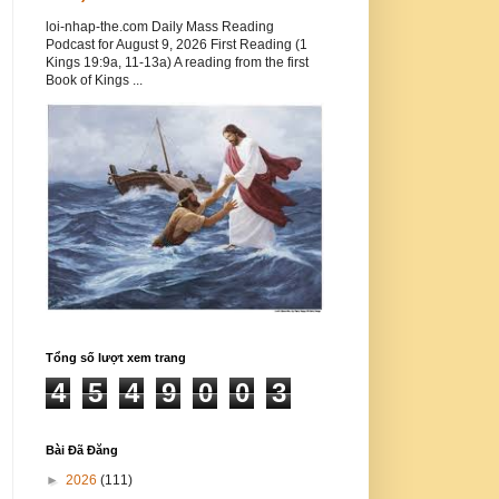
loi-nhap-the.com Daily Mass Reading
Podcast for August 9, 2026 First Reading (1
Kings 19:9a, 11-13a) A reading from the first
Book of Kings ...
Tổng số lượt xem trang
4
5
4
9
0
0
3
Bài Đã Đăng
►
2026
(111)