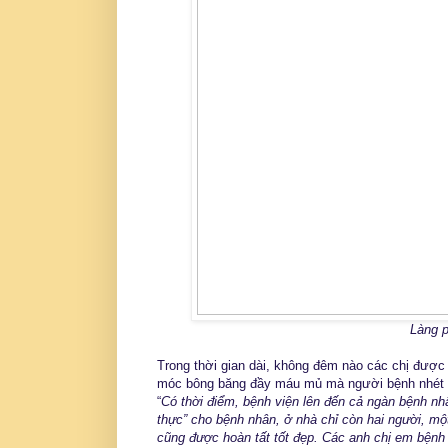
Làng p
Trong thời gian dài, không đêm nào các chị được 
móc bông băng đầy máu mủ mà người bệnh nhét và
“
Có thời điểm, bệnh viện lên đến cả ngàn bệnh nh
thực” cho bệnh nhân, ở nhà chỉ còn hai người, một
cũng được hoàn tất tốt đẹp. Các anh chị em bệnh