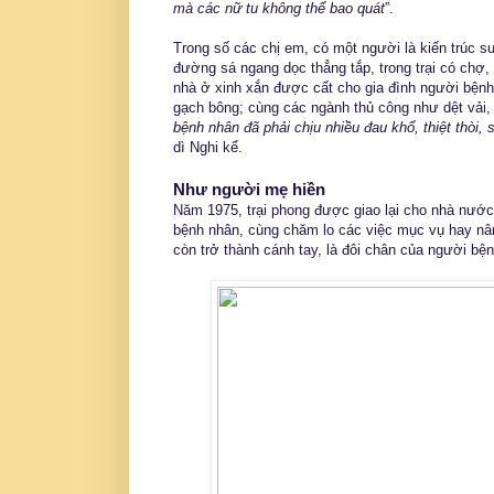
mà các nữ tu không thể bao quát
”.
Trong số các chị em, có một người là kiến trúc s
đường sá ngang dọc thẳng tắp, trong trại có chợ,
nhà ở xinh xắn được cất cho gia đình người bệnh
gạch bông; cùng các ngành thủ công như dệt vải, 
bệnh nhân đã phải chịu nhiều đau khổ, thiệt thòi
dì Nghi kể.
Như người mẹ hiền
Năm 1975, trại phong được giao lại cho nhà nước
bệnh nhân, cùng chăm lo các việc mục vụ hay nâng
còn trở thành cánh tay, là đôi chân của người bệ