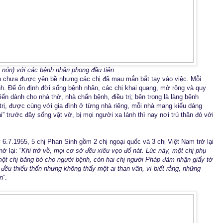
 nón) với các bệnh nhân phong đầu tiên
òn chưa được yên bề nhưng các chị đã mau mắn bắt tay vào việc. Mỗi
h. Để ổn định đời sống bệnh nhân, các chị khai quang, mở rộng và quy
iển dành cho nhà thờ, nhà chẩn bệnh, điều trị; bên trong là làng bệnh
trị, được cùng với gia đình ở từng nhà riêng, mỗi nhà mang kiểu dáng
 trước đây sống vật vờ, bị mọi người xa lánh thì nay nơi trú thân đó với
 6.7.1955, 5 chị Phan Sinh gồm 2 chị ngoại quốc và 3 chị Việt Nam trở lại
ớ lại: “
Khi trở về, mọi cơ sở đều xiêu vẹo đổ nát. Lúc này, một chị phụ
 một chị băng bó cho người bệnh, còn hai chị người Pháp đảm nhận giấy tờ
 đều thiếu thốn nhưng không thấy một ai than vãn, vì biết rằng, những
n
”.