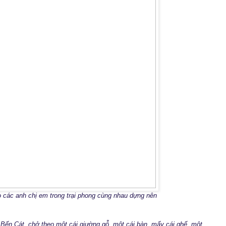
 các anh chị em trong trại phong cùng nhau dựng nên
i Bến Cát, chở theo một cái giường gỗ, một cái bàn, mấy cái ghế, một