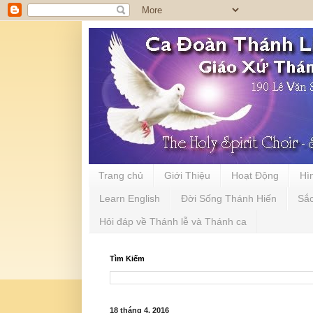
Trang chủ
Giới Thiệu
Hoạt Động
Hì
Learn English
Đời Sống Thánh Hiến
Sắ
Hỏi đáp về Thánh lễ và Thánh ca
Tìm Kiếm
18 tháng 4, 2016