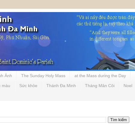
nh Ảnh
The Sunday Holy Mass
at the Mass during the Day
c màu
Sức khỏe
Thánh Đa Minh
Tháng Mân Côi
Noel