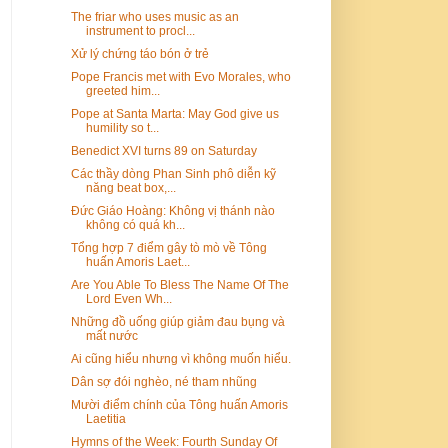
The friar who uses music as an
instrument to procl...
Xử lý chứng táo bón ở trẻ
Pope Francis met with Evo Morales, who
greeted him...
Pope at Santa Marta: May God give us
humility so t...
Benedict XVI turns 89 on Saturday
Các thầy dòng Phan Sinh phô diễn kỹ
năng beat box,...
Đức Giáo Hoàng: Không vị thánh nào
không có quá kh...
Tổng hợp 7 điểm gây tò mò về Tông
huấn Amoris Laet...
Are You Able To Bless The Name Of The
Lord Even Wh...
Những đồ uống giúp giảm đau bụng và
mất nước
Ai cũng hiểu nhưng vì không muốn hiểu.
Dân sợ đói nghèo, né tham nhũng
Mười điểm chính của Tông huấn Amoris
Laetitia
Hymns of the Week: Fourth Sunday Of