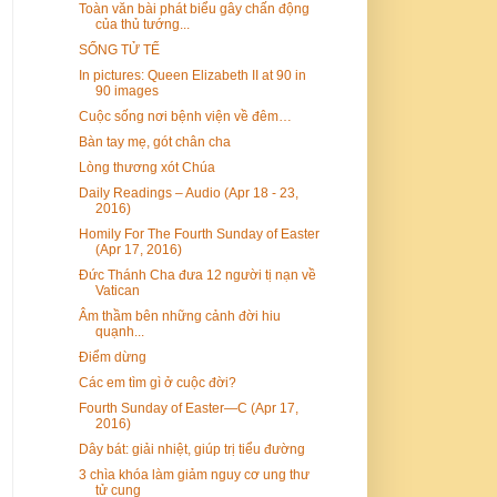
Toàn văn bài phát biểu gây chấn động
của thủ tướng...
SỐNG TỬ TẾ
In pictures: Queen Elizabeth II at 90 in
90 images
Cuộc sống nơi bệnh viện về đêm…
Bàn tay mẹ, gót chân cha
Lòng thương xót Chúa
Daily Readings – Audio (Apr 18 - 23,
2016)
Homily For The Fourth Sunday of Easter
(Apr 17, 2016)
Đức Thánh Cha đưa 12 người tị nạn về
Vatican
Âm thầm bên những cảnh đời hiu
quạnh...
Điểm dừng
Các em tìm gì ở cuộc đời?
Fourth Sunday of Easter—C (Apr 17,
2016)
Dây bát: giải nhiệt, giúp trị tiểu đường
3 chìa khóa làm giảm nguy cơ ung thư
tử cung