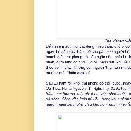
Cha Maheu (đội
Đến nhiệm sở, mọi vật dụng thiếu thốn, chỗ ở c
ngày, họ săn sóc, băng bó cho gần 200 người bện
hoạch giúp trại phong trở nên ngăn nắp: phía bờ b
nhân, giữa làng có chợ. Người bệnh sau khi điều 
theo sở thích… Những con người “thân tàn ma dại”
họ như một “thiên đường”.
Sau 10 năm rời khỏi trại phong do thời cuộc, ngày
Qui Hòa. Nữ tu Nguyễn Thị Nghi, nay đã 91 tuổi nh
trách nhà thương, một chị thì lo việc phát thuốc,
sổ sách. Công việc luôn bù đầu, trong khi mọi thứ
người mang bệnh phải chịu khổ hơn mình nhiều lầ