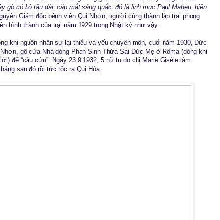
ầy gò có bộ râu dài, cặp mắt sáng quắc, đó là linh mục Paul Maheu, hiến
 nguyên Giám đốc bệnh viện Qui Nhơn, người cùng thành lập trại phong
ên hình thành của trại năm 1929 trong Nhật ký như vậy.
ong khi nguồn nhân sự lại thiếu và yếu chuyên môn, cuối năm 1930, Đức
i Nhơn, gõ cửa Nhà dòng Phan Sinh Thừa Sai Đức Mẹ ở Rôma (dòng khi
giới) để “cầu cứu”. Ngày 23.9.1932, 5 nữ tu do chị Marie Gisèle làm
háng sau đó rồi tức tốc ra Qui Hòa.