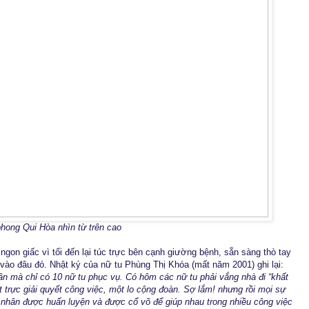
hong Qui Hòa nhìn từ trên cao
ngon giấc vì tối đến lại túc trực bên cạnh giường bệnh, sẵn sàng thò tay
o đâu đó. Nhật ký của nữ tu Phùng Thị Khóa (mất năm 2001) ghi lại:
ân mà chỉ có 10 nữ tu phục vụ. Có hôm các nữ tu phải vắng nhà đi “khất
 trực giải quyết công việc, một lo cộng đoàn. Sợ lắm! nhưng rồi mọi sự
 nhân được huấn luyện và được cổ võ để giúp nhau trong nhiều công việc