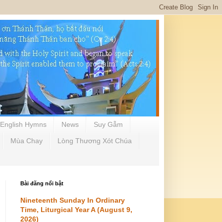
English Hymns
News
Suy Gẫm
Mùa Chay
Lòng Thương Xót Chúa
Bài đăng nổi bật
Nineteenth Sunday In Ordinary
Time, Liturgical Year A (August 9,
2026)