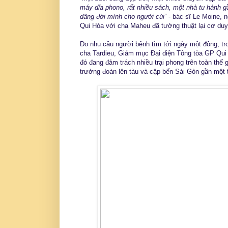
máy dĩa phono, rất nhiều sách, một nhà tu hành g
dâng đời mình cho người cùi
” - bác sĩ Le Moine,
Qui Hòa với cha Maheu đã tường thuật lại cơ duy
Do nhu cầu người bệnh tìm tới ngày một đông, tr
cha Tardieu, Giám mục Đại diện Tông tòa GP Qu
đó đang đảm trách nhiều trại phong trên toàn thế 
trưởng đoàn lên tàu và cập bến Sài Gòn gần một t