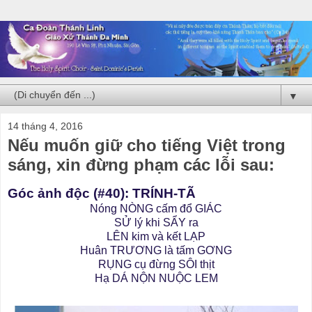
▼
14 tháng 4, 2016
Nếu muốn giữ cho tiếng Việt trong
sáng, xin đừng phạm các lỗi sau:
Góc ảnh độc (#40): TRÍNH-TÃ
Nóng NÒNG cấm đổ GIÁC
SỬ lý khi SẨY ra
LÊN kim và kết LẠP
Huân TRƯƠNG là tấm GƠNG
RỤNG cụ đừng SÔI thịt
Hạ DÁ NỘN NUỘC LEM