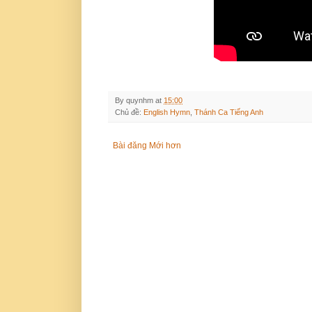
By
quynhm
at
15:00
Chủ đề:
English Hymn
,
Thánh Ca Tiếng Anh
Bài đăng Mới hơn