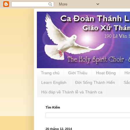
Trang chủ
Giới Thiệu
Hoạt Động
Hì
Learn English
Đời Sống Thánh Hiến
Sắ
Hỏi đáp về Thánh lễ và Thánh ca
Tìm Kiếm
26 tháng 12, 2014