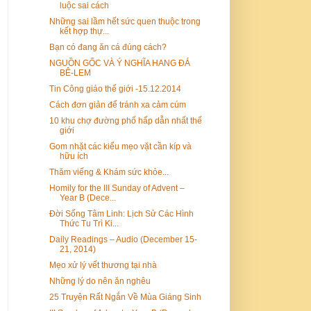
luộc sai cách
Những sai lầm hết sức quen thuộc trong
kết hợp thự...
Bạn có đang ăn cá đúng cách?
NGUỒN GỐC VÀ Ý NGHĨA HANG ĐÁ
BÊ-LEM
Tin Công giáo thế giới -15.12.2014
Cách đơn giản để tránh xa cảm cúm
10 khu chợ đường phố hấp dẫn nhất thế
giới
Gom nhặt các kiểu mẹo vặt cần kíp và
hữu ích
Thăm viếng & Khám sức khỏe...
Homily for the III Sunday of Advent –
Year B (Dece...
Đời Sống Tâm Linh: Lịch Sử Các Hình
Thức Tu Trì Ki...
Daily Readings – Audio (December 15-
21, 2014)
Mẹo xử lý vết thương tại nhà
Những lý do nên ăn nghêu
25 Truyện Rất Ngắn Về Mùa Giáng Sinh