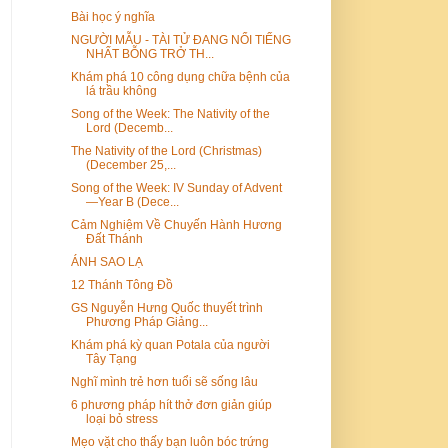
Bài học ý nghĩa
NGƯỜI MẪU - TÀI TỬ ĐANG NỔI TIẾNG
NHẤT BỖNG TRỞ TH...
Khám phá 10 công dụng chữa bệnh của
lá trầu không
Song of the Week: The Nativity of the
Lord (Decemb...
The Nativity of the Lord (Christmas)
(December 25,...
Song of the Week: IV Sunday of Advent
—Year B (Dece...
Cảm Nghiệm Về Chuyến Hành Hương
Đất Thánh
ÁNH SAO LẠ
12 Thánh Tông Đồ
GS Nguyễn Hưng Quốc thuyết trình
Phương Pháp Giảng...
Khám phá kỳ quan Potala của người
Tây Tạng
Nghĩ mình trẻ hơn tuổi sẽ sống lâu
6 phương pháp hít thở đơn giản giúp
loại bỏ stress
Mẹo vặt cho thấy bạn luôn bóc trứng