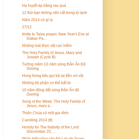
Hạ huyết áp bằng rau quả
12 thứ bạn không nên cất trong tủ lạnh
Năm 2014 có gì lạ
27/12
Invite to Taize prayer, New Year's Eve at
Dakao Pa...
Những loài thực vật cực hiếm
The Holy Family of Jesus, Mary and
Joseph (Cycle B)
Tưởng niệm 10 năm sóng thần Ấn Độ
Dương
Hong Kong kêu gọi trả lại tiền rơi vãi
Những bộ phận cơ thể bất tử
10 năm động đất sóng thần Ấn độ
Dương
Song of the Week: The Holy Family of
Jesus, mary a...
Thiên Chúa có một gia đình
Carolling 2014 (tt)
Homily for The Nativity of the Lord
(December 25, ...
Phân biệt nông sản Đà Lạt với Trung