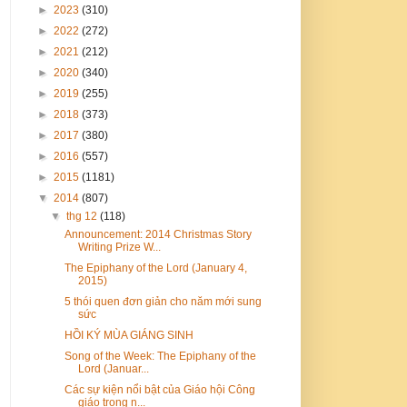
►
2023
(310)
►
2022
(272)
►
2021
(212)
►
2020
(340)
►
2019
(255)
►
2018
(373)
►
2017
(380)
►
2016
(557)
►
2015
(1181)
▼
2014
(807)
▼
thg 12
(118)
Announcement: 2014 Christmas Story
Writing Prize W...
The Epiphany of the Lord (January 4,
2015)
5 thói quen đơn giản cho năm mới sung
sức
HỒI KÝ MÙA GIÁNG SINH
Song of the Week: The Epiphany of the
Lord (Januar...
Các sự kiện nổi bật của Giáo hội Công
giáo trong n...