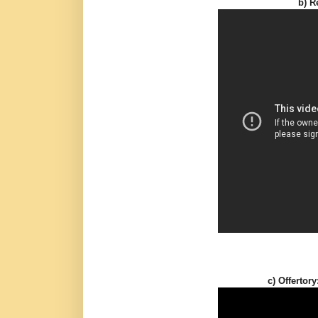
b) R
c) Offertor