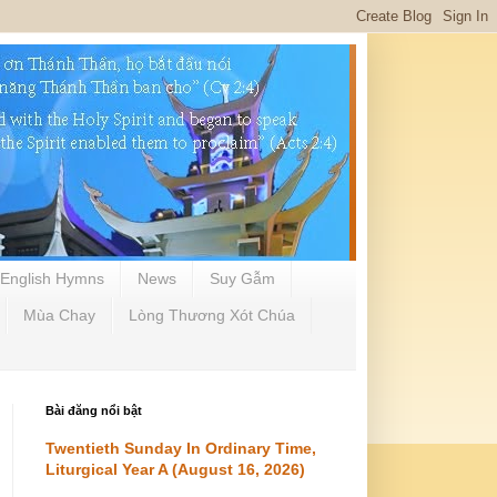
English Hymns
News
Suy Gẫm
Mùa Chay
Lòng Thương Xót Chúa
Bài đăng nổi bật
Twentieth Sunday In Ordinary Time,
Liturgical Year A (August 16, 2026)