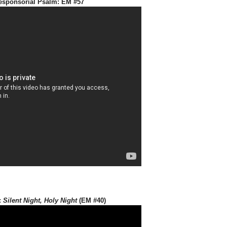
esponsorial Psalm: EM #57
y:
Silent Night, Holy Night
(EM #40)