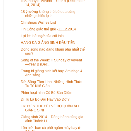
III Sunday of Advent—Year B (December
14, 2014)
18 ý tưởng không thể bỏ qua cùng
những chiếc lọ th...
Christmas Wishes List
Tin Công giáo thế giới -11.12.2014
Lợi ích bất ngờ của cải thìa
HANG ĐÁ GIÁNG SINH ĐẦU TIÊN
Dòng sông nào đáng khám phá nhất thế
giới?
Song of the Week: III Sunday of Advent
—Year B (Dec...
Trang trí giáng sinh kết hợp Âm nhạc &
Ánh sáng
Đời Sống Tâm Linh: Những Hình Thức
Tu Trì Kitô Giáo
Phim hoạt hình Cô Bé Bán Diêm
Đi Tu Là Bỏ Đời Hay Vào Đời?
TRUYỀN THUYẾT VỀ BỘ QUẦN ÁO
GIÁNG SINH
Giáng sinh 2014 – Đồng hành cùng gia
đình Thánh Li...
Lên 'trời' bán cà phê ngắm máy bay ở