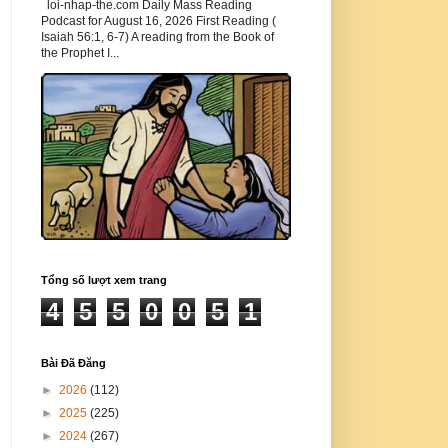
loi-nhap-the.com Daily Mass Reading
Podcast for August 16, 2026 First Reading (
Isaiah 56:1, 6-7) A reading from the Book of
the Prophet I...
Tổng số lượt xem trang
4
5
5
0
0
5
1
Bài Đã Đăng
►
2026
(112)
►
2025
(225)
►
2024
(267)