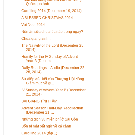
Quốc qua ảnh
Carolling 2014 (December 19, 2014)
A BLESSED CHRISTMAS 2014...
Vui Noel 2014
Nên ăn sữa chua lúc nào trong ngày?
Chúa giáng sinh...
The Nativity of the Lord (December 25,
2014)
Homily for the IV Sunday of Advent –
Year B (Decem...
Daily Readings – Audio (December 22-
28, 2014)
Sứ điệp đúc kết của Thượng Hội đồng
Giám mục về gi...
IV Sunday of Advent-Year B (December
21, 2014)
BÀI GIẢNG TĨNH TÂM
Advent Season Half-Day Recollection
(December 21, ...
Những dịch vụ miễn phí ở Sài Gòn
Bốn bí mật bất ngờ về cá cảnh
Carolling 2014 (tập 1)