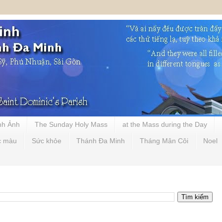
nh Ảnh
The Sunday Holy Mass
at the Mass during the Day
c màu
Sức khỏe
Thánh Đa Minh
Tháng Mân Côi
Noel