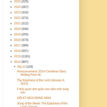
►
2025
(225)
►
2024
(267)
►
2023
(310)
►
2022
(272)
►
2021
(212)
►
2020
(340)
►
2019
(255)
►
2018
(373)
►
2017
(380)
►
2016
(557)
►
2015
(1181)
▼
2014
(807)
▼
thg 12
(118)
Announcement: 2014 Christmas Story
Writing Prize W...
The Epiphany of the Lord (January 4,
2015)
5 thói quen đơn giản cho năm mới sung
sức
HỒI KÝ MÙA GIÁNG SINH
Song of the Week: The Epiphany of the
Lord (Januar...