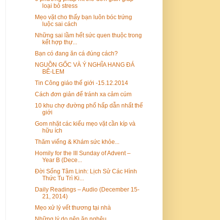
loại bỏ stress
Mẹo vặt cho thấy bạn luôn bóc trứng
luộc sai cách
Những sai lầm hết sức quen thuộc trong
kết hợp thự...
Bạn có đang ăn cá đúng cách?
NGUỒN GỐC VÀ Ý NGHĨA HANG ĐÁ
BÊ-LEM
Tin Công giáo thế giới -15.12.2014
Cách đơn giản để tránh xa cảm cúm
10 khu chợ đường phố hấp dẫn nhất thế
giới
Gom nhặt các kiểu mẹo vặt cần kíp và
hữu ích
Thăm viếng & Khám sức khỏe...
Homily for the III Sunday of Advent –
Year B (Dece...
Đời Sống Tâm Linh: Lịch Sử Các Hình
Thức Tu Trì Ki...
Daily Readings – Audio (December 15-
21, 2014)
Mẹo xử lý vết thương tại nhà
Những lý do nên ăn nghêu