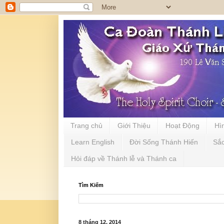
Trang chủ
Giới Thiệu
Hoạt Động
Hì
Learn English
Đời Sống Thánh Hiến
Sắ
Hỏi đáp về Thánh lễ và Thánh ca
Tìm Kiếm
8 tháng 12, 2014