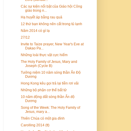
Các sự kiện nổi bật của Giáo hội Công
giáo trong n...
Hạ huyết áp bằng rau quả
12 thứ bạn không nên cất trong tủ lạnh
Năm 2014 có gì lạ
27/12
Invite to Taize prayer, New Year's Eve at
Dakao Pa...
Những loài thực vật cực hiếm
The Holy Family of Jesus, Mary and
Joseph (Cycle B)
Tưởng niệm 10 năm sóng thần Ấn Độ
Dương
Hong Kong kêu gọi trả lại tiền rơi vãi
Những bộ phận cơ thể bất tử
10 năm động đất sóng thần Ấn độ
Dương
Song of the Week: The Holy Family of
Jesus, mary a...
Thiên Chúa có một gia đình
Carolling 2014 (tt)