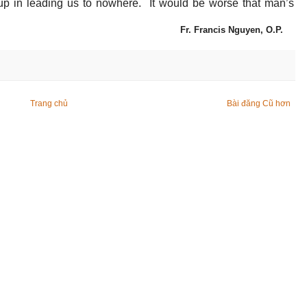
up in leading us to nowhere. It would be worse that man’s
Fr. Francis Nguyen, O.P.
Trang chủ
Bài đăng Cũ hơn