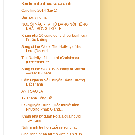
Bốn bí mật bất ngờ về cá cảnh
Carolling 2014 (tập 1)
Bài học ý nghĩa
NGƯỜI MẪU - TÀI TỬ ĐANG NỔI TIẾNG
NHẤT BỖNG TRỞ TH...
Khám phá 10 công dụng chữa bệnh của
lá trầu không
Song of the Week: The Nativity of the
Lord (Decemb...
The Nativity of the Lord (Christmas)
(December 25,...
Song of the Week: IV Sunday of Advent
—Year B (Dece...
Cảm Nghiệm Về Chuyến Hành Hương
Đất Thánh
ÁNH SAO LẠ
12 Thánh Tông Đồ
GS Nguyễn Hưng Quốc thuyết trình
Phương Pháp Giảng...
Khám phá kỳ quan Potala của người
Tây Tạng
Nghĩ mình trẻ hơn tuổi sẽ sống lâu
6 phương pháp hít thở đơn giản giúp