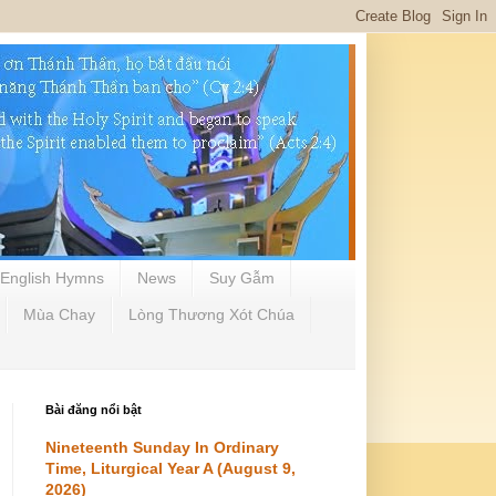
English Hymns
News
Suy Gẫm
Mùa Chay
Lòng Thương Xót Chúa
Bài đăng nổi bật
Nineteenth Sunday In Ordinary
Time, Liturgical Year A (August 9,
2026)