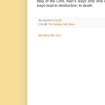
Way of the Lord, man’s ways only end 
ways lead to destruction, to death.
By
quynhm
at
14:56
Chủ đề:
The Sunday Holy Mass
Bài đăng Mới hơn