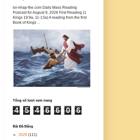
loi-nhap-the.com Daily Mass Reading
Podcast for August 9, 2026 First Reading (1
Kings 19:9a, 11-13a) A reading from the first
Book of Kings ...
Tổng số lượt xem trang
4
5
4
6
6
0
6
Bài Đã Đăng
►
2026
(111)