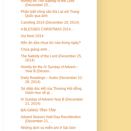
Homily for The Nativity of the Lord
(December 25, ...
Phân biệt nông sản Đà Lạt với Trung
Quốc qua ảnh
Carolling 2014 (December 19, 2014)
A BLESSED CHRISTMAS 2014...
Vui Noel 2014
Nên ăn sữa chua lúc nào trong ngày?
Chúa giáng sinh...
The Nativity of the Lord (December 25,
2014)
Homily for the IV Sunday of Advent –
Year B (Decem...
Daily Readings – Audio (December 22-
28, 2014)
Sứ điệp đúc kết của Thượng Hội đồng
Giám mục về gi...
IV Sunday of Advent-Year B (December
21, 2014)
BÀI GIẢNG TĨNH TÂM
Advent Season Half-Day Recollection
(December 21, ...
Những dịch vụ miễn phí ở Sài Gòn