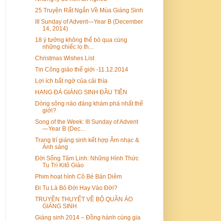
25 Truyện Rất Ngắn Về Mùa Giáng Sinh
III Sunday of Advent—Year B (December
14, 2014)
18 ý tưởng không thể bỏ qua cùng
những chiếc lọ th...
Christmas Wishes List
Tin Công giáo thế giới -11.12.2014
Lợi ích bất ngờ của cải thìa
HANG ĐÁ GIÁNG SINH ĐẦU TIÊN
Dòng sông nào đáng khám phá nhất thế
giới?
Song of the Week: III Sunday of Advent
—Year B (Dec...
Trang trí giáng sinh kết hợp Âm nhạc &
Ánh sáng
Đời Sống Tâm Linh: Những Hình Thức
Tu Trì Kitô Giáo
Phim hoạt hình Cô Bé Bán Diêm
Đi Tu Là Bỏ Đời Hay Vào Đời?
TRUYỀN THUYẾT VỀ BỘ QUẦN ÁO
GIÁNG SINH
Giáng sinh 2014 – Đồng hành cùng gia