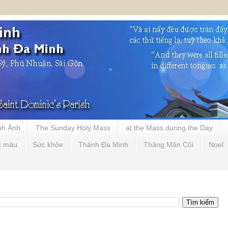
nh Ảnh
The Sunday Holy Mass
at the Mass during the Day
c màu
Sức khỏe
Thánh Đa Minh
Tháng Mân Côi
Noel