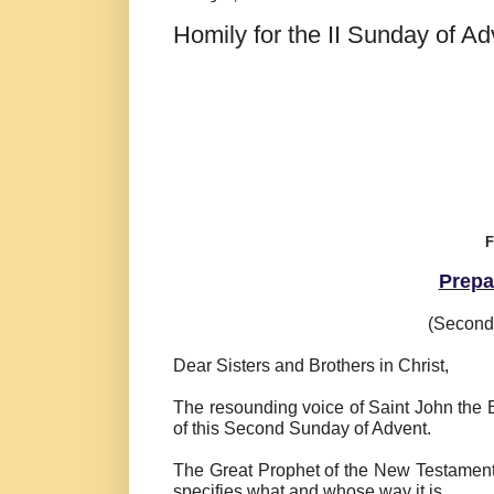
Homily for the II Sunday of A
F
Prepa
(Second
Dear Sisters and Brothers in Christ,
The resounding voice of Saint John the B
of this Second Sunday of Advent.
The Great Prophet of the New Testament 
specifies what and whose way it is.