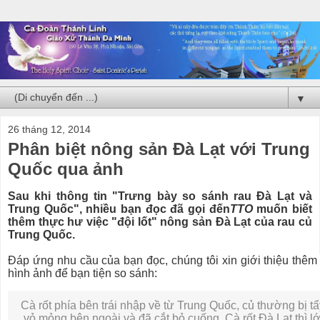
▼
26 tháng 12, 2014
Phân biệt nông sản Đà Lạt với Trung
Quốc qua ảnh
Sau khi
thông tin "Trưng bày so sánh rau Đà Lạt và
Trung Quốc", nhiều bạn đọc đã gọi đến
TTO
muốn biết
thêm thực hư việc "đội lốt" nông sản Đà Lạt của rau củ
Trung Quốc.
Đáp ứng nhu cầu của bạn đọc, chúng tôi xin giới thiệu thêm
hình ảnh để bạn tiện so sánh:
Cà rốt phía bên trái nhập về từ Trung Quốc, củ thường bị tẩ
vỏ mỏng bên ngoài và đã cắt bỏ cuống. Cà rốt Đà Lạt thì l