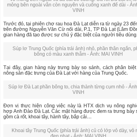
mỏng bên ngoài vẫn còn nguyên và cuống xanh để dài - Ản
VINH
Trước đó, tại phiên chợ rau hoa Đà Lạt diễn ra từ ngày 23 đế
trên đường Nguyễn Văn Cừ nối dài, P.1, TP Đà Lạt (Lâm Đồn
gian hàng đã tạo được sự chú ý đặc biệt của người tiêu dùn
Súp lơ Trung Quốc (phía trái ảnh) nhỏ, phần thân ngắn, 
bông có màu xanh thẫm - Ảnh: MAI VINH
Tại đây, gian hàng này trưng bày so sánh, cách phân biệt
nông sản đặc trưng của Đà Lạt với hàng của Trung Quốc.
Súp lơ Đà Lạt phần bông to, chia thành từng cụm nhỏ - Ản
VINH
Đơn vị thực hiện công việc này là HTX dịch vụ nông nghi
hợp Anh Đào Đà Lạt. Các mặt hàng được đem ra trưng bày 
gồm cà rốt, khoai tây, hành tây, bắp cải…
Khoai tây Trung Quốc (phía trái ảnh) củ có lớp vỏ dày, vỏ
đen nhạt - Ảnh: MAI VINH