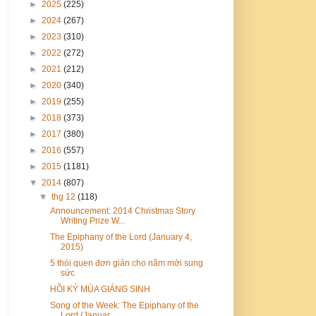
►
2025
(225)
►
2024
(267)
►
2023
(310)
►
2022
(272)
►
2021
(212)
►
2020
(340)
►
2019
(255)
►
2018
(373)
►
2017
(380)
►
2016
(557)
►
2015
(1181)
▼
2014
(807)
▼
thg 12
(118)
Announcement: 2014 Christmas Story
Writing Prize W...
The Epiphany of the Lord (January 4,
2015)
5 thói quen đơn giản cho năm mới sung
sức
HỒI KÝ MÙA GIÁNG SINH
Song of the Week: The Epiphany of the
Lord (Januar...