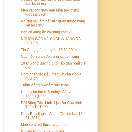
loại bỏ stress
Mẹo vặt cho thấy bạn luôn bóc trứng
luộc sai cách
Những sai lầm hết sức quen thuộc trong
kết hợp thự...
Bạn có đang ăn cá đúng cách?
NGUỒN GỐC VÀ Ý NGHĨA HANG ĐÁ
BÊ-LEM
Tin Công giáo thế giới -15.12.2014
Cách đơn giản để tránh xa cảm cúm
10 khu chợ đường phố hấp dẫn nhất thế
giới
Gom nhặt các kiểu mẹo vặt cần kíp và
hữu ích
Thăm viếng & Khám sức khỏe...
Homily for the III Sunday of Advent –
Year B (Dece...
Đời Sống Tâm Linh: Lịch Sử Các Hình
Thức Tu Trì Ki...
Daily Readings – Audio (December 15-
21, 2014)
Mẹo xử lý vết thương tại nhà
Những lý do nên ăn nghêu