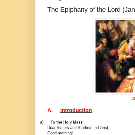
The Epiphany of the Lord (Jan
C
A.
Introduction
a)
To the Holy Mass
Dear Sisters and Brothers in Christ,
Good morning!