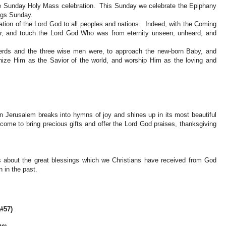
he Sunday Holy Mass celebration. This Sunday we celebrate the Epiphany
ngs Sunday.
ation of the Lord God to all peoples and nations. Indeed, with the Coming
r, and touch the Lord God Who was from eternity unseen, unheard, and
herds and the three wise men were, to approach the new-born Baby, and
cognize Him as the Savior of the world, and worship Him as the loving and
 Jerusalem breaks into hymns of joy and shines up in its most beautiful
come to bring precious gifts and offer the Lord God praises, thanksgiving
us about the great blessings which we Christians have received from God
in in the past.
#57)