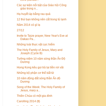
Các sự kiện nổi bật của Giáo hội Công
giáo trong n...
Hạ huyết áp bằng rau quả
12 thứ bạn không nên cất trong tủ lạnh
Năm 2014 có gì lạ
27/12
Invite to Taize prayer, New Year's Eve at
Dakao Pa...
Những loài thực vật cực hiếm
The Holy Family of Jesus, Mary and
Joseph (Cycle B)
Tưởng niệm 10 năm sóng thần Ấn Độ
Dương
Hong Kong kêu gọi trả lại tiền rơi vãi
Những bộ phận cơ thể bất tử
10 năm động đất sóng thần Ấn độ
Dương
Song of the Week: The Holy Family of
Jesus, mary a...
Thiên Chúa có một gia đình
Carolling 2014 (tt)