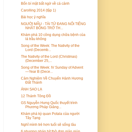
Bốn bí mật bất ngờ về cá cảnh
Carolling 2014 (tập 1)
Bài học ý nghĩa
NGƯỜI MẪU - TÀI TỬ ĐANG NỔI TIẾNG
NHẤT BỖNG TRỞ TH...
Khám phá 10 công dụng chữa bệnh của
lá trầu không
Song of the Week: The Nativity of the
Lord (Decemb...
The Nativity of the Lord (Christmas)
(December 25,...
Song of the Week: IV Sunday of Advent
—Year B (Dece...
Cảm Nghiệm Về Chuyến Hành Hương
Đất Thánh
ÁNH SAO LẠ
12 Thánh Tông Đồ
GS Nguyễn Hưng Quốc thuyết trình
Phương Pháp Giảng...
Khám phá kỳ quan Potala của người
Tây Tạng
Nghĩ mình trẻ hơn tuổi sẽ sống lâu
6 phương pháp hít thở đơn giản giúp