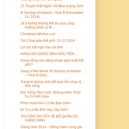
25 Truyện Rất Ngắn Về Mùa Giáng Sinh
III Sunday of Advent—Year B (December
14, 2014)
18 ý tưởng không thể bỏ qua cùng
những chiếc lọ th...
Christmas Wishes List
Tin Công giáo thế giới -11.12.2014
Lợi ích bất ngờ của cải thìa
HANG ĐÁ GIÁNG SINH ĐẦU TIÊN
Dòng sông nào đáng khám phá nhất thế
giới?
Song of the Week: III Sunday of Advent
—Year B (Dec...
Trang trí giáng sinh kết hợp Âm nhạc &
Ánh sáng
Đời Sống Tâm Linh: Những Hình Thức
Tu Trì Kitô Giáo
Phim hoạt hình Cô Bé Bán Diêm
Đi Tu Là Bỏ Đời Hay Vào Đời?
TRUYỀN THUYẾT VỀ BỘ QUẦN ÁO
GIÁNG SINH
Giáng sinh 2014 – Đồng hành cùng gia