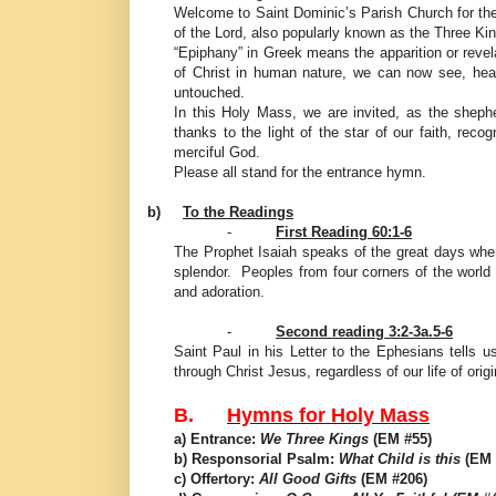
Welcome to Saint Dominic’s Parish Church for t
of the Lord, also popularly known as the Three Ki
“Epiphany” in Greek means the apparition or revel
of Christ in human nature, we can now see, hea
untouched.
In this Holy Mass, we are invited, as the shep
thanks to the light of the star of our faith, re
merciful God.
Please all stand for the entrance hymn.
b)
To the Readings
-
First Reading 60:1-6
The Prophet Isaiah speaks of the great days when
splendor. Peoples from four corners of the world 
and adoration.
-
Second reading 3:2-3a.5-6
Saint Paul in his Letter to the Ephesians tells 
through Christ Jesus, regardless of our life of orig
B.
Hymns for Holy Mass
a) Entrance:
We Three Kings
(EM #55)
b) Responsorial Psalm:
What Child is this
(EM 
c) Offertory:
All Good Gifts
(EM #206)