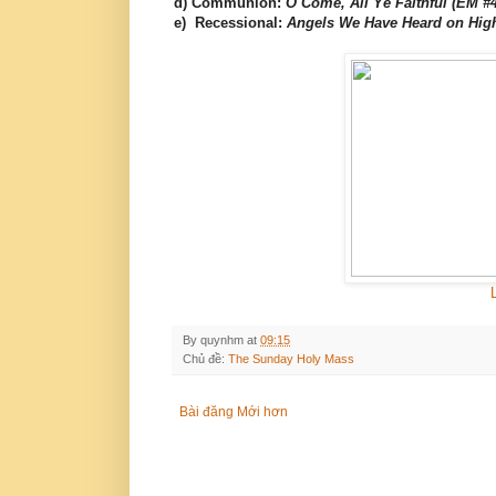
d) Communion:
O Come, All Ye Faithful (EM #
e) Recessional:
Angels We Have Heard on Hig
By
quynhm
at
09:15
Chủ đề:
The Sunday Holy Mass
Bài đăng Mới hơn