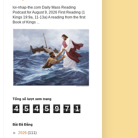
loi-nhap-the.com Daily Mass Reading
Podcast for August 9, 2026 First Reading (1
Kings 19:9a, 11-13a) A reading from the first
Book of Kings ...
Tổng số lượt xem trang
4
5
4
5
9
7
1
Bài Đã Đăng
►
2026
(111)