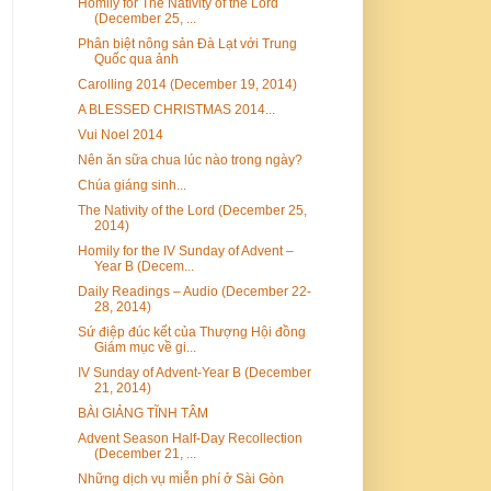
Homily for The Nativity of the Lord
(December 25, ...
Phân biệt nông sản Đà Lạt với Trung
Quốc qua ảnh
Carolling 2014 (December 19, 2014)
A BLESSED CHRISTMAS 2014...
Vui Noel 2014
Nên ăn sữa chua lúc nào trong ngày?
Chúa giáng sinh...
The Nativity of the Lord (December 25,
2014)
Homily for the IV Sunday of Advent –
Year B (Decem...
Daily Readings – Audio (December 22-
28, 2014)
Sứ điệp đúc kết của Thượng Hội đồng
Giám mục về gi...
IV Sunday of Advent-Year B (December
21, 2014)
BÀI GIẢNG TĨNH TÂM
Advent Season Half-Day Recollection
(December 21, ...
Những dịch vụ miễn phí ở Sài Gòn