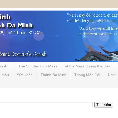
nh Ảnh
The Sunday Holy Mass
at the Mass during the Day
c màu
Sức khỏe
Thánh Đa Minh
Tháng Mân Côi
Noel