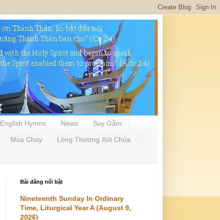
English Hymns
News
Suy Gẫm
Mùa Chay
Lòng Thương Xót Chúa
Bài đăng nổi bật
Nineteenth Sunday In Ordinary
Time, Liturgical Year A (August 9,
2026)