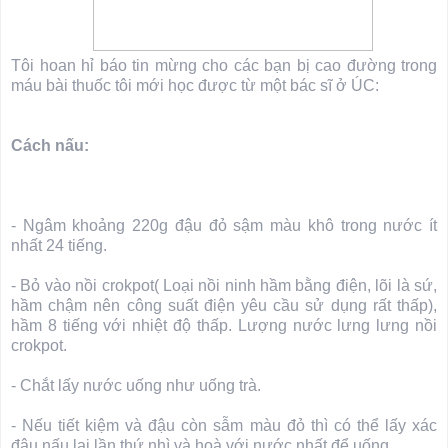
Tôi hoan hỉ báo tin mừng cho các bạn bị cao đường trong
máu bài thuốc tôi mới học được từ một bác sĩ ở ÚC:
Cách nấu:
- Ngâm khoảng 220g đậu đỏ sậm màu khô trong nước ít
nhất 24 tiếng.
- Bỏ vào nồi crokpot( Loại nồi ninh hầm bằng điện, lõi là sứ,
hầm chậm nên công suất điện yêu cầu sử dụng rất thấp),
hầm 8 tiếng với nhiệt độ thấp. Lượng nước lưng lưng nồi
crokpot.
- Chắt lấy nước uống như uống trà.
- Nếu tiết kiệm và đậu còn sẫm màu đỏ thì có thể lấy xác
đậu nấu lại lần thứ nhì và hoà với nước nhất để uống.