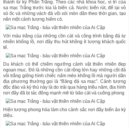
thành từ kỷ Phấn Trắng. Theo các nhà khoa học, vị trí của
sa mạc Trắng trước kia là biển cả. Nước biển rút, để lại vỏ
sò ốc và những vách đá vôi xói mòn dần theo thời gian, tạo
nên một cảnh tượng hiếm có.
Với màu trắng của những cồn cát và công trình bằng đá tự
nhiên khổng lồ, nơi đây thu hút không ít lượng khách quốc
tế.
Du khách có thể chiêm ngưỡng cảnh vật thiên nhiên đẹp
ngoạn mục. Đó là những cồn cát rộng lớn hay những cột đá
vôi trắng giống hình chiếc nấm mèo khổng lồ mà người dân
địa phương thường gọi là “Băng đá sa mạc”. Cảnh tượng
độc đáo và kỳ thú này là do trải qua hàng triệu năm, địa hình
nơi đây đã bị tác động mạnh mẽ từ bão cát và cuồng phong
Hiện tượng phong hóa làm cho cảnh sắc nơi đây biến ảo kỳ
diệu.