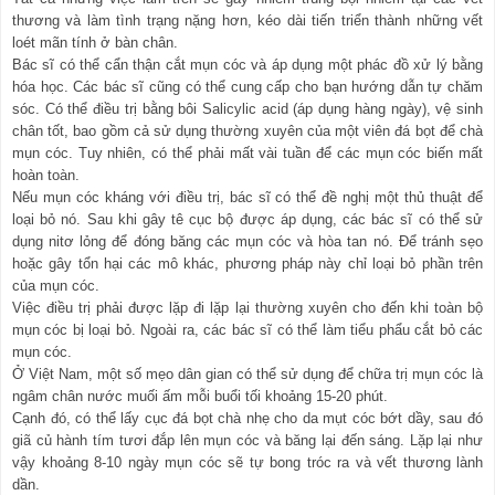
thương và làm tình trạng nặng hơn, kéo dài tiến triển thành những vết
loét mãn tính ở bàn chân.
Bác sĩ có thể cẩn thận cắt mụn cóc và áp dụng một phác đồ xử lý bằng
hóa học. Các bác sĩ cũng có thể cung cấp cho bạn hướng dẫn tự chăm
sóc. Có thể điều trị bằng bôi Salicylic acid (áp dụng hàng ngày), vệ sinh
chân tốt, bao gồm cả sử dụng thường xuyên của một viên đá bọt để chà
mụn cóc. Tuy nhiên, có thể phải mất vài tuần để các mụn cóc biến mất
hoàn toàn.
Nếu mụn cóc kháng với điều trị, bác sĩ có thể đề nghị một thủ thuật để
loại bỏ nó. Sau khi gây tê cục bộ được áp dụng, các bác sĩ có thể sử
dụng nitơ lỏng để đóng băng các mụn cóc và hòa tan nó. Để tránh sẹo
hoặc gây tổn hại các mô khác, phương pháp này chỉ loại bỏ phần trên
của mụn cóc.
Việc điều trị phải được lặp đi lặp lại thường xuyên cho đến khi toàn bộ
mụn cóc bị loại bỏ. Ngoài ra, các bác sĩ có thể làm tiểu phẩu cắt bỏ các
mụn cóc.
Ở Việt Nam, một số mẹo dân gian có thể sử dụng để chữa trị mụn cóc là
ngâm chân nước muối ấm mỗi buổi tối khoảng 15-20 phút.
Cạnh đó, có thể lấy cục đá bọt chà nhẹ cho da mụt cóc bớt dầy, sau đó
giã củ hành tím tươi đắp lên mụn cóc và băng lại đến sáng. Lặp lại như
vậy khoảng 8-10 ngày mụn cóc sẽ tự bong tróc ra và vết thương lành
dần.