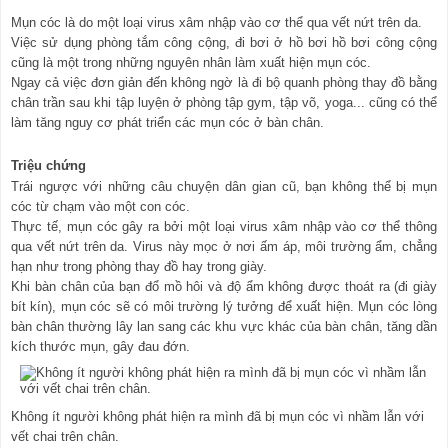
Mụn cóc là do một loại virus xâm nhập vào cơ thể qua vết nứt trên da.
Việc sử dụng phòng tắm công cộng, đi bơi ở hồ bơi hồ bơi công cộng
cũng là một trong những nguyên nhân làm xuất hiện mụn cóc.
Ngay cả việc đơn giản đến không ngờ là đi bộ quanh phòng thay đồ bằng
chân trần sau khi tập luyện ở phòng tập gym, tập võ, yoga... cũng có thể
làm tăng nguy cơ phát triển các mụn cóc ở bàn chân.
Triệu chứng
Trái ngược với những câu chuyện dân gian cũ, bạn không thể bị mụn
cóc từ chạm vào một con cóc.
Thực tế, mụn cóc gây ra bởi một loại virus xâm nhập vào cơ thể thông
qua vết nứt trên da. Virus này mọc ở nơi ấm áp, môi trường ẩm, chẳng
hạn như trong phòng thay đồ hay trong giày.
Khi bàn chân của bạn đổ mồ hôi và độ ẩm không được thoát ra (đi giày
bít kín), mụn cóc sẽ có môi trường lý tưởng để xuất hiện. Mụn cóc lòng
bàn chân thường lây lan sang các khu vực khác của bàn chân, tăng dần
kích thước mụn, gây đau đớn.
Không ít người không phát hiện ra mình đã bị mụn cóc vì nhầm lẫn với
vết chai trên chân.