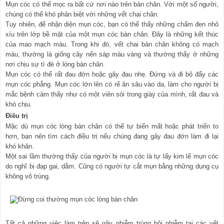
Mụn cóc có thể mọc ra bất cứ nơi nào trên bàn chân. Với một số người,
chúng có thể khó phân biệt với những vết chai chân.
Tuy nhiên, để nhận diện mụn cóc, bạn có thể thấy những chấm đen nhỏ
xíu trên lớp bề mặt của một mụn cóc bàn chân. Đây là những kết thúc
của mao mạch máu. Trong khi đó, vết chai bàn chân không có mạch
máu, thường là giống cây nến sáp màu vàng và thường thấy ở những
nơi chịu sự tì đè ở lòng bàn chân.
Mụn cóc có thể rất đau đớn hoặc gây đau nhẹ. Đứng và đi bộ đẩy các
mụn cóc phẳng. Mụn cóc lớn lên có rể ăn sâu vào da, làm cho người bị
mắc bệnh cảm thấy như có một viên sỏi trong giày của mình, rất đau và
khó chịu.
Điều trị
Mặc dù mụn cóc lòng bàn chân có thể tự biến mất hoặc phát triển to
hơn, bạn nên tìm cách điều trị nếu chúng đang gây đau đớn làm đi lại
khó khăn.
Một sai lầm thường thấy của người bị mụn cóc là tự lấy kim lể mụn cóc
do nghĩ bị đạp gai, dằm. Cũng có người tự cắt mụn bằng những dụng cụ
không vô trùng.
Tất cả những việc làm trên sẽ gây nhiễm trùng bội nhiễm tại các vết