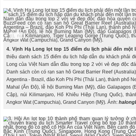
4. Vịnh Hạ Long lọt top 15 điểm du lịch phải đến một l
thiệu danh sách 15 điểm du lịch hấp dẫn du khách phải đế
Long của Việt Nam dẫn đầu trong top 2 với vẻ đẹp độc đá
Danh sách còn có rạn san hô Great Barrier Reef (Australia)
Argentina - Brazil, đảo Koh Phi Phi (Thái Lan), thành phố Ne
Mahal (Ấn Độ), lễ hội Burning Man (Mỹ), đảo Galapagos (E
Cập), núi Kilimanjaro, Hổ Khiêu Hiệp (Trung Quốc), thàn
Angkor Wat (Campuchia), Grand Canyon (Mỹ). Ảnh:
halongb