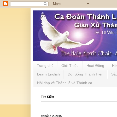
Trang chủ
Giới Thiệu
Hoạt Động
Hì
Learn English
Đời Sống Thánh Hiến
Sắ
Hỏi đáp về Thánh lễ và Thánh ca
Tìm Kiếm
9 tháng 2, 2015