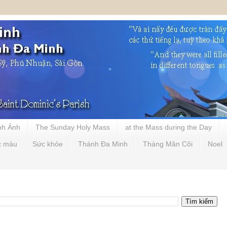
nh Ảnh
The Sunday Holy Mass
at the Mass during the Day
c màu
Sức khỏe
Thánh Đa Minh
Tháng Mân Côi
Noel