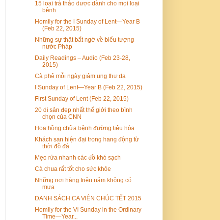
15 loại trà thảo dược dành cho mọi loại
bệnh
Homily for the I Sunday of Lent—Year B
(Feb 22, 2015)
Những sự thật bất ngờ về biểu tượng
nước Pháp
Daily Readings – Audio (Feb 23-28,
2015)
Cà phê mỗi ngày giảm ung thư da
I Sunday of Lent—Year B (Feb 22, 2015)
First Sunday of Lent (Feb 22, 2015)
20 di sản đẹp nhất thế giới theo bình
chọn của CNN
Hoa hồng chữa bệnh đường tiêu hóa
Khách sạn hiện đại trong hang động từ
thời đồ đá
Mẹo rửa nhanh các đồ khó sạch
Cà chua rất tốt cho sức khỏe
Những nơi hàng triệu năm không có
mưa
DANH SÁCH CA VIÊN CHÚC TẾT 2015
Homily for the VI Sunday in the Ordinary
Time—Year...