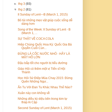
►
thg 3
(93)
▼
thg 2
(81)
II Sunday of Lent—B (March 1, 2015)
Bỏ túi những mẹo vặt giúp cuộc sống dễ
dàng hơn
Song of the Week: II Sunday of Lent - B
(March 1, ...
SỰ THẬT VỀ COCA COLA
Hiệp Chúng Quốc Hoa Kỳ: Quốc Gia Bá
Quyền Cuối Cùn...
ĐỪNG LÀ CỐC NƯỚC NHỎ - HÃY LÀ
MẶT HỒ LỚN
Đậu bắp tốt cho người bị tiểu đường
Giáo Hội có thêm một vị Tiến sĩ Hội
Thánh
Học Hỏi Sứ Điệp Mùa Chay 2015: Đừng
Quên Những Ngư...
Ẩn Tu Với Đan Tu Khác Nhau Thế Nào?
Xuân này con không về
Những điều kỳ diệu bên trong kim tự
tháp Ai Cập
Second Sunday of Lent (March 1, 2015)