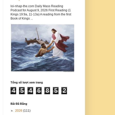
loi-nhap-the.com Daily Mass Reading
Podcast for August 9, 2026 First Reading (1
Kings 19:9a, 11-13a) A reading from the first
Book of Kings ...
Tổng số lượt xem trang
4
5
4
6
8
5
2
Bài Đã Đăng
►
2026
(111)