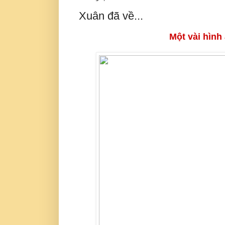
Xuân đã về...
Một vài hình