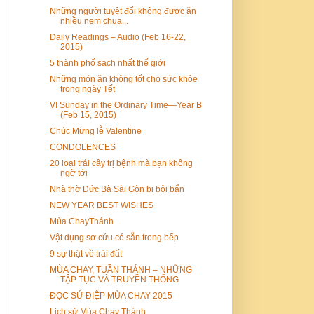
Những người tuyệt đối không được ăn
nhiều nem chua...
Daily Readings – Audio (Feb 16-22,
2015)
5 thành phố sạch nhất thế giới
Những món ăn không tốt cho sức khỏe
trong ngày Tết
VI Sunday in the Ordinary Time—Year B
(Feb 15, 2015)
Chúc Mừng lễ Valentine
CONDOLENCES
20 loại trái cây trị bệnh mà bạn không
ngờ tới
Nhà thờ Đức Bà Sài Gòn bị bôi bẩn
NEW YEAR BEST WISHES
Mùa ChayThánh
Vật dụng sơ cứu có sẵn trong bếp
9 sự thật về trái đất
MÙA CHAY, TUẦN THÁNH – NHỮNG
TẬP TỤC VÀ TRUYỀN THỐNG
ĐỌC SỨ ĐIỆP MÙA CHAY 2015
Lịch sử Mùa Chay Thánh