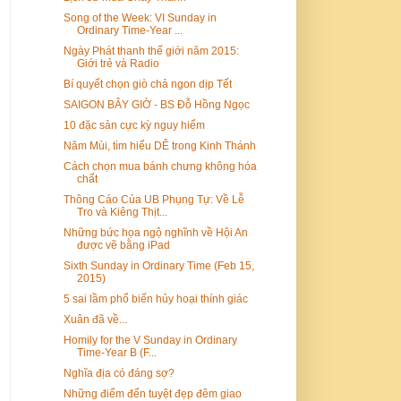
Song of the Week: VI Sunday in
Ordinary Time-Year ...
Ngày Phát thanh thế giới năm 2015:
Giới trẻ và Radio
Bí quyết chọn giò chả ngon dịp Tết
SAIGON BÂY GIỜ - BS Đỗ Hồng Ngọc
10 đặc sản cực kỳ nguy hiểm
Năm Mùi, tìm hiểu DÊ trong Kinh Thánh
Cách chọn mua bánh chưng không hóa
chất
Thông Cáo Của UB Phụng Tự: Về Lễ
Tro và Kiêng Thịt...
Những bức họa ngộ nghĩnh về Hội An
được vẽ bằng iPad
Sixth Sunday in Ordinary Time (Feb 15,
2015)
5 sai lầm phổ biến hủy hoại thính giác
Xuân đã về...
Homily for the V Sunday in Ordinary
Time-Year B (F...
Nghĩa địa có đáng sợ?
Những điểm đến tuyệt đẹp đêm giao