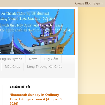
English Hymns
News
Suy Gẫm
Mùa Chay
Lòng Thương Xót Chúa
Bài đăng nổi bật
Nineteenth Sunday In Ordinary
Time, Liturgical Year A (August 9,
2026)