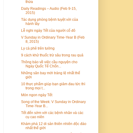
thừa
Daily Readings – Audio (Feb 9-15,
2015)
Tác dụng phòng bệnh tuyệt vời của
hành tây
Lễ nghi ngày Tết của người cố đô
V Sunday in Ordinary Time-Year B (Feb
8, 2015)
Ly cà phê trên tường
9 cách khử thuốc trừ sâu trong rau quả
Thông báo về việc cầu nguyện cho
Ngày Quốc Tế Chốn...
Những sân bay mới tráng lệ nhất thế
giới
10 thực phẩm giúp bạn giảm đau tức thì
trong mọi t...
Món ngon ngày Tết
Song of the Week: V Sunday in Ordinary
Time-Year B...
Tết đến sớm với các bệnh nhân và các
cụ cao niên
Khám phá 12 di sản thiên nhiên độc đáo
nhất thế giới