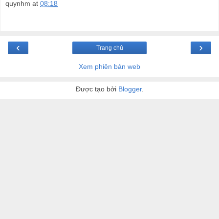
quynhm
at
08:18
‹
›
Trang chủ
Xem phiên bản web
Được tạo bởi
Blogger
.