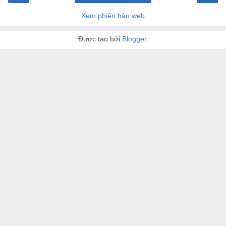
Xem phiên bản web
Được tạo bởi
Blogger
.