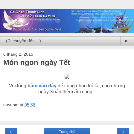
▼
6 tháng 2, 2015
Món ngon ngày Tết
Vui lòng
bấm vào đây
để cùng nhau trổ tài, cho những
ngày Xuân thêm ấm cúng...
quynhm
at
05:39
‹
›
Trang chủ