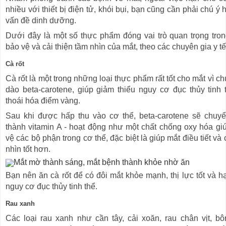
nhiều với thiết bị điện tử, khói bụi, bạn cũng cần phải chú ý
vấn đề dinh dưỡng.
Dưới đây là một số thực phẩm đóng vai trò quan trọng tron
bảo vệ và cải thiện tầm nhìn của mắt, theo các chuyên gia y t
Cà rốt
Cà rốt là một trong những loại thực phẩm rất tốt cho mắt vì c
dào beta-carotene, giúp giảm thiểu nguy cơ đục thủy tinh 
thoái hóa điểm vàng.
Sau khi được hấp thu vào cơ thể, beta-carotene sẽ chuy
thành vitamin A - hoạt động như một chất chống oxy hóa gi
vệ các bộ phận trong cơ thể, đặc biệt là giúp mắt điều tiết và
nhìn tốt hơn.
Bạn nên ăn cà rốt để có đôi mắt khỏe mạnh, thị lực tốt và h
nguy cơ đục thủy tinh thể.
Rau xanh
Các loại rau xanh như cần tây, cải xoăn, rau chân vịt, bô