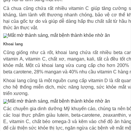
Cà chua cũng chứa rất nhiều vitamin C giúp tăng cường 
kháng, làm lành vết thương nhanh chóng, bảo vệ cơ thể kh
hại của gốc tự do và giúp dễ dàng hấp thu chất sắt từ hầu h
thức ăn thực vật.
Khoai lang
Cũng giống như cà rốt, khoai lang chứa rất nhiều beta car
vitamin A, vitamin C, chất xơ, mangan, kali, tất cả đều tốt 
khỏe mắt. Một củ khoai lang vừa cung cấp cho hơn 200% 
beta carotene, 28% mangan và 40% nhu cầu vitamin C hàng 
Khoai lang cũng là một nguồn cung cấp vitamin D là rất quan
cho hệ thống miễn dịch, mức năng lượng, sức khỏe mắt v
triển xương.
Các chuyên gia dinh dưỡng Mỹ khuyến cáo, chúng ta nên b
các loại thực phẩm giàu lutein, beta-carotene, zeaxanthin, v
E, vitamin C, chất béo omega-3 và kẽm vào chế độ ăn hàn
để cải thiện sức khỏe thị lực, ngăn ngừa các bệnh về mắt m