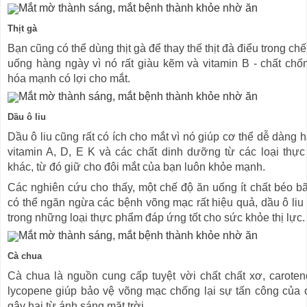
Thịt gà
Bạn cũng có thể dùng thịt gà để thay thế thịt đà điểu trong ch
uống hàng ngày vì nó rất giàu kẽm và vitamin B - chất chố
hóa mạnh có lợi cho mắt.
Dầu ô liu
Dầu ô liu cũng rất có ích cho mắt vì nó giúp cơ thể dễ dàng 
vitamin A, D, E K và các chất dinh dưỡng từ các loại thự
khác, từ đó giữ cho đôi mắt của bạn luôn khỏe mạnh.
Các nghiên cứu cho thấy, một chế độ ăn uống ít chất béo b
có thể ngăn ngừa các bệnh võng mạc rất hiệu quả, dầu ô liu 
trong những loại thực phẩm đáp ứng tốt cho sức khỏe thị lực.
Cà chua
Cà chua là nguồn cung cấp tuyệt vời chất chất xơ, caroteno
lycopene giúp bảo vệ võng mạc chống lại sự tấn công của c
gây hại từ ánh sáng mặt trời.