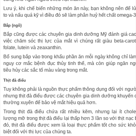
Lưu ý, khi chế biến những món ăn này, bạn không nên để l
to và nấu quá kỹ vì điều đó sẽ làm phân huỷ hết chất omega-3
Bắp (ngô)
Bắp cũng được các chuyên gia dinh dưỡng Mỹ đánh giá cao
việc chăm sóc thị lực của mắt vì chúng rất giàu beta-carot
folate, lutein và zeaxanthin.
Bổ sung bắp vào trong khẩu phần ăn mỗi ngày không chỉ là
nguy cơ mắc bệnh đục thủy tinh thể, mà còn giúp ngăn n
tiêu hủy các sắc tố màu vàng trong mắt.
Thịt đà điểu
Tuy không phải là nguồn thực phẩm thông dụng đối với người
nhưng thịt đà điểu được các chuyên gia dinh dưỡng khuyến 
thường xuyên để bảo vệ mắt hiệu quả hơn.
Trong thịt đà điểu chứa rất nhiều kẽm, nhưng lại ít choles
lượng mỡ trong thịt đà điểu lại thấp hơn 3 lần so với thịt nạc
đó, thịt đà điểu được xem là loại thực phẩm tốt cho sức khỏ
biệt đối với thị lực của chúng ta.