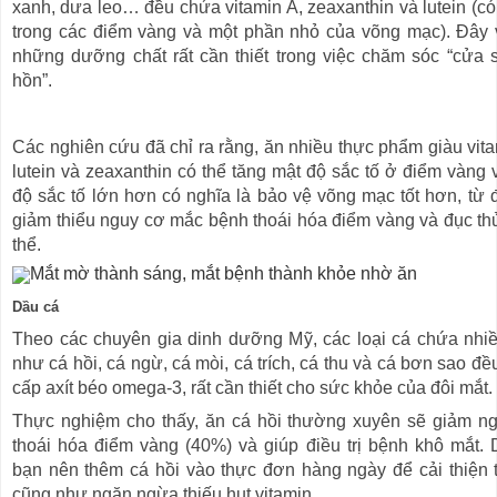
xanh, dưa leo… đều chứa vitamin A, zeaxanthin và lutein (có
trong các điểm vàng và một phần nhỏ của võng mạc). Đây 
những dưỡng chất rất cần thiết trong việc chăm sóc “cửa 
hồn”.
Các nghiên cứu đã chỉ ra rằng, ăn nhiều thực phẩm giàu vita
lutein và zeaxanthin có thể tăng mật độ sắc tố ở điểm vàng 
độ sắc tố lớn hơn có nghĩa là bảo vệ võng mạc tốt hơn, từ 
giảm thiểu nguy cơ mắc bệnh thoái hóa điểm vàng và đục thủ
thể.
Dầu cá
Theo các chuyên gia dinh dưỡng Mỹ, các loại cá chứa nhi
như cá hồi, cá ngừ, cá mòi, cá trích, cá thu và cá bơn sao đ
cấp axít béo omega-3, rất cần thiết cho sức khỏe của đôi mắt.
Thực nghiệm cho thấy, ăn cá hồi thường xuyên sẽ giảm n
thoái hóa điểm vàng (40%) và giúp điều trị bệnh khô mắt. 
bạn nên thêm cá hồi vào thực đơn hàng ngày để cải thiện t
cũng như ngăn ngừa thiếu hụt vitamin.