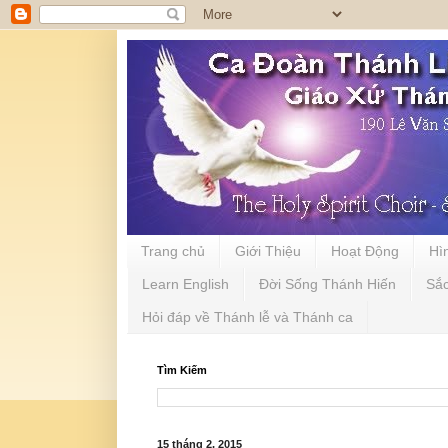
Trang chủ
Giới Thiệu
Hoạt Động
Hì
Learn English
Đời Sống Thánh Hiến
Sắ
Hỏi đáp về Thánh lễ và Thánh ca
Tìm Kiếm
15 tháng 2, 2015