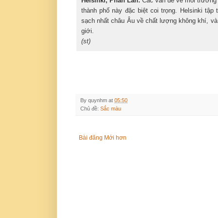
Helsinki, Phần Lan:
Các vấn đề về môi trường 
thành phố này đặc biệt coi trọng. Helsinki tập 
sạch nhất châu Âu về chất lượng không khí, và
giới.
(st)
By
quynhm
at
05:50
Chủ đề:
Sắc màu
Bài đăng Mới hơn