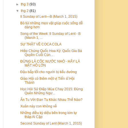
►
thg 3
(93)
▼
thg 2
(81)
II Sunday of Lent—B (March 1, 2015)
Bỏ túi những mẹo vặt giúp cuộc sống dễ
dàng hơn
Song of the Week: II Sunday of Lent - B
(March 1, ...
SỰ THẬT VỀ COCA COLA
Hiệp Chúng Quốc Hoa Kỳ: Quốc Gia Bá
Quyền Cuối Cùn...
ĐỪNG LÀ CỐC NƯỚC NHỎ - HÃY LÀ
MẶT HỒ LỚN
Đậu bắp tốt cho người bị tiểu đường
Giáo Hội có thêm một vị Tiến sĩ Hội
Thánh
Học Hỏi Sứ Điệp Mùa Chay 2015: Đừng
Quên Những Ngư...
Ẩn Tu Với Đan Tu Khác Nhau Thế Nào?
Xuân này con không về
Những điều kỳ diệu bên trong kim tự
tháp Ai Cập
Second Sunday of Lent (March 1, 2015)