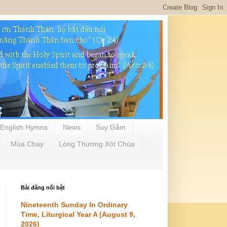
English Hymns
News
Suy Gẫm
Mùa Chay
Lòng Thương Xót Chúa
Bài đăng nổi bật
Nineteenth Sunday In Ordinary
Time, Liturgical Year A (August 9,
2026)