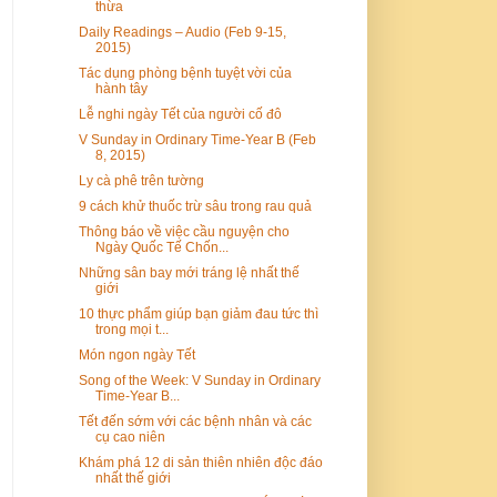
thừa
Daily Readings – Audio (Feb 9-15,
2015)
Tác dụng phòng bệnh tuyệt vời của
hành tây
Lễ nghi ngày Tết của người cố đô
V Sunday in Ordinary Time-Year B (Feb
8, 2015)
Ly cà phê trên tường
9 cách khử thuốc trừ sâu trong rau quả
Thông báo về việc cầu nguyện cho
Ngày Quốc Tế Chốn...
Những sân bay mới tráng lệ nhất thế
giới
10 thực phẩm giúp bạn giảm đau tức thì
trong mọi t...
Món ngon ngày Tết
Song of the Week: V Sunday in Ordinary
Time-Year B...
Tết đến sớm với các bệnh nhân và các
cụ cao niên
Khám phá 12 di sản thiên nhiên độc đáo
nhất thế giới