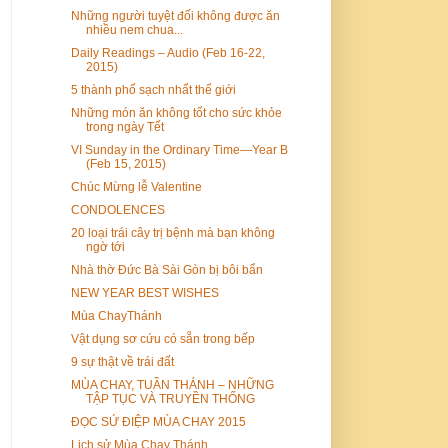
Những người tuyệt đối không được ăn
nhiều nem chua...
Daily Readings – Audio (Feb 16-22,
2015)
5 thành phố sạch nhất thế giới
Những món ăn không tốt cho sức khỏe
trong ngày Tết
VI Sunday in the Ordinary Time—Year B
(Feb 15, 2015)
Chúc Mừng lễ Valentine
CONDOLENCES
20 loại trái cây trị bệnh mà bạn không
ngờ tới
Nhà thờ Đức Bà Sài Gòn bị bôi bẩn
NEW YEAR BEST WISHES
Mùa ChayThánh
Vật dụng sơ cứu có sẵn trong bếp
9 sự thật về trái đất
MÙA CHAY, TUẦN THÁNH – NHỮNG
TẬP TỤC VÀ TRUYỀN THỐNG
ĐỌC SỨ ĐIỆP MÙA CHAY 2015
Lịch sử Mùa Chay Thánh