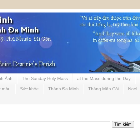
nh Ảnh
The Sunday Holy Mass
at the Mass during the Day
c màu
Sức khỏe
Thánh Đa Minh
Tháng Mân Côi
Noel