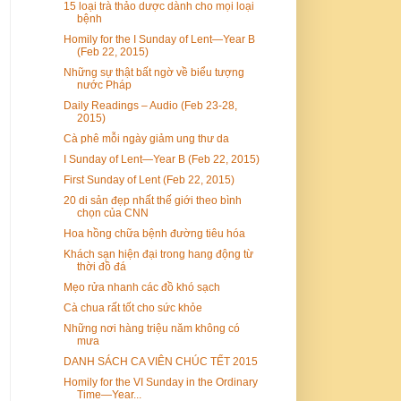
15 loại trà thảo dược dành cho mọi loại
bệnh
Homily for the I Sunday of Lent—Year B
(Feb 22, 2015)
Những sự thật bất ngờ về biểu tượng
nước Pháp
Daily Readings – Audio (Feb 23-28,
2015)
Cà phê mỗi ngày giảm ung thư da
I Sunday of Lent—Year B (Feb 22, 2015)
First Sunday of Lent (Feb 22, 2015)
20 di sản đẹp nhất thế giới theo bình
chọn của CNN
Hoa hồng chữa bệnh đường tiêu hóa
Khách sạn hiện đại trong hang động từ
thời đồ đá
Mẹo rửa nhanh các đồ khó sạch
Cà chua rất tốt cho sức khỏe
Những nơi hàng triệu năm không có
mưa
DANH SÁCH CA VIÊN CHÚC TẾT 2015
Homily for the VI Sunday in the Ordinary
Time—Year...