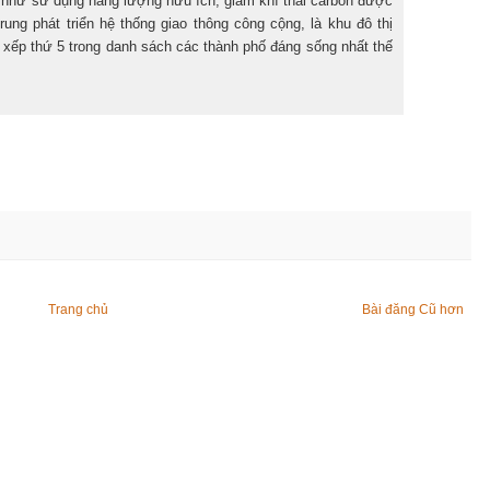
như sử dụng năng lượng hữu ích, giảm khí thải carbon được
trung phát triển hệ thống giao thông công cộng, là khu đô thị
 xếp thứ 5 trong danh sách các thành phố đáng sống nhất thế
Trang chủ
Bài đăng Cũ hơn