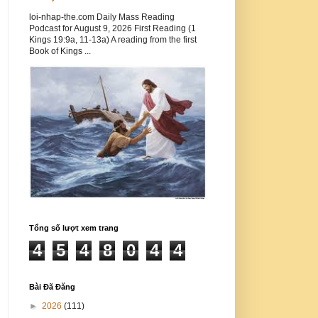
loi-nhap-the.com Daily Mass Reading
Podcast for August 9, 2026 First Reading (1
Kings 19:9a, 11-13a) A reading from the first
Book of Kings ...
Tổng số lượt xem trang
4
5
4
8
0
4
4
Bài Đã Đăng
►
2026
(111)