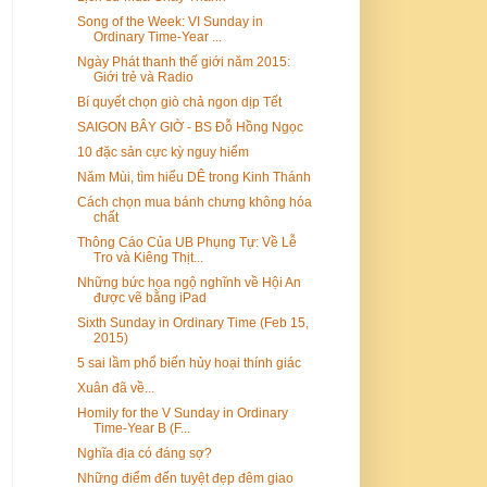
Song of the Week: VI Sunday in
Ordinary Time-Year ...
Ngày Phát thanh thế giới năm 2015:
Giới trẻ và Radio
Bí quyết chọn giò chả ngon dịp Tết
SAIGON BÂY GIỜ - BS Đỗ Hồng Ngọc
10 đặc sản cực kỳ nguy hiểm
Năm Mùi, tìm hiểu DÊ trong Kinh Thánh
Cách chọn mua bánh chưng không hóa
chất
Thông Cáo Của UB Phụng Tự: Về Lễ
Tro và Kiêng Thịt...
Những bức họa ngộ nghĩnh về Hội An
được vẽ bằng iPad
Sixth Sunday in Ordinary Time (Feb 15,
2015)
5 sai lầm phổ biến hủy hoại thính giác
Xuân đã về...
Homily for the V Sunday in Ordinary
Time-Year B (F...
Nghĩa địa có đáng sợ?
Những điểm đến tuyệt đẹp đêm giao