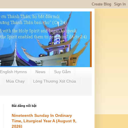
English Hymns
News
Suy Gẫm
Mùa Chay
Lòng Thương Xót Chúa
Bài đăng nổi bật
Nineteenth Sunday In Ordinary
Time, Liturgical Year A (August 9,
2026)