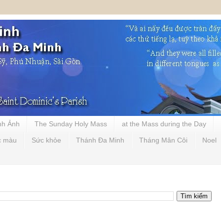
nh Ảnh
The Sunday Holy Mass
at the Mass during the Day
c màu
Sức khỏe
Thánh Đa Minh
Tháng Mân Côi
Noel