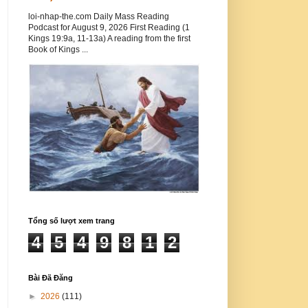
loi-nhap-the.com Daily Mass Reading
Podcast for August 9, 2026 First Reading (1
Kings 19:9a, 11-13a) A reading from the first
Book of Kings ...
Tổng số lượt xem trang
4
5
4
9
8
1
2
Bài Đã Đăng
►
2026
(111)