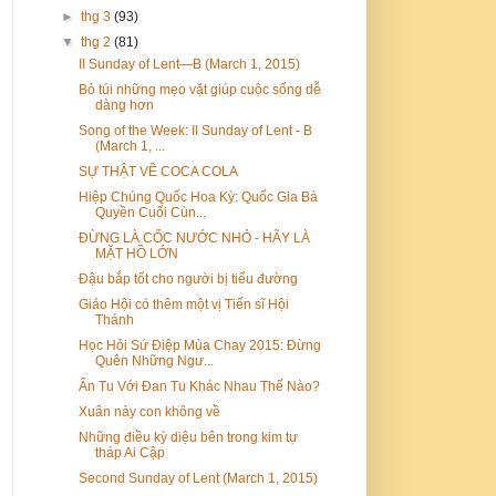
►
thg 3
(93)
▼
thg 2
(81)
II Sunday of Lent—B (March 1, 2015)
Bỏ túi những mẹo vặt giúp cuộc sống dễ
dàng hơn
Song of the Week: II Sunday of Lent - B
(March 1, ...
SỰ THẬT VỀ COCA COLA
Hiệp Chúng Quốc Hoa Kỳ: Quốc Gia Bá
Quyền Cuối Cùn...
ĐỪNG LÀ CỐC NƯỚC NHỎ - HÃY LÀ
MẶT HỒ LỚN
Đậu bắp tốt cho người bị tiểu đường
Giáo Hội có thêm một vị Tiến sĩ Hội
Thánh
Học Hỏi Sứ Điệp Mùa Chay 2015: Đừng
Quên Những Ngư...
Ẩn Tu Với Đan Tu Khác Nhau Thế Nào?
Xuân này con không về
Những điều kỳ diệu bên trong kim tự
tháp Ai Cập
Second Sunday of Lent (March 1, 2015)