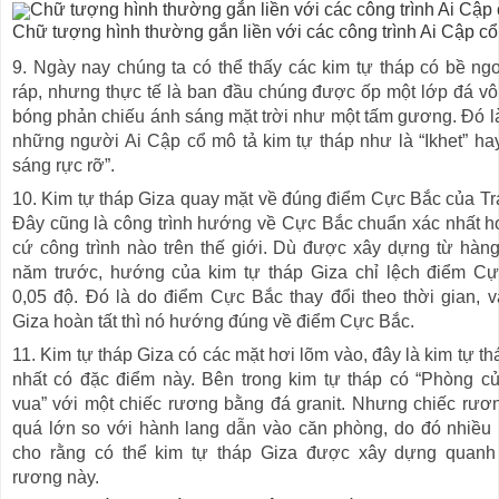
Chữ tượng hình thường gắn liền với các công trình Ai Cập cổ
9. Ngày nay chúng ta có thể thấy các kim tự tháp có bề ngo
ráp, nhưng thực tế là ban đầu chúng được ốp một lớp đá vô
bóng phản chiếu ánh sáng mặt trời như một tấm gương. Đó là
những người Ai Cập cổ mô tả kim tự tháp như là “Ikhet” ha
sáng rực rỡ”.
10. Kim tự tháp Giza quay mặt về đúng điểm Cực Bắc của Trá
Đây cũng là công trình hướng về Cực Bắc chuẩn xác nhất h
cứ công trình nào trên thế giới. Dù được xây dựng từ hàn
năm trước, hướng của kim tự tháp Giza chỉ lệch điểm C
0,05 độ. Đó là do điểm Cực Bắc thay đổi theo thời gian, v
Giza hoàn tất thì nó hướng đúng về điểm Cực Bắc.
11. Kim tự tháp Giza có các mặt hơi lõm vào, đây là kim tự t
nhất có đặc điểm này. Bên trong kim tự tháp có “Phòng c
vua” với một chiếc rương bằng đá granit. Nhưng chiếc rươ
quá lớn so với hành lang dẫn vào căn phòng, do đó nhiều
cho rằng có thể kim tự tháp Giza được xây dựng quanh
rương này.